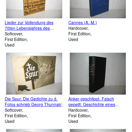
Lieder zur Vollendung des
Cannes (A.-M.)
70ten Lebensjahres des
Hardcover
stellvertr. Gauleiters Pg,
Softcover
First Edition
Heinrich Unger.
First Edition
Used
Used
Die Spur. Die Gedichte zu d.
Anker geschlippt. Falsch
Fotos schrieb Georg Thurmair;
gepeilt: Geschichte eines
Softcover
Marineoffiziers. Illustr. von w.
Hardcover
First Edition
Werner bzw. E. Zimmer;
First Edition
Used
Used