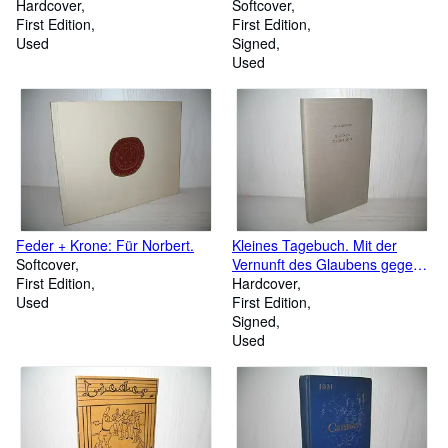
Hardcover
Lübbe-Taschenbuch: Band
Softcover
First Edition
17883;
First Edition
Used
Signed
Used
Feder + Krone: Für Norbert.
Kleines Tagebuch. Mit der
Softcover
Vernunft des Glaubens gegen
First Edition
die Un-Vernunft des Un-
Hardcover
Used
Glaubens;
First Edition
Signed
Used