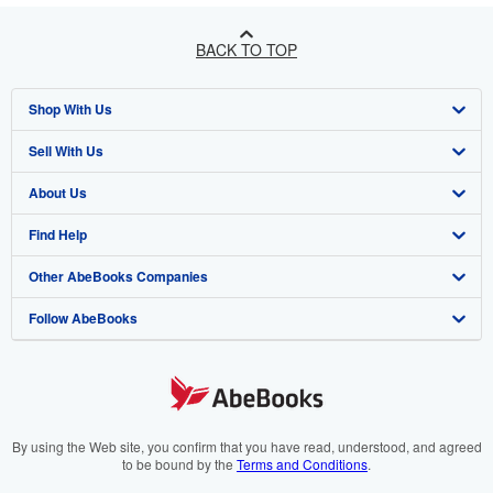
BACK TO TOP
Shop With Us
Sell With Us
Advanced Search
About Us
Browse Collections
Start Selling
Find Help
My Account
Join Our Affiliate Programme
About AbeBooks
Other AbeBooks Companies
My Orders
Book Buyback
Media
Help
Follow AbeBooks
View Basket
Refer a seller
Careers
Customer Service
AbeBooks.com
Privacy Policy
AbeBooks.de
Cookie Preferences
AbeBooks.fr
Cookies Notice
AbeBooks.it
By using the Web site, you confirm that you have read, understood, and agreed
to be bound by the
Terms and Conditions
.
Accessibility
AbeBooks Aus/NZ