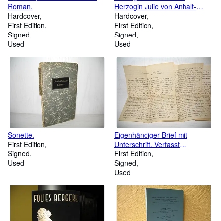
Roman.
Herzogin Julie von Anhalt-
Hardcover
Cöthen: Eine
Hardcover
First Edition
religionsgeschichtliche und
First Edition
Signed
religionspsychologische Studie.
Signed
Used
Used
Sonette.
Eigenhändiger Brief mit
First Edition
Unterschrift. Verfasst
Signed
Rautenberg, 23. Jan. (19)15,
First Edition
Used
auf Vorposten;
Signed
Used