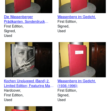
Die Wassenberger
Wassenberg im Gedicht.
Prädikanten. Sonderdruck
First Edition
Heimatkalender des Kreises
First Edition
Signed
Heinberg 1998,
Signed
Used
Used
Kochen Unplugged (Band) 2.
Wassenberg im Gedicht.
Limited Edition; Featuring Mark
(1936-1996);
Forster, ASD, Chima, Tim
Hardcover
First Edition
Bendzko, Xavier Naidoo und
First Edition
Signed
Moses Pelham, Chefket, Elif,
Used
Used
Fetsum, Marteria, Nico Suave
und Johannes Oerding, Teesy