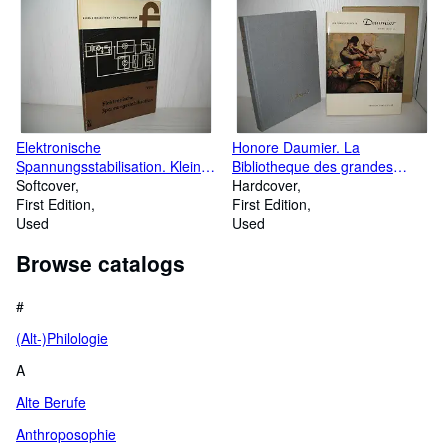
Elektronische
Honore Daumier. La
Spannungsstabilisation. Kleine
Bibliotheque des grandes
Bibliothek für Funktechniker;
Softcover
Peintres;
Hardcover
First Edition
First Edition
Used
Used
Browse catalogs
#
(Alt-)Philologie
A
Alte Berufe
Anthroposophie