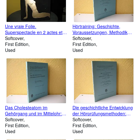
Une vraie Folie.
Hörtraining: Geschichte,
Superspectacle en 2 actes et
Voraussetzungen, Methodik
40 tableaux de Michel
Softcover
und Aussichten bei Kindern
Softcover
Gyarmathy;
First Edition
und Erwachsenen. Mit e.
First Edition
Used
Geleitw. von J. Berendes;
Used
Zwanglose Abhandlungen aus
dem Gebiet der Hals- Nasen-
Ohren-Heilkunde: H. 4;
Das Cholesteatom im
Die geschichtliche Entwicklung
Gehörgang und im Mittelohr:
der Hörprüfungsmethoden:
Pathogenese, Diagnose,
Softcover
Kurze Darstellung und
Softcover
Therapie. Zwanglose
First Edition
Bibliographie von den
First Edition
Abhandlungen aus dem Gebiet
Used
Anfängen bis zur Gegenwart.
Used
der Hals-Nasen-Ohren-
Zwanglose Abhandlungen aus