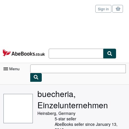
Sign in
Skip to main content
AbeBooks.co.uk
Menu
My Account
buecheria,
My Purchases
Einzelunternehmen
Sign Off
Heinsberg, Germany
5-star seller
Advanced Search
AbeBooks seller since January 13,