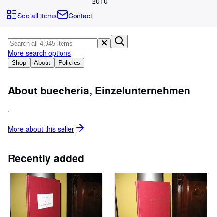
Browse Collections
2010
See all items
Contact
Rare Books
Art & Collectables
Textbooks
More search options
Shop
About
Policies
Sellers
Start Selling
About buecheria, Einzelunternehmen
Help
.
CLOSE
More about this
seller
Recently added