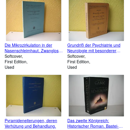
Heilkunde: H. 8;
dem Gebiet der Hals-Nasen-
Ohren-Heilkunde: H. 5;
Die Mikrozirkulation in der
Grundriß der Psychiatrie und
Nasenschleimhaut. Zwanglose
Neurologie mit besonderer
Abhandlungen aus dem
Softcover
Berücksichtigung der
Softcover
Gebiete der Hals- Nasen-
First Edition
Untersuchungstechnik. Reihe:
First Edition
Ohren-Heilkunde: H. 7;
Used
Sammlung medizinischer
Used
Grundrisse;
Pyramideneiterungen, deren
Das zweite Königreich:
Verhütung und Behandlung.
Historischer Roman. Bastei-