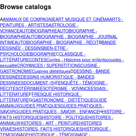
Browse catalogs
A
ANIMAUX DE COMPAGNIE
ART MUSIQUE ET CINÉMA
ARTS -
PEINTURES - ARTISTES
ASTROLOGIE -
VOYANCE
AUTOBIOGRAPHIE
AUTOBIOGRAPHIE -
BIOGRAPHIE
AUTOBIOGRAPHIE - BIOGRAPHIE - JOURNAL
INTIME
AUTOBIOGRAPHIE - BIOGRAPHIE - RÉCIT
B
BANDE
DESSINÉE - DESSINS
BIEN-ETRE -
PSYCHOLOGIE
BIOGRAPHIE
C
CLASSIQUE -
LITTÉRATURE
CONTES
Contes - Histoires pour enfants
couples -
sexualité
CROYANCES / SUPERSTITIONS
CUISINE -
GASTRONOMIE
Cuisines diététiques
D
DESSINS - BANDE
DESSINÉE
DESSINS HUMORISTIQUE - BANDES
DESSINEES
DOCUMENT (S)
E
ENQUÊTE - TÉMOIGNE -
RÉCIT
ÉSOTÉRISME
ÉSOTÉRISME - VOYANCE
ESSAIS -
LITTÉRATURE
F
FRESQUE HISTORIQUE -
LITTÉRATURE
G
GASTRONOMIE - DIÉTÉTIQUE
GUIDE
ANIMAUX
GUIDES PRATIQUES
GUIDES PRATIQUES -
SAVOIR
GUIDES PRATIQUES - SAVOIR - ENFANCE
H
HISTOIRE -
FAITS HISTORIQUES
HISTOIRE - POLITIQUE
HISTOIRES -
ANIMAUX
HISTOIRES - ART - PEINTURE
HISTOIRES
VRAIES
HISTOIRES- FAITS HISTORIQUES
HISTORIQUE -
TEMOIGNAGE
HISTORIQUE - TÉMOIGNAGE -