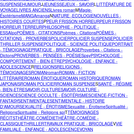
SUSPENSE
HUMOUR
J
JEUNESSE
JEUX - SAVOIR
L
LITTÉRATURE DE
VOYAGE
LIVRES ANCIENS
Livres roman
M
Magie-
Ésotérisme
MANGA
manga
N
NATURE -ECOLOGIE
NOUVELLES -
HISTOIRES COURTES
P
PEUR FRISSON HORREUR
PEUR FRISSON
HORREUR TERREUR
PHILOSOPHIE - POLITIQUE -
ESSAI
po
POÈMES - CITATIONS
Poèmes - Citations
POÈMES -
CITATIONS - PROVERBES
POLICIER
POLICIER SUSPENSE
POLICIER
THRILLER SUSPENSE
POLITIQUE - SCIENCE POLITIQUE
PORTRAIT
- TÉMOIGNAGE
PRATIQUE - BRICOLAGE
Proverbes - Citations -
Dictons
PROVERBES - PENSÉES - POÉSIES
psy
PSYCHOLOGIE -
COMPORTEMENT - BIEN-ETRE
PSYCHOLOGIE - ENFANCE -
ADOLESCENCE
R
RELIGIONS
RELIGIONS -
TÉMOIGNAGES
ROMAN
roman
ROMAN - FICTION
LITTÉRAIRE
ROMAN ÉROTIQUE
ROMAN HISTORIQUE
ROMAN
JAPONAIS
ROMAN POLICIER
ROMAN SUSPENSE
S
SANTÉ - RÉGIME
- BIEN-ETRE
SAVOIR-CULTURE
SAVOIR-CULTURE -
SCIENCE
SCIENCE OCCULTE - ÉSOTÉRISME
SCIENCE-FICTION -
FANTASY
SENTIMENTALE
SENTIMENTALE - HISTOIRE
D'AMOUR
SEXUALITÉ - ÉROTISME
Sexualité - Érotisme
Spiritualité -
Religions
Spiritualité - Religions spi
T
TÉMOIGNAGES
RÉCITS
THÉÂTRE-COMÉDIE
THÉÂTRE-COMÉDIE -
CLASSIQUE
THRILLER
TRAVAUX PRATIQUE - BRICOLAGE
V
VIE
FAMILIALE - ENFANCE - ADOLESCENCE
VOYAN