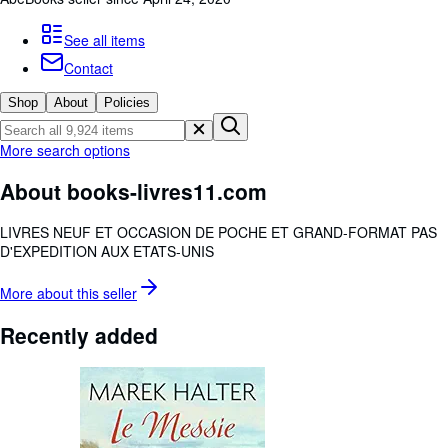
Browse Collections
Rare Books
See all items
Contact
Art & Collectables
Shop
About
Policies
Textbooks
Sellers
More search options
Start Selling
About books-livres11.com
Help
LIVRES NEUF ET OCCASION DE POCHE ET GRAND-FORMAT PAS
CLOSE
D'EXPEDITION AUX ETATS-UNIS
More about this
seller
Recently added