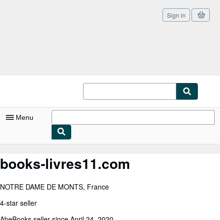
Sign in
Skip to main content
AbeBooks.co.uk
Menu
My Account
books-livres11.com
My Purchases
NOTRE DAME DE MONTS, France
Sign Off
4-star seller
Advanced Search
AbeBooks seller since April 24, 2020