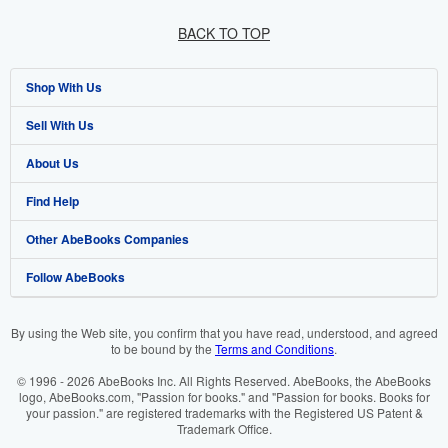
BACK TO TOP
Shop With Us
Sell With Us
Advanced Search
About Us
Browse Collections
Start Selling
Find Help
My Account
Join Our Affiliate Programme
About AbeBooks
Other AbeBooks Companies
My Orders
Book Buyback
Media
Help
Follow AbeBooks
View Basket
Refer a seller
Careers
Customer Service
AbeBooks.com
Privacy Policy
AbeBooks.de
By using the Web site, you confirm that you have read, understood, and agreed
to be bound by the
Terms and Conditions
.
Cookie Preferences
AbeBooks.fr
© 1996 - 2026 AbeBooks Inc. All Rights Reserved. AbeBooks, the AbeBooks
Cookies Notice
AbeBooks.it
logo, AbeBooks.com, "Passion for books." and "Passion for books. Books for
your passion." are registered trademarks with the Registered US Patent &
Trademark Office.
Accessibility
AbeBooks Aus/NZ