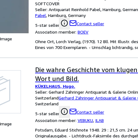
SOFTCOVER
Seller:
Antiquariat Reinhold Pabel, Hamburg, Germa
Pabel
,
Hamburg, Germany
Contact seller
5-star seller
Association member:
BOEV
 Image
Ohne Ort, Lorch Verlag, (1970). 12 Bll. Mit Illustr. de
Eines von 700 Exemplaren. - Umschlag lichtrandig, 
Die wahre Geschichte vom klugen
Wort und Bild.
KÜKELHAUS, Hugo.
Seller:
Gerhard Zähringer Antiquariat & Galerie Onlin
Switzerland
Gerhard Zähringer Antiquariat & Galerie
Switzerland
Contact seller
5-star seller
Association member:
VEBUKU
,
ILAB
 Image
Potsdam, Eduard Stichnote 1948. 29 : 21,5 cm. 24 unn
Originalausgabe. - Lichtdruck-Faksimile des durchgeh