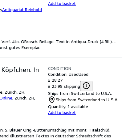
Add to basket
ny
Antiquariat Reinhold
s Verf. 4to. OBrosch. Beilage: Text in Antiqua-Druck (4 Bll.). -
sonst gutes Exemplar.
CONDITION
 Köpfchen. In
Condition: Used
Used
£ 28.27
£ 23.98 shipping
e, Zürich, ZH,
Ships from Switzerland to U.S.A.
 Online
,
Zürich, ZH,
Ships from Switzerland to U.S.A.
Quantity:
1 available
Add to basket
. S. Blauer Orig.-Büttenumschlag mit mont. Titelschild. 
end illlustrierten Textes in deutscher Schreibschrift des 