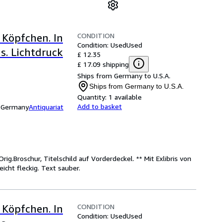
CONDITION
 Köpfchen. In
Condition: Used
Used
s. Lichtdruck
£ 12.35
£ 17.09 shipping
Ships from Germany to U.S.A.
Ships from Germany to U.S.A.
Quantity:
1 available
Add to basket
, Germany
Antiquariat
Orig.Broschur, Titelschild auf Vorderdeckel. ** Mit Exlibris von
icht fleckig. Text sauber.
CONDITION
 Köpfchen. In
Condition: Used
Used