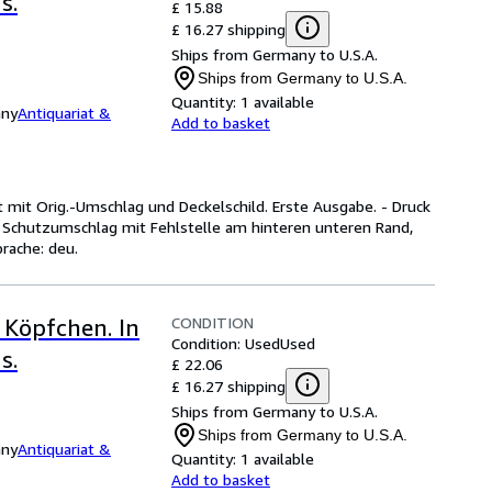
s.
£ 15.88
£ 16.27 shipping
Ships from Germany to U.S.A.
Ships from Germany to U.S.A.
Quantity:
1 available
any
Antiquariat &
Add to basket
ert mit Orig.-Umschlag und Deckelschild. Erste Ausgabe. - Druck
. Schutzumschlag mit Fehlstelle am hinteren unteren Rand,
rache: deu.
CONDITION
 Köpfchen. In
Condition: Used
Used
s.
£ 22.06
£ 16.27 shipping
Ships from Germany to U.S.A.
Ships from Germany to U.S.A.
any
Antiquariat &
Quantity:
1 available
Add to basket