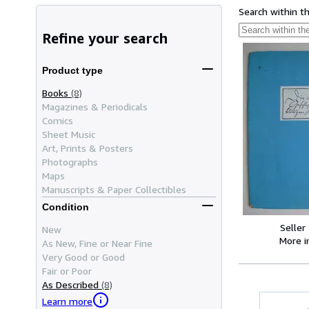
Search within t
Refine your search
Product type
Books
(8)
Magazines & Periodicals
Comics
Sheet Music
Art, Prints & Posters
Photographs
Maps
Manuscripts & Paper Collectibles
Condition
Seller
New
More 
As New, Fine or Near Fine
Very Good or Good
Fair or Poor
As Described
(8)
Learn more