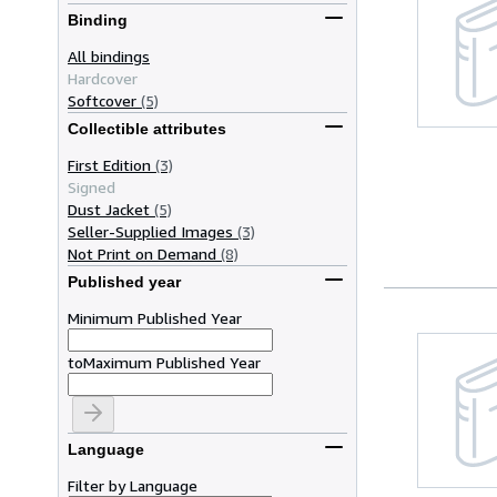
Binding
All bindings
Hardcover
Softcover
(5)
Collectible attributes
First Edition
(3)
Signed
Dust Jacket
(5)
Seller-Supplied Images
(3)
Not Print on Demand
(8)
Published year
Minimum Published Year
to
Maximum Published Year
Language
Filter by Language