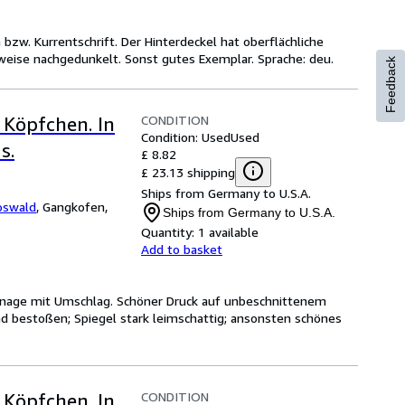
n bzw. Kurrentschrift. Der Hinterdeckel hat oberflächliche
nweise nachgedunkelt. Sonst gutes Exemplar. Sprache: deu.
Feedback
CONDITION
 Köpfchen. In
Condition: Used
Used
s.
£ 8.82
£ 23.13 shipping
Ships from Germany to U.S.A.
oswald
,
Gangkofen,
Ships from Germany to U.S.A.
Quantity:
1 available
Add to basket
Kartonage mit Umschlag. Schöner Druck auf unbeschnittenem
d bestoßen; Spiegel stark leimschattig; ansonsten schönes
CONDITION
 Köpfchen. In