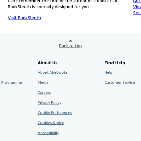
Can't remember the title or the author of a book? Our
Get
BookSleuth is specially designed for you.
Vie
Set
Visit BookSleuth
Back to top
About Us
Find Help
About AbeBooks
Help
te Programme
Media
Customer Service
Careers
Privacy Policy
Cookie Preferences
Cookies Notice
Accessibility