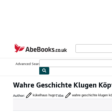
Skip to main content
AbeBooks.co.uk
Advanced Search
Browse Collections
Rare Books
Art & Collect
Wahre Geschichte Klugen Köp
Author
:
Title
:
kükelhaus hugo
wahre geschichte klugen k