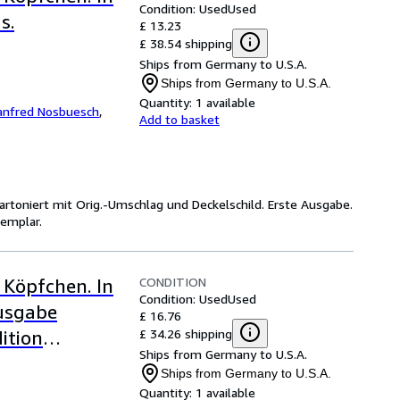
Condition: Used
Used
s.
£ 13.23
£ 38.54 shipping
Ships from Germany to U.S.A.
Ships from Germany to U.S.A.
Quantity:
1 available
nfred Nosbuesch
,
Add to basket
-Kartoniert mit Orig.-Umschlag und Deckelschild. Erste Ausgabe.
xemplar.
CONDITION
 Köpfchen. In
Condition: Used
Used
usgabe
£ 16.76
£ 34.26 shipping
ition
Ships from Germany to U.S.A.
Ships from Germany to U.S.A.
Quantity:
1 available