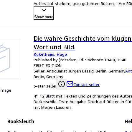
Autors auf starkem, grau getönten Bütten. - Am Rüc
Fehl
…
Show more
Die wahre Geschichte vom klugen
Wort und Bild.
Kükelhaus, Hugo
Published by (Potsdam, Ed. Stichnote 1948), 1948
FIRST EDITION
Seller:
Antiquariat Jürgen Lässig, Berlin, Germany
Ant
Berlin, Germany
Contact seller
5-star seller
 Image
4°. 12 Blatt mit Texten und Zeichnungen des Autor
Deckelschild. Erste Ausgabe. Druck auf Bütten in Sütt
mit kleinen Läsuren.
BookSleuth
Hel