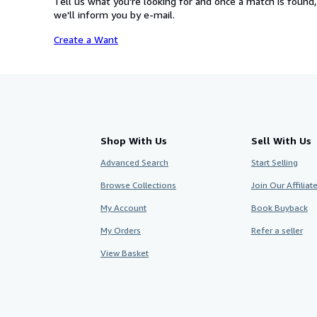
Tell us what you're looking for and once a match is found,
we'll inform you by e-mail.
Create a Want
Shop With Us
Sell With Us
Advanced Search
Start Selling
Browse Collections
Join Our Affilia
My Account
Book Buyback
My Orders
Refer a seller
View Basket