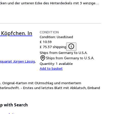
ken und der unteren Ecke des Hinterdeckels mit 3 winzigen 
CONDITION
 Köpfchen. In
Condition: Used
Used
£ 10.59
£ 75.37 shipping
Ships from Germany to U.S.A.
Ships from Germany to U.S.A.
iquariat Jürgen Lässig
,
Quantity:
1 available
Add to basket
s. Original-Karton mit OUmschlag und montiertem
erlinschrift. - Erstes und letztes Blatt mit Abklatsch, Einband
p with Search