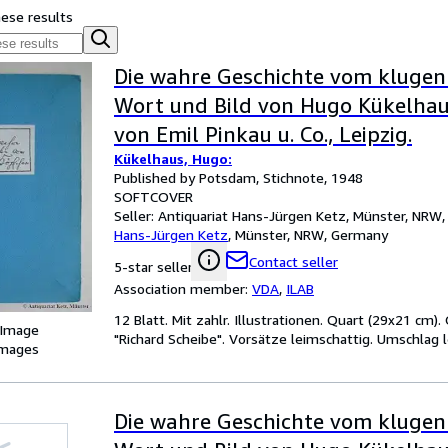
hese results
Die wahre Geschichte vom klugen
Wort und Bild von Hugo Kükelhau
von Emil Pinkau u. Co., Leipzig.
Kükelhaus, Hugo:
Published by Potsdam, Stichnote, 1948
SOFTCOVER
Seller:
Antiquariat Hans-Jürgen Ketz, Münster, NRW
Hans-Jürgen Ketz
,
Münster, NRW, Germany
Contact seller
5-star seller
Association member:
VDA
,
ILAB
12 Blatt. Mit zahlr. Illustrationen. Quart (29x21 cm). 
 Image
"Richard Scheibe". Vorsätze leimschattig. Umschlag le
images
Die wahre Geschichte vom klugen