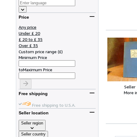
Price
Any price
Under £ 20
£ 20 to £ 35
Over £ 35
Custom price range
(
£
)
Minimum Price
to
Maximum Price
Seller
More 
Free shipping
Free shipping to U.S.A.
Seller location
Seller region
Seller country