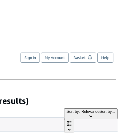
Sign in
My Account
Basket
Help
results)
Sort by: Relevance
Sort by...