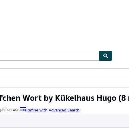
ables
Textbooks
Sellers
Start Selling
fchen Wort by Kükelhaus Hugo
(8 
Refine with Advanced Search
öpfchen wort