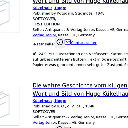
Wort und Bild von Hugo Kükelhau
Kükelhaus, Hugo:
Published by Potsdam, Stichnote,, 1948
SOFTCOVER
FIRST EDITION
Seller:
Antiquariat & Verlag Jenior, Kassel, HE, Germ
Verlag Jenior
,
Kassel, HE, Germany
Contact seller
4-star seller
4°. 24 S. Mit Illustrationen des Verfassers. Kartoni
auf unbeschnittenem Bütten, Text in Schreibschrift
Papier etwas gebräunt, innen sehr guter Zustand. Sp
Die wahre Geschichte vom klugen
Wort und Bild von Hugo Kükelhau
Kükelhaus, Hugo:
Published by o. O., o. V., ca. ., 1948
SOFTCOVER
Seller:
Antiquariat & Verlag Jenior, Kassel, HE, Germ
Verlag Jenior
,
Kassel, HE, Germany