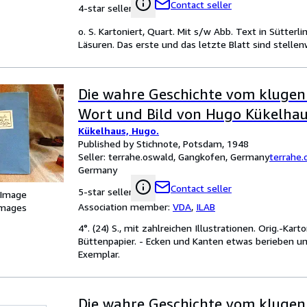
Contact seller
4-star seller
o. S. Kartoniert, Quart. Mit s/w Abb. Text in Sütterli
Läsuren. Das erste und das letzte Blatt sind stelle
Die wahre Geschichte vom klugen
Wort und Bild von Hugo Kükelhau
Kükelhaus, Hugo.
Published by Stichnote, Potsdam, 1948
Seller:
terrahe.oswald, Gangkofen, Germany
terrahe.
Germany
Contact seller
5-star seller
 Image
Association member:
VDA
,
ILAB
images
4°. (24) S., mit zahlreichen Illustrationen. Orig.-
Büttenpapier. - Ecken und Kanten etwas berieben un
Exemplar.
Die wahre Geschichte vom klugen