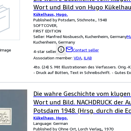
Wort und Bild von Hugo Kükelhau
Kükelhaus, Hugo.
Published by Potsdam, Stichnote., 1948
SOFTCOVER
FIRST EDITION
Seller:
Manfred Nosbuesch, Kuchenheim, Germany
Ma
Kuchenheim, Germany
 Image
Contact seller
4-star seller
Association member:
VDA
,
ILAB
4to. (24) S. Mit Illustrationen des Verfassers. Orig.
- Druck auf Bütten, Text in Schreibschrift. - Gutes E
Die wahre Geschichte vom klugen
Wort und Bild. NACHDRUCK der A
Potsdam 1948. (Hrsg. durch die Ed
Kükelhaus, Hugo.
Stichnote).
Language: German
Published by Ohne Ort, Lorch Verlag,, 1970