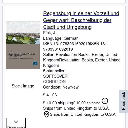
Regensburg in seiner Vorzeit und
Gegenwart: Beschreibung der
Stadt und Umgebung
Fink, J.
Language: German
ISBN 13:
9783961692019
ISBN 13:
9783961692019
Seller:
Revaluation Books, Exeter, United
Kingdom
Revaluation Books
,
Exeter, United
Kingdom
5-star seller
SOFTCOVER
CONDITION
Stock Image
Condition: New
New
£ 41.06
Feedback
£ 10.00 shipping
£ 10.00 shipping
Ships from United Kingdom to U.S.A.
Ships from United Kingdom to U.S.A.