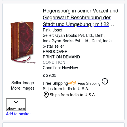
Regensburg in seiner Vorzeit und
Gegenwart: Beschreibung der
Stadt und Umgebung ; mit 22
Abbildungen, 1 Kärtchen &
Fink, Josef
Seller:
Gyan Books Pvt. Ltd., Delhi,
Stadtplan 1893 [Leather Bound]
India
Gyan Books Pvt. Ltd.
,
Delhi, India
5-star seller
HARDCOVER
PRINT ON DEMAND
CONDITION
Condition: New
New
£ 29.25
Seller Image
Free Shipping
Free Shipping
More images
Ships from India to U.S.A.
Ships from India to U.S.A.
Show more
Add to basket