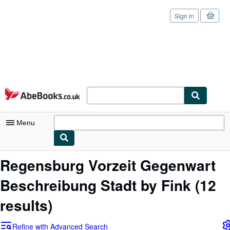
Sign in
Skip to main content
AbeBooks.co.uk
Menu
My Account
Regensburg Vorzeit Gegenwart
My Purchases
Beschreibung Stadt by Fink
(12
Sign Off
results)
Advanced Search
Refine with Advanced Search