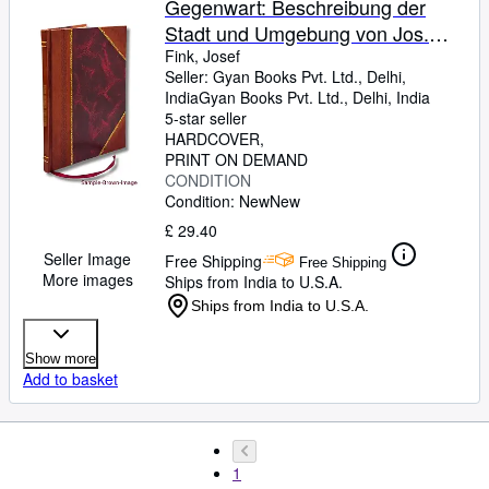
Gegenwart: Beschreibung der
Stadt und Umgebung von Jos.
Fink. Mit 22 Abbildungen, 1
Fink, Josef
Seller:
Gyan Books Pvt. Ltd., Delhi,
Kärtchen und Stadtplan 1894
India
Gyan Books Pvt. Ltd.
,
Delhi, India
[Leather Bound]
5-star seller
HARDCOVER
PRINT ON DEMAND
CONDITION
Condition: New
New
£ 29.40
Seller Image
Free Shipping
Free Shipping
More images
Ships from India to U.S.A.
Ships from India to U.S.A.
Show more
Add to basket
1