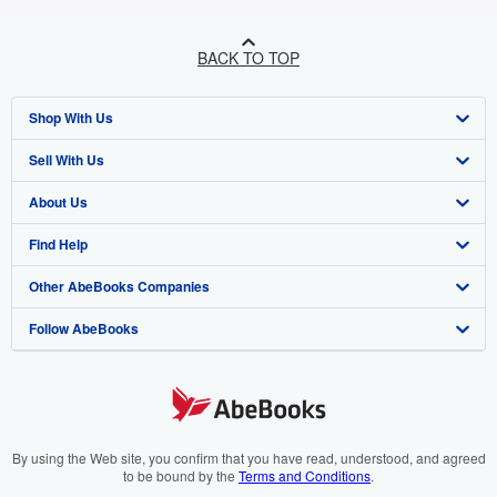
BACK TO TOP
Shop With Us
Sell With Us
Advanced Search
About Us
Browse Collections
Start Selling
Find Help
My Account
Join Our Affiliate Programme
About AbeBooks
Other AbeBooks Companies
My Orders
Book Buyback
Media
Help
Follow AbeBooks
View Basket
Refer a seller
Careers
Customer Service
AbeBooks.com
Privacy Policy
AbeBooks.de
Cookie Preferences
AbeBooks.fr
Cookies Notice
AbeBooks.it
By using the Web site, you confirm that you have read, understood, and agreed
to be bound by the
Terms and Conditions
.