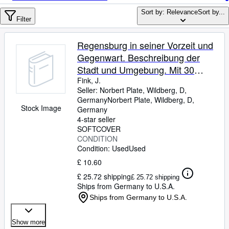
Browse Collections
Sort by: Relevance
Sort by...
Rare Books
Filter
Art & Collectables
Regensburg in seiner Vorzeit und
Textbooks
Gegenwart. Beschreibung der
Stadt und Umgebung. Mit 30
Sellers
Abbildungen, einem Kärtchen und
Fink, J.
Seller:
Norbert Plate, Wildberg, D,
Start Selling
einem Stadtplan. Durchgesehen
Germany
Norbert Plate
,
Wildberg, D,
und ergänzt von Dr. H. Ortner
Stock Image
Help
Germany
4-star seller
CLOSE
SOFTCOVER
CONDITION
Condition: Used
Used
£ 10.60
£ 25.72 shipping
£ 25.72 shipping
Ships from Germany to U.S.A.
Ships from Germany to U.S.A.
Show more