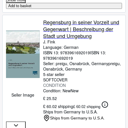
Show more
Add to basket
Regensburg in seiner Vorzeit und
Gegenwart | Beschreibung der
Stadt und Umgebung
J. Fink
Language: German
ISBN 13:
9783961692019
ISBN 13:
9783961692019
Seller:
preigu, Osnabrück, Germany
preigu
,
Osnabrück, Germany
5-star seller
SOFTCOVER
CONDITION
Condition: New
New
Seller Image
£ 25.52
£ 60.02 shipping
£ 60.02 shipping
Ships from Germany to U.S.A.
Ships from Germany to U.S.A.