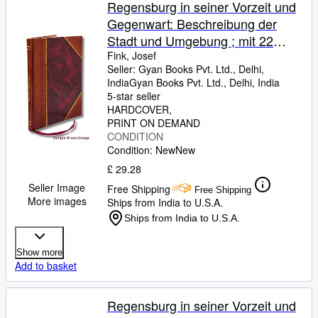
Regensburg in seiner Vorzeit und
Gegenwart: Beschreibung der
Stadt und Umgebung ; mit 22
Abbildunge, einem Krtchen und
Fink, Josef
Seller:
Gyan Books Pvt. Ltd., Delhi,
Stadtplan 1890 [Leather Bound]
India
Gyan Books Pvt. Ltd.
,
Delhi, India
5-star seller
HARDCOVER
PRINT ON DEMAND
CONDITION
Condition: New
New
£ 29.28
Seller Image
Free Shipping
Free Shipping
More images
Ships from India to U.S.A.
Ships from India to U.S.A.
Show more
Add to basket
Regensburg in seiner Vorzeit und