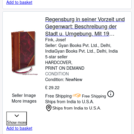
Add to basket
Regensburg in seiner Vorzeit und
Gegenwart: Beschreibung der
Stadt u. Umgebung. Mit 19
Illustr.,e. Kärtchen u. Stadtpl. 1886
Fink, Josef
Seller:
Gyan Books Pvt. Ltd., Delhi,
[Leather Bound]
India
Gyan Books Pvt. Ltd.
,
Delhi, India
5-star seller
HARDCOVER
PRINT ON DEMAND
CONDITION
Condition: New
New
£ 29.22
Seller Image
Free Shipping
Free Shipping
More images
Ships from India to U.S.A.
Ships from India to U.S.A.
Show more
Add to basket