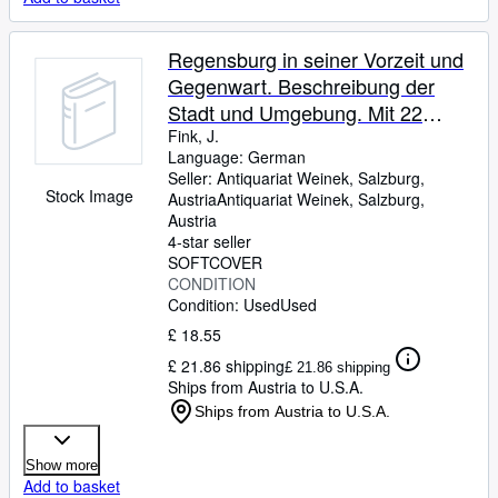
Regensburg in seiner Vorzeit und
Gegenwart. Beschreibung der
Stadt und Umgebung. Mit 22
Abbildungen, einem Kärtchen und
Fink, J.
Language: German
Stadtplan.
Seller:
Antiquariat Weinek, Salzburg,
Stock Image
Austria
Antiquariat Weinek
,
Salzburg,
Austria
4-star seller
SOFTCOVER
CONDITION
Condition: Used
Used
£ 18.55
£ 21.86 shipping
£ 21.86 shipping
Ships from Austria to U.S.A.
Ships from Austria to U.S.A.
Show more
Add to basket