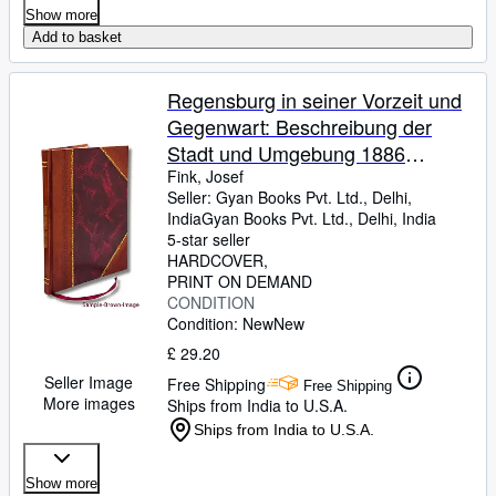
Show more
Add to basket
Regensburg in seiner Vorzeit und
Gegenwart: Beschreibung der
Stadt und Umgebung 1886
[Leather Bound]
Fink, Josef
Seller:
Gyan Books Pvt. Ltd., Delhi,
India
Gyan Books Pvt. Ltd.
,
Delhi, India
5-star seller
HARDCOVER
PRINT ON DEMAND
CONDITION
Condition: New
New
£ 29.20
Seller Image
Free Shipping
Free Shipping
More images
Ships from India to U.S.A.
Ships from India to U.S.A.
Show more