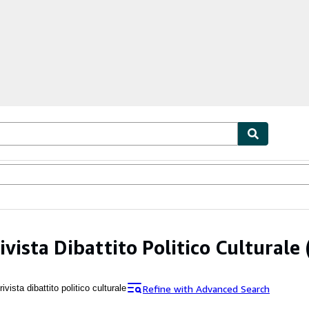
ables
Textbooks
Sellers
Start Selling
ivista Dibattito Politico Culturale
Refine with Advanced Search
rivista dibattito politico culturale