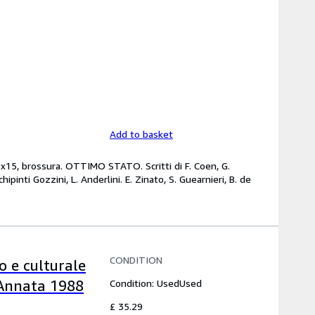
Add to basket
21x15, brossura. OTTIMO STATO. Scritti di F. Coen, G.
pinti Gozzini, L. Anderlini. E. Zinato, S. Guearnieri, B. de
CONDITION
co e culturale
Condition: Used
Used
 Annata 1988
£ 35.29