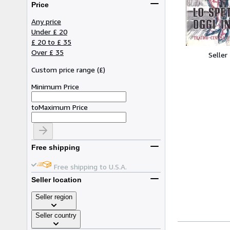
Price
Any price
Under £ 20
£ 20 to £ 35
Over £ 35
Seller
Custom price range
(
£
)
Minimum Price
to
Maximum Price
Free shipping
Free shipping to U.S.A.
Seller location
Seller region
Seller country