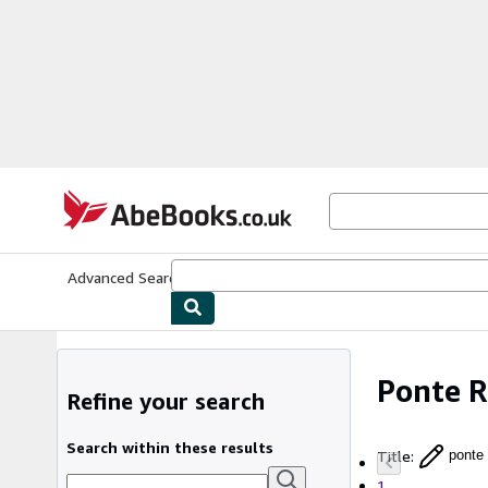
Skip to main content
AbeBooks.co.uk
Advanced Search
Browse Collections
Rare Books
Art & Collect
Ponte R
Refine your search
Search within these results
Title
:
ponte 
1