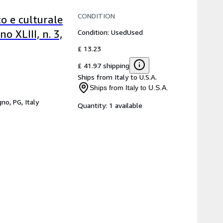
CONDITION
co e culturale
Condition: Used
Used
 XLIII, n. 3,
£ 13.23
£ 41.97 shipping
Ships from Italy to U.S.A.
Ships from Italy to U.S.A.
gno, PG, Italy
Quantity:
1 available