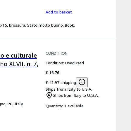
Add to basket
21x15, brossura. Stato molto buono. Book.
CONDITION
co e culturale
Condition: Used
Used
o XLVII, n. 7,
£ 16.76
£ 41.97 shipping
Ships from Italy to U.S.A.
Ships from Italy to U.S.A.
gno, PG, Italy
Quantity:
1 available