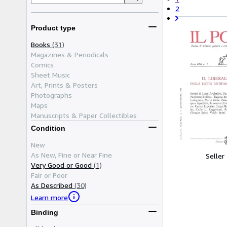
2
Product type
Books
(31)
Magazines & Periodicals
Comics
Sheet Music
Art, Prints & Posters
Photographs
Maps
Manuscripts & Paper Collectibles
Condition
New
As New, Fine or Near Fine
Seller
Very Good or Good
(1)
Fair or Poor
As Described
(30)
Learn more
Binding