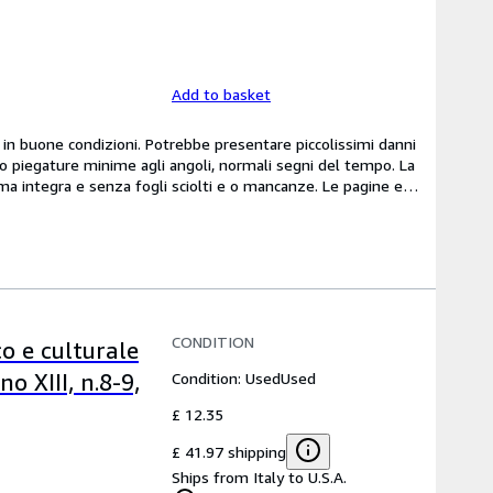
Add to basket
 buone condizioni. Potrebbe presentare piccolissimi danni 
/o piegature minime agli angoli, normali segni del tempo. La 
 integra e senza fogli sciolti e o mancanze. Le pagine e
…
CONDITION
co e culturale
Condition: Used
Used
 XIII, n.8-9,
£ 12.35
£ 41.97 shipping
Ships from Italy to U.S.A.