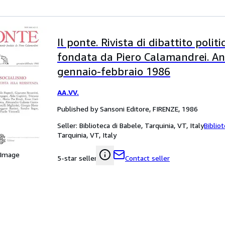
Il ponte. Rivista di dibattito politi
fondata da Piero Calamandrei. Ann
gennaio-febbraio 1986
AA.VV.
Published by Sansoni Editore, FIRENZE, 1986
Seller:
Biblioteca di Babele, Tarquinia, VT, Italy
Biblio
Tarquinia, VT, Italy
 Image
Contact seller
5-star seller