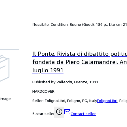
flessibile. Condition: Buono (Good). 186 p., f.to cm 
Il Ponte. Rivista di dibattito politi
fondata da Piero Calamandrei. Ann
luglio 1991
Published by Vallecchi, Firenze, 1991
HARDCOVER
 Image
Seller:
FolignoLibri, Foligno, PG, Italy
FolignoLibri
,
Foli
Contact seller
5-star seller