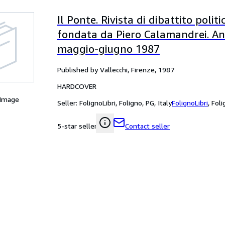
Il Ponte. Rivista di dibattito politi
fondata da Piero Calamandrei. Anno
maggio-giugno 1987
Published by Vallecchi, Firenze, 1987
HARDCOVER
 Image
Seller:
FolignoLibri, Foligno, PG, Italy
FolignoLibri
,
Foli
Contact seller
5-star seller