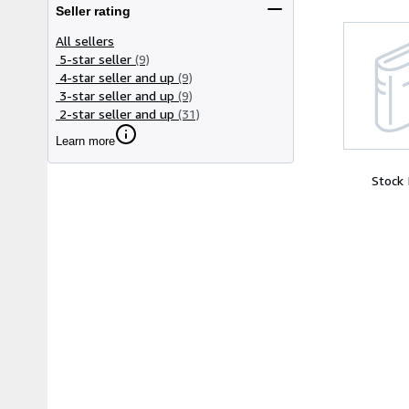
Seller rating
All sellers
5-star seller
(9)
4-star seller and up
(9)
3-star seller and up
(9)
2-star seller and up
(31)
Learn more
Stock