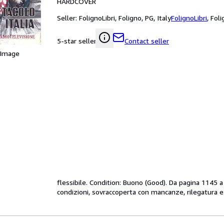
HARDCOVER
Seller:
FolignoLibri, Foligno, PG, Italy
FolignoLibri
,
Foli
Contact seller
5-star seller
 Image
flessibile. Condition: Buono (Good). Da pagina 1145 a
condizioni, sovraccoperta con mancanze, rilegatura e