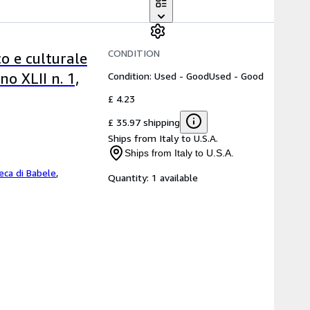
CONDITION
co e culturale
Condition: Used - Good
Used - Good
o XLII n. 1,
£ 4.23
£ 35.97 shipping
Ships from Italy to U.S.A.
Ships from Italy to U.S.A.
teca di Babele
,
Quantity:
1 available