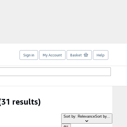
Sign in
My Account
Basket
Help
(31 results)
Sort by: Relevance
Sort by...