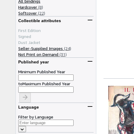
All bindings
Hardcover
(8)
Softcover
(22)
Collectible attributes
First Edition
Signed
Dust Jacket
Seller-Supplied Images
(24)
Not Print on Demand
(31)
Published year
Minimum Published Year
to
Maximum Published Year
Language
Filter by Language