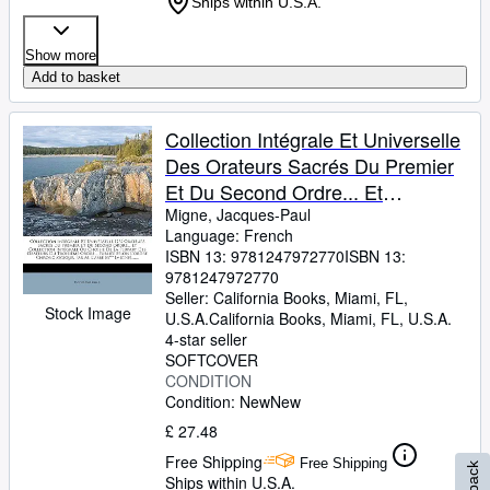
Ships within U.S.A.
Show more
Add to basket
Collection Intégrale Et Universelle
Des Orateurs Sacrés Du Premier
Et Du Second Ordre... Et
Collection Intégrale Ou Choisie De
Migne, Jacques-Paul
Language: French
La Plupart Des Orateurs ... L'abbé
ISBN 13:
9781247972770
ISBN 13:
M*** [migne], ...... (French Edition)
9781247972770
Seller:
California Books, Miami, FL,
Stock Image
U.S.A.
California Books
,
Miami, FL, U.S.A.
4-star seller
SOFTCOVER
CONDITION
Condition: New
New
£ 27.48
Free Shipping
Free Shipping
Ships within U.S.A.