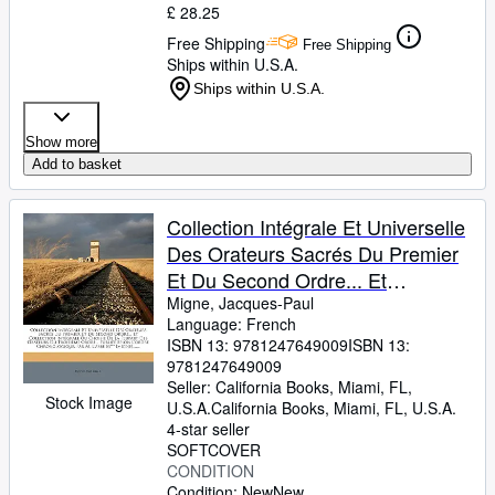
£ 28.25
Free Shipping
Free Shipping
Ships within U.S.A.
Ships within U.S.A.
Show more
Add to basket
Collection Intégrale Et Universelle
Des Orateurs Sacrés Du Premier
Et Du Second Ordre... Et
Collection Intégrale Ou Choisie De
Migne, Jacques-Paul
Language: French
La Plupart Des Orateurs ... L'abbé
ISBN 13:
9781247649009
ISBN 13:
M*** [migne], ...... (French Edition)
9781247649009
Seller:
California Books, Miami, FL,
Stock Image
U.S.A.
California Books
,
Miami, FL, U.S.A.
4-star seller
SOFTCOVER
CONDITION
Condition: New
New