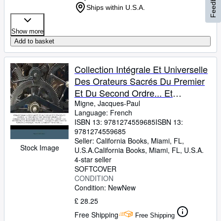
Feedback
Ships within U.S.A.
Show more
Add to basket
Collection Intégrale Et Universelle
Des Orateurs Sacrés Du Premier
Et Du Second Ordre... Et
Collection Intégrale Ou Choisie De
Migne, Jacques-Paul
Language: French
La Plupart Des Orateurs ... L'abbé
ISBN 13:
9781274559685
ISBN 13:
M*** [migne], ...... (French Edition)
9781274559685
Seller:
California Books, Miami, FL,
Stock Image
U.S.A.
California Books
,
Miami, FL, U.S.A.
4-star seller
SOFTCOVER
CONDITION
Condition: New
New
£ 28.25
Free Shipping
Free Shipping