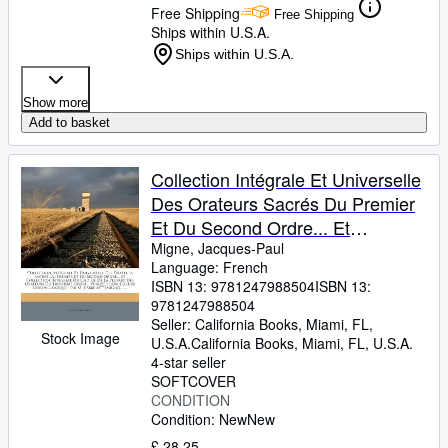
Free Shipping
Free Shipping
Ships within U.S.A.
Ships within U.S.A.
Show more
Add to basket
Collection Intégrale Et Universelle
Des Orateurs Sacrés Du Premier
Et Du Second Ordre... Et
Collection Intégrale Ou Choisie De
Migne, Jacques-Paul
Language: French
La Plupart Des Orateurs ... L'abbé
ISBN 13:
9781247988504
ISBN 13:
M*** [migne], ...... (French Edition)
9781247988504
Seller:
California Books, Miami, FL,
Stock Image
U.S.A.
California Books
,
Miami, FL, U.S.A.
4-star seller
SOFTCOVER
CONDITION
Condition: New
New
£ 28.25