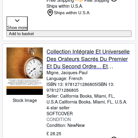
Free Shipping
Ships within U.S.A.
Ships within U.S.A.
Show more
Add to basket
Collection Intégrale Et Universelle
Des Orateurs Sacrés Du Premier
Et Du Second Ordre... Et
Collection Intégrale Ou Choisie De
Migne, Jacques-Paul
Language: French
La Plupart Des Orateurs ... L'abbé
ISBN 13:
9781271286805
ISBN 13:
M*** [migne], ...... (French Edition)
9781271286805
Seller:
California Books, Miami, FL,
Stock Image
U.S.A.
California Books
,
Miami, FL, U.S.A.
4-star seller
SOFTCOVER
CONDITION
Condition: New
New
£ 28.25