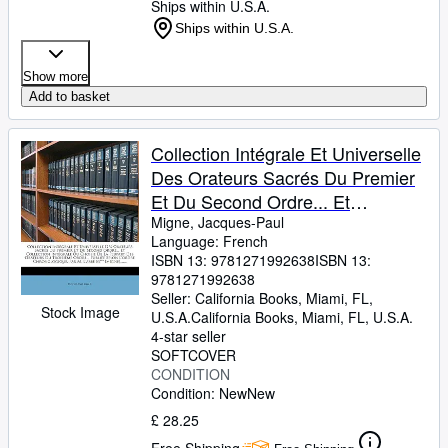
Ships within U.S.A.
Ships within U.S.A.
Show more
Add to basket
Collection Intégrale Et Universelle
Des Orateurs Sacrés Du Premier
Et Du Second Ordre... Et
Collection Intégrale Ou Choisie De
Migne, Jacques-Paul
Language: French
La Plupart Des Orateurs ... L'abbé
ISBN 13:
9781271992638
ISBN 13:
M*** [migne], ...... (French Edition)
9781271992638
Seller:
California Books, Miami, FL,
Stock Image
U.S.A.
California Books
,
Miami, FL, U.S.A.
4-star seller
SOFTCOVER
CONDITION
Condition: New
New
£ 28.25
Free Shipping