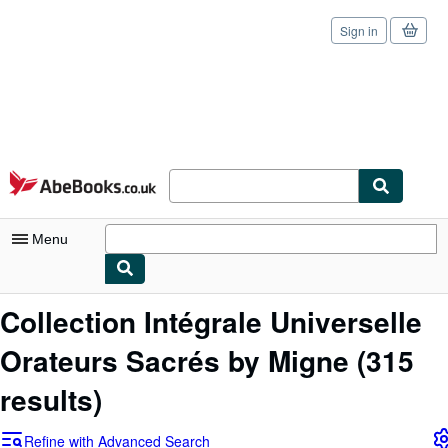
Sign in
Skip to main content
AbeBooks.co.uk
Menu
My Account
Collection Intégrale Universelle
My Purchases
Orateurs Sacrés by Migne
(315
Sign Off
results)
Advanced Search
Refine with Advanced Search