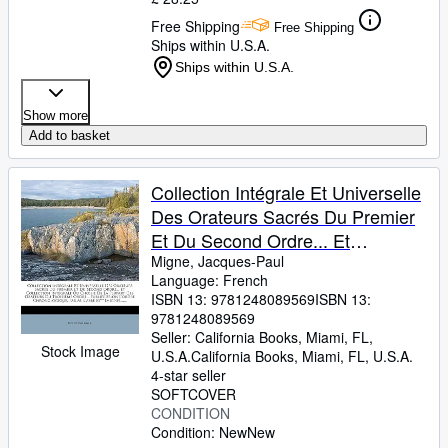
Free Shipping
Free Shipping
Ships within U.S.A.
Ships within U.S.A.
Show more
Add to basket
Collection Intégrale Et Universelle
Des Orateurs Sacrés Du Premier
Et Du Second Ordre... Et
Collection Intégrale Ou Choisie De
Migne, Jacques-Paul
Language: French
La Plupart Des Orateurs ... L'abbé
ISBN 13:
9781248089569
ISBN 13:
M*** [migne], ...... (French Edition)
9781248089569
Seller:
California Books, Miami, FL,
Stock Image
U.S.A.
California Books
,
Miami, FL, U.S.A.
4-star seller
SOFTCOVER
CONDITION
Condition: New
New