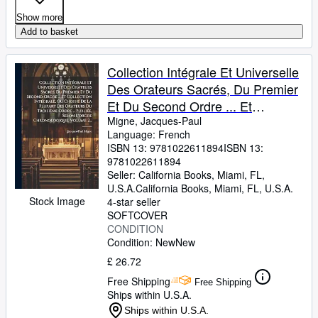
Show more
Add to basket
Collection Intégrale Et Universelle
Des Orateurs Sacrés, Du Premier
Et Du Second Ordre ... Et
Collection Intégrale, Ou Choisie
Migne, Jacques-Paul
Language: French
De La Plupart Des ...
ISBN 13:
9781022611894
ISBN 13:
Chronologique, Volume 2...
9781022611894
(French Edition)
Seller:
California Books, Miami, FL,
U.S.A.
California Books
,
Miami, FL, U.S.A.
Stock Image
4-star seller
SOFTCOVER
CONDITION
Condition: New
New
£ 26.72
Free Shipping
Free Shipping
Ships within U.S.A.
Ships within U.S.A.