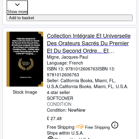
Show more
Add to basket
Collection Intégrale Et Universelle
Des Orateurs Sacrés Du Premier
Et Du Second Ordre... Et
Collection Intégrale Ou Choisie De
Migne, Jacques-Paul
Language: French
La Plupart Des Orateurs ... L'abbé
ISBN 13:
9781012606763
ISBN 13:
M*** [migne], ...... (French Edition)
9781012606763
Seller:
California Books, Miami, FL,
U.S.A.
California Books
,
Miami, FL, U.S.A.
Stock Image
4-star seller
SOFTCOVER
CONDITION
Condition: New
New
£ 27.48
Free Shipping
Free Shipping
Ships within U.S.A.