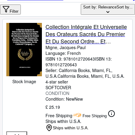
Browse Collections
Sort by: Relevance
Sort by...
Rare Books
Filter
Art & Collectables
Collection Intégrale Et Universelle
Textbooks
Des Orateurs Sacrés Du Premier
Et Du Second Ordre... Et
Sellers
Collection Intégrale Ou Choisie De
Migne, Jacques-Paul
Language: French
Start Selling
La Plupart Des Orateurs ... L'abbé
ISBN 13:
9781012720643
ISBN 13:
M*** [migne], ...... (French Edition)
Help
9781012720643
Seller:
California Books, Miami, FL,
CLOSE
U.S.A.
California Books
,
Miami, FL, U.S.A.
Stock Image
4-star seller
SOFTCOVER
CONDITION
Condition: New
New
£ 25.19
Free Shipping
Free Shipping
Ships within U.S.A.
Ships within U.S.A.