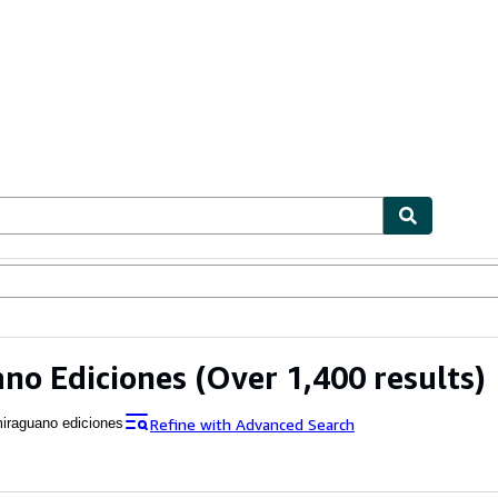
ables
Textbooks
Sellers
Start Selling
no Ediciones
(Over 1,400 results)
Refine with Advanced Search
iraguano ediciones