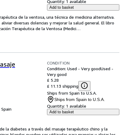
Quantity:
1 available
Add to basket
erapéutica de la ventosa, una técnica de medicina alternativa. 
liviar diversas dolencias y mejorar la salud general. El libro 
ización Terapéutica de la Ventosa (Medici
…
CONDITION
asaje
Condition: Used - Very good
Used -
Very good
£ 5.28
£ 11.13 shipping
Ships from Spain to U.S.A.
Ships from Spain to U.S.A.
Quantity:
1 available
, Spain
Add to basket
de la diabetes a través del masaje terapéutico chino y la 
as blandas pueden ser utilizadas para manejar y aliviar los 