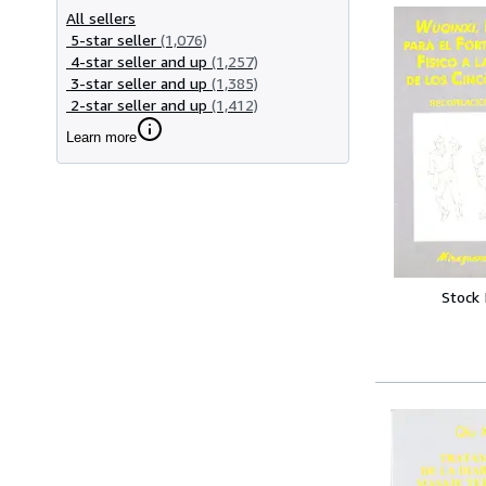
All sellers
5-star seller
(1,076)
4-star seller and up
(1,257)
3-star seller and up
(1,385)
2-star seller and up
(1,412)
Learn more
Stock