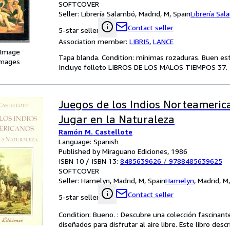
SOFTCOVER
Seller:
Librería Salambó, Madrid, M, Spain
Librería Sa
Contact seller
5-star seller
Association member:
LIBRIS
,
LANCE
 Image
Tapa blanda. Condition: mínimas rozaduras. Buen 
images
Incluye folleto LIBROS DE LOS MALOS TIEMPOS 37. 1
Juegos de los Indios Norteameric
Jugar en la Naturaleza
Ramón M. Castellote
Language: Spanish
Published by Miraguano Ediciones, 1986
ISBN 10 / ISBN 13:
8485639626
/
9788485639625
SOFTCOVER
Seller:
Hamelyn, Madrid, M, Spain
Hamelyn
,
Madrid, M
Contact seller
5-star seller
Condition: Bueno. : Descubre una colección fascinante
diseñados para disfrutar al aire libre. Este libro de