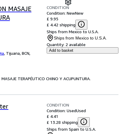
CONDITION
ON MASAJE
Condition: New
New
URA
£ 9.95
£ 4.42 shipping
Ships from Mexico to U.S.A.
Ships from Mexico to U.S.A.
Quantity:
2 available
Add to basket
Dia
,
Tijuana, BCN,
ON MASAJE TERAPÉUTICO CHINO Y ACUPUNTURA.
CONDITION
ter
Condition: Used
Used
£ 4.41
£ 13.28 shipping
Ships from Spain to U.S.A.