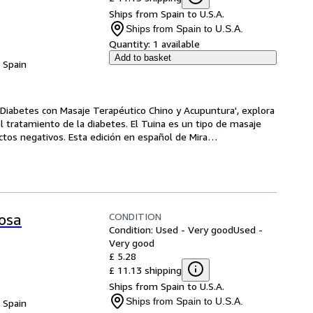
Ships from Spain to U.S.A.
Ships from Spain to U.S.A.
Quantity:
1 available
Add to basket
, Spain
a Diabetes con Masaje Terapéutico Chino y Acupuntura', explora 
el tratamiento de la diabetes. El Tuina es un tipo de masaje 
ectos negativos. Esta edición en español de Mira
…
CONDITION
tosa
Condition: Used - Very good
Used -
Very good
£ 5.28
£ 11.13 shipping
Ships from Spain to U.S.A.
Ships from Spain to U.S.A.
, Spain