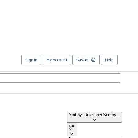
Sign in
My Account
Basket
Help
Sort by: Relevance
Sort by...