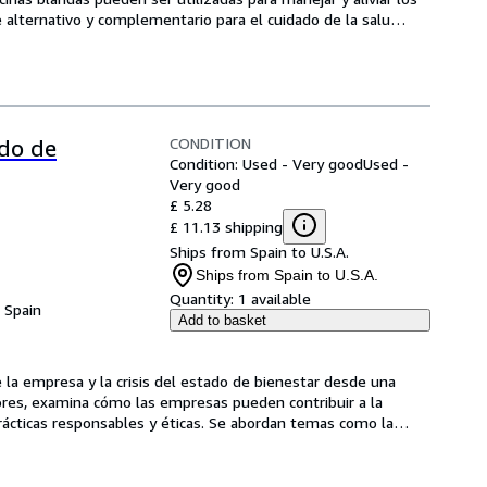
alternativo y complementario para el cuidado de la salu
…
CONDITION
ado de
Condition: Used - Very good
Used -
Very good
£ 5.28
£ 11.13 shipping
Ships from Spain to U.S.A.
Ships from Spain to U.S.A.
Quantity:
1 available
, Spain
Add to basket
re la empresa y la crisis del estado de bienestar desde una 
tores, examina cómo las empresas pueden contribuir a la 
prácticas responsables y éticas. Se abordan temas como la
…