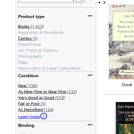
Product type
Books
(1,413)
Magazines & Periodicals
Comics
(1)
Sheet Music
Art, Prints & Posters
Photographs
Maps
Manuscripts & Paper Collectibles
Condition
Stock
New
(749)
As New, Fine or Near Fine
(132)
Very Good or Good
(374)
Fair or Poor
(5)
As Described
(154)
Learn more
Binding