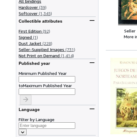
All bindings
Hardcover
(39)
Softcover
(1,345)
Collectible attributes
Seller
First Edition
(92)
More 
Signed
(1)
Dust Jacket
(228)
Seller-Supplied Images
(731)
Not Print on Demand
(1,414)
Published year
Minimum Published Year
to
Maximum Published Year
Language
Filter by Language