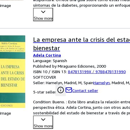
síntomas de la diabetes, proporcionando un enfoque 
 Image
Show more
La empresa ante la crisis del est
bienestar
Adela Cortina
Language: Spanish
Published by Miraguano Ediciones, 2000
ISBN 10 / ISBN 13:
847813199X
/
9788478131990
SOFTCOVER
Seller:
Hamelyn, Madrid, M, Spain
Hamelyn
,
Madrid, M
Contact seller
5-star seller
Condition: Bueno. : Este libro analiza la relación ent
perspectiva ética. Adela Cortina, junto con otros au
sostenibilidad del estado de bienestar a través de 
 Image
Show more