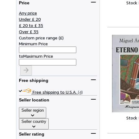
Stock
Price
Any price
Under £ 20
£ 20 to £ 35
Over £ 35
Custom price range
(
£
)
Minimum Price
to
Maximum Price
Free shipping
Free shipping to U.S.A.
(4)
Seller location
Seller region
Stock
Seller country
Seller rating