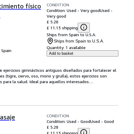
CONDITION
cimiento físico
Condition: Used - Very good
Used -
s
Very good
£ 5.28
£ 11.13 shipping
Ships from Spain to U.S.A.
Ships from Spain to U.S.A.
Quantity:
1 available
, Spain
Add to basket
e ejercicios gimnásticos antiguos diseñados para fortalecer el 
(tigre, ciervo, oso, mono y grulla), estos ejercicios son 
os para la salud. Ideal para aquellos interesados
…
CONDITION
asaje
Condition: Used - Good
Used - Good
£ 5.28
£ 11.13 shipping