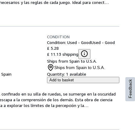
 necesarios y las reglas de cada juego. Ideal para conect
…
CONDITION
Condition: Used - Good
Used - Good
£ 5.28
£ 11.13 shipping
Ships from Spain to U.S.A.
Ships from Spain to U.S.A.
, Spain
Quantity:
1 available
Add to basket
Feedback
a, confinado en su silla de ruedas, se sumerge en la oscuridad 
escapa a la comprensión de los demás. Esta obra de ciencia 
ta a explorar los límites de la percepción y la
…