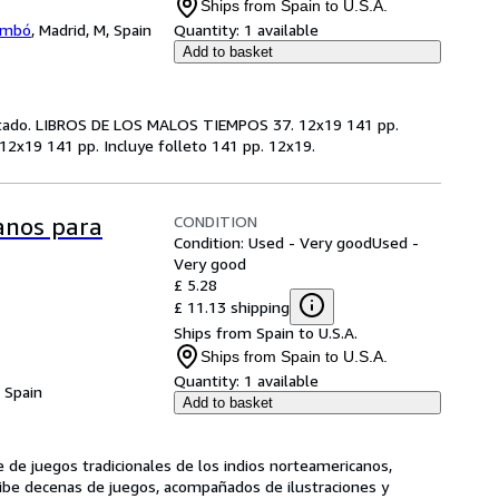
Ships from Spain to U.S.A.
lambó
,
Madrid, M, Spain
Quantity:
1 available
Add to basket
estado. LIBROS DE LOS MALOS TIEMPOS 37. 12x19 141 pp.
2x19 141 pp. Incluye folleto 141 pp. 12x19.
CONDITION
anos para
Condition: Used - Very good
Used -
Very good
£ 5.28
£ 11.13 shipping
Ships from Spain to U.S.A.
Ships from Spain to U.S.A.
Quantity:
1 available
, Spain
Add to basket
 de juegos tradicionales de los indios norteamericanos, 
scribe decenas de juegos, acompañados de ilustraciones y 