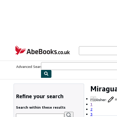
Skip to main content
AbeBooks.co.uk
Advanced Search
Browse Collections
Rare Books
Art & Collect
Miragua
Refine your search
Publisher
:
m
1
Search within these results
2
3