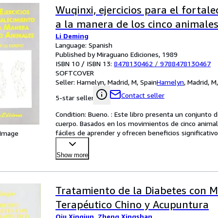
Wuqinxi, ejercicios para el fortale
a la manera de los cinco animale
Li Deming
Language: Spanish
Published by Miraguano Ediciones, 1989
ISBN 10 / ISBN 13:
8478130462
/
9788478130467
SOFTCOVER
Seller:
Hamelyn, Madrid, M, Spain
Hamelyn
,
Madrid, M
Contact seller
5-star seller
Condition: Bueno. : Este libro presenta un conjunto d
cuerpo. Basados en los movimientos de cinco animales 
fáciles de aprender y ofrecen beneficios significativ
 Image
Show more
Tratamiento de la Diabetes con M
Terapéutico Chino y Acupuntura
Qiu Xingjun, Zheng Xingshan