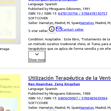
Language: Spanish
Published by Miraguano Ediciones, 1991
ISBN 10 / ISBN 13:
8478130756
/
9788478130757
SOFTCOVER
Seller:
Hamelyn, Madrid, M, Spain
Hamelyn
,
Madrid, M
Contact seller
5-star seller
Condition: Aceptable. : Este libro, 'Tratamiento de l
un método curativo tradicional chino, el Tuina, para 
terapéutico que se aplica de forma sencilla y sin ef
 Image
Show more
Utilización Terapéutica de la Ven
Ren Huanchao, Zeng Xingshan
Language: Spanish
Published by Miraguano Ediciones, 1988
ISBN 10 / ISBN 13:
8485639987
/
9788485639984
SOFTCOVER
Seller:
Hamelyn, Madrid, M, Spain
Hamelyn
,
Madrid, M