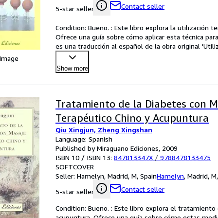
Contact seller
5-star seller
Condition: Bueno. : Este libro explora la utilización t
Ofrece una guía sobre cómo aplicar esta técnica para a
es una traducción al español de la obra original 'Util
 Image
Show more
Tratamiento de la Diabetes con M
Terapéutico Chino y Acupuntura
Qiu Xingjun, Zheng Xingshan
Language: Spanish
Published by Miraguano Ediciones, 2009
ISBN 10 / ISBN 13:
847813347X
/
9788478133475
SOFTCOVER
Seller:
Hamelyn, Madrid, M, Spain
Hamelyn
,
Madrid, M
Contact seller
5-star seller
Condition: Bueno. : Este libro explora el tratamiento 
acupuntura. Ofrece una guía sobre cómo estas medicin