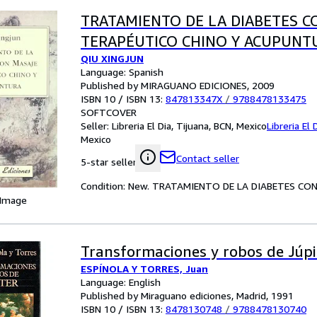
TRATAMIENTO DE LA DIABETES C
TERAPÉUTICO CHINO Y ACUPUNT
QIU XINGJUN
Language: Spanish
Published by MIRAGUANO EDICIONES, 2009
ISBN 10 / ISBN 13:
847813347X
/
9788478133475
SOFTCOVER
Seller:
Libreria El Dia, Tijuana, BCN, Mexico
Libreria El 
Mexico
Contact seller
5-star seller
Condition: New. TRATAMIENTO DE LA DIABETES C
 Image
Transformaciones y robos de Júpi
ESPÍNOLA Y TORRES, Juan
Language: English
Published by Miraguano ediciones, Madrid, 1991
ISBN 10 / ISBN 13:
8478130748
/
9788478130740