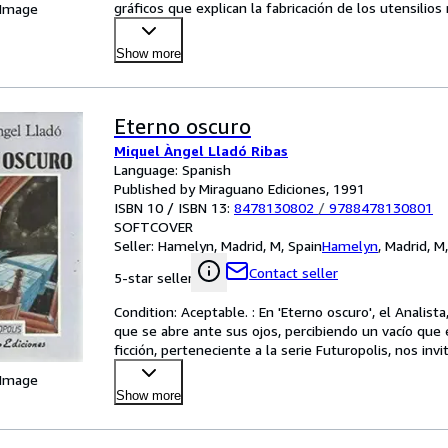
gráficos que explican la fabricación de los utensilios
 Image
Show more
Eterno oscuro
Miquel Àngel Lladó Ribas
Language: Spanish
Published by Miraguano Ediciones, 1991
ISBN 10 / ISBN 13:
8478130802
/
9788478130801
SOFTCOVER
Seller:
Hamelyn, Madrid, M, Spain
Hamelyn
,
Madrid, M
Contact seller
5-star seller
Condition: Aceptable. : En 'Eterno oscuro', el Analist
que se abre ante sus ojos, percibiendo un vacío que 
ficción, perteneciente a la serie Futuropolis, nos invi
 Image
Show more