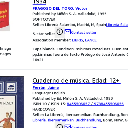
1934
FRAGOSO DEL TORO, Víctor
Published by Miñón S. A, Valladolid, 1955
SOFTCOVER
Seller:
Librería Salambó, Madrid, M, Spain
Librería Sa
Contact seller
5-star seller
Association member:
LIBRIS
,
LANCE
 Image
Tapa blanda. Condition: mínimas rozaduras. Buen es
images
pp.láminas fuera de texto Prólogo de José Antonio 
16x21.
Cuaderno de música. Edad: 12+.
Ferrán, Jaime
Language: English
Published by Ed. Miñón S. A, Valladolid, 1983
ISBN 10 / ISBN 13:
8435506657
/
9788435506656
HARDCOVER
Seller:
La Librería, Iberoamerikan. Buchhandlung, B
Librería, Iberoamerikan. Buchhandlung
,
Bonn, NRW, 
Contact seller