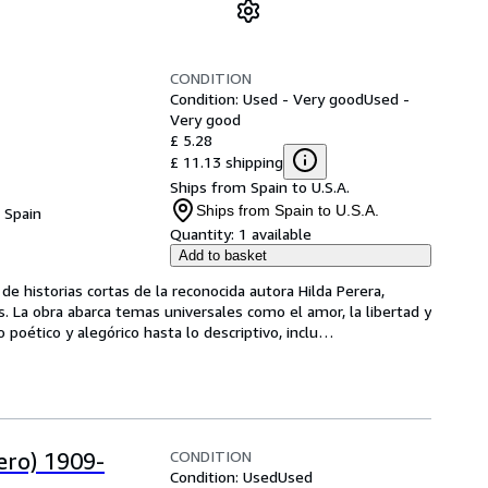
CONDITION
Condition: Used - Very good
Used -
Very good
£ 5.28
£ 11.13 shipping
Ships from Spain to U.S.A.
Ships from Spain to U.S.A.
, Spain
Quantity:
1 available
Add to basket
de historias cortas de la reconocida autora Hilda Perera, 
. La obra abarca temas universales como el amor, la libertad y 
 poético y alegórico hasta lo descriptivo, inclu
…
CONDITION
ero) 1909-
Condition: Used
Used