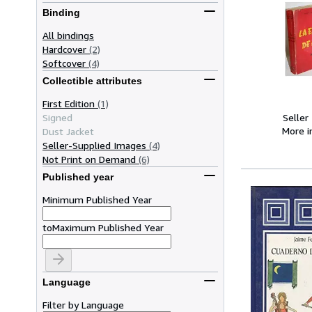
Binding
All bindings
Hardcover
(2)
Softcover
(4)
Collectible attributes
First Edition
(1)
Signed
Seller
More 
Dust Jacket
Seller-Supplied Images
(4)
Not Print on Demand
(6)
Published year
Minimum Published Year
to
Maximum Published Year
Language
Filter by Language