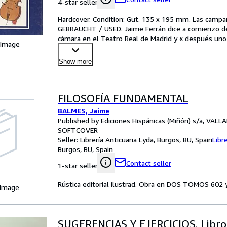
4-star seller
Hardcover. Condition: Gut. 135 x 195 mm. Las campana
GEBRAUCHT / USED. Jaime Ferrán dice a comienzo de
cámara en el Teatro Real de Madrid y « después uno 
 Image
poemas
…
Show more
FILOSOFÍA FUNDAMENTAL
BALMES, Jaime
Published by Ediciones Hispánicas (Miñón) s/a, VALL
SOFTCOVER
Seller:
Librería Anticuaria Lyda, Burgos, BU, Spain
Libr
Burgos, BU, Spain
Contact seller
1-star seller
Rústica editorial ilustrad. Obra en DOS TOMOS 602 
 Image
SUGERENCIAS Y EJERCICIOS. Libro