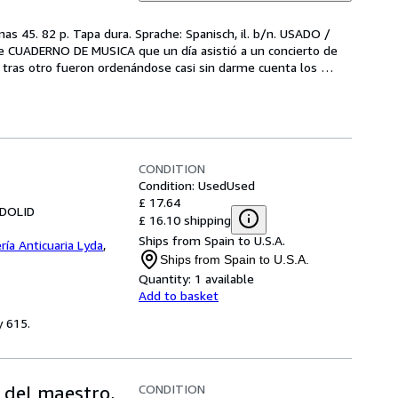
s 45. 82 p. Tapa dura. Sprache: Spanisch, il. b/n. USADO / 
 CUADERNO DE MUSICA que un día asistió a un concierto de 
tras otro fueron ordenándose casi sin darme cuenta los 
CONDITION
Condition: Used
Used
£ 17.64
ADOLID
£ 16.10 shipping
Ships from Spain to U.S.A.
ería Anticuaria Lyda
,
Ships from Spain to U.S.A.
Quantity:
1 available
Add to basket
y 615.
CONDITION
 del maestro,