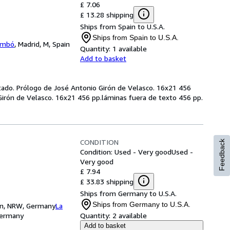
£ 7.06
£ 13.28 shipping
Ships from Spain to U.S.A.
Ships from Spain to U.S.A.
lambó
,
Madrid, M, Spain
Quantity:
1 available
Add to basket
tado. Prólogo de José Antonio Girón de Velasco. 16x21 456
Girón de Velasco. 16x21 456 pp.láminas fuera de texto 456 pp.
CONDITION
Feedback
Condition: Used - Very good
Used -
Very good
£ 7.94
£ 33.83 shipping
Ships from Germany to U.S.A.
Ships from Germany to U.S.A.
onn, NRW, Germany
La
Germany
Quantity:
2 available
Add to basket