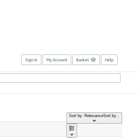
Sign in
My Account
Basket
Help
Sort by: Relevance
Sort by...