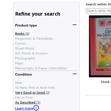
Search within t
Refine your search
Product type
Books
(6)
Magazines & Periodicals
Comics
Sheet Music
Art, Prints & Posters
Photographs
Maps
Manuscripts & Paper Collectibles
Condition
Stock
New
As New, Fine or Near Fine
Very Good or Good
(3)
Fair or Poor
As Described
(3)
Learn more