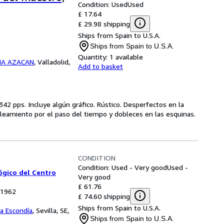
Condition: Used
Used
£ 17.64
£ 29.98 shipping
Ships from Spain to U.S.A.
Ships from Spain to U.S.A.
Quantity:
1 available
RIA AZACAN
,
Valladolid,
Add to basket
 342 pps. Incluye algún gráfico. Rústico. Desperfectos en la
illeamiento por el paso del tiempo y dobleces en las esquinas.
CONDITION
Condition: Used - Very good
Used -
ógico del Centro
Very good
£ 61.76
, 1962
£ 74.60 shipping
Ships from Spain to U.S.A.
La Escondía
,
Sevilla, SE,
Ships from Spain to U.S.A.