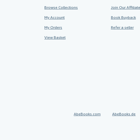
Browse Collections
Join Our Affilia
My Account
Book Buyback
My Orders
Refer a seller
View Basket
AbeBooks.com
AbeBooks.de