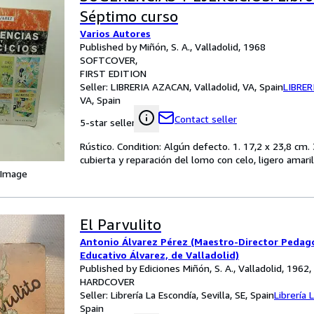
Séptimo curso
Varios Autores
Published by Miñón, S. A., Valladolid, 1968
SOFTCOVER
FIRST EDITION
Seller:
LIBRERIA AZACAN, Valladolid, VA, Spain
LIBRE
VA, Spain
Contact seller
5-star seller
Rústico. Condition: Algún defecto. 1. 17,2 x 23,8 cm.
cubierta y reparación del lomo con celo, ligero amar
 Image
El Parvulito
Antonio Álvarez Pérez (Maestro-Director Pedag
Educativo Álvarez, de Valladolid)
Published by Ediciones Miñón, S. A., Valladolid, 1962
HARDCOVER
Seller:
Librería La Escondía, Sevilla, SE, Spain
Librería 
Spain