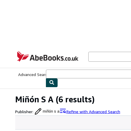
Skip to main content
AbeBooks.co.uk
Advanced Search
Browse Collections
Rare Books
Art & Collect
Miñón S A
(6 results)
Publisher
:
Refine with Advanced Search
miñón s a