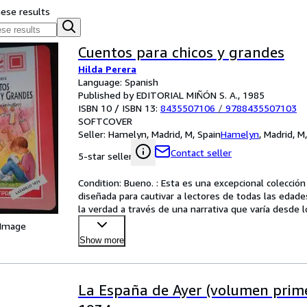
hese results
Cuentos para chicos y grandes
Hilda Perera
Language: Spanish
Published by EDITORIAL MIÑÓN S. A., 1985
ISBN 10 / ISBN 13:
8435507106
/
9788435507103
SOFTCOVER
Seller:
Hamelyn, Madrid, M, Spain
Hamelyn
,
Madrid, M
Contact seller
5-star seller
Condition: Bueno. : Esta es una excepcional colección 
diseñada para cautivar a lectores de todas las edades
la verdad a través de una narrativa que varía desde lo
 Image
Show more
La España de Ayer (volumen prim