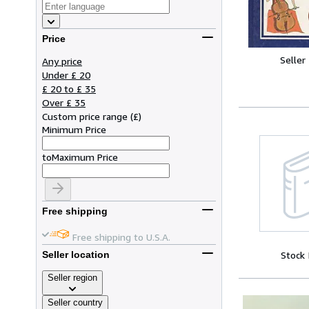
Price
Seller
Any price
Under £ 20
£ 20 to £ 35
Over £ 35
Custom price range
(
£
)
Minimum Price
to
Maximum Price
Free shipping
Free shipping to U.S.A.
Stock
Seller location
Seller region
Seller country