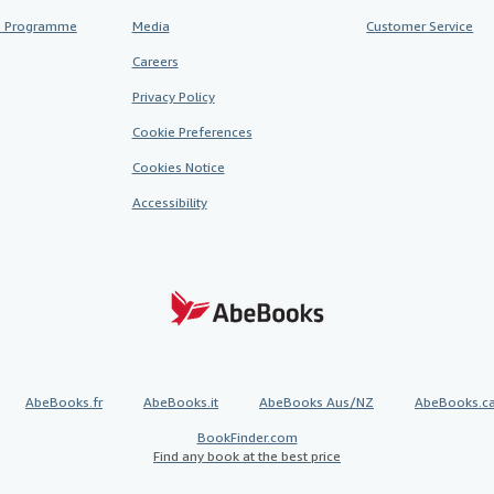
te Programme
Media
Customer Service
Careers
Privacy Policy
Cookie Preferences
Cookies Notice
Accessibility
AbeBooks.fr
AbeBooks.it
AbeBooks Aus/NZ
AbeBooks.c
BookFinder.com
Find any book at the best price