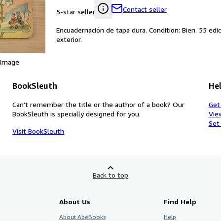
Contact seller
5-star seller
Encuadernación de tapa dura. Condition: Bien. 55 edi
exterior.
 Image
BookSleuth
Hel
Can't remember the title or the author of a book? Our
Get
BookSleuth is specially designed for you.
Vie
Set
Visit BookSleuth
Back to top
About Us
Find Help
About AbeBooks
Help