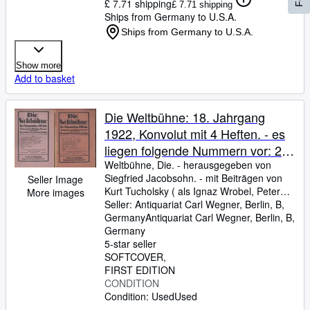
Meinhardt: Das Unrecht an
£ 7.71 shipping
£ 7.71 shipping
Sudermann / Walter Hasenclever:
Ships from Germany to U.S.A.
Evangelische Stinkbomben /
Ships from Germany to U.S.A.
Rudolf Arnheim: Kleine
Feuchtwangerei
Show more
Add to basket
Die Weltbühne: 18. Jahrgang
1922, Konvolut mit 4 Heften. - es
liegen folgende Nummern vor: 2,
3, 19 und 20, vom 12. und 19.
Weltbühne, Die.
-
herausgegeben von
Siegfried Jacobsohn.
-
mit Beiträgen von
Seller Image
Januar, 11. und 18. Mai. -
Kurt Tucholsky ( als Ignaz Wrobel, Peter
More images
Wochenschrift für Politik, Kunst,
Panter, Theobald Tiger ), Elias Hurwicz,
Seller:
Antiquariat Carl Wegner, Berlin, B,
Wirtschaft. -
Helene Keßler von Monbart, Alfred Polgar,
Germany
Antiquariat Carl Wegner
,
Berlin, B,
Joachim Ringelnatz, Morus, Otto Flake u.
Germany
a.
5-star seller
SOFTCOVER
FIRST EDITION
CONDITION
Condition: Used
Used