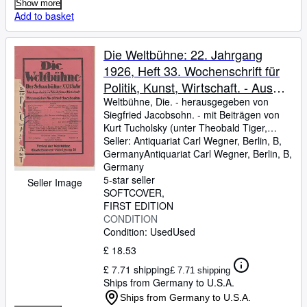
Show more
Add to basket
Die Weltbühne: 22. Jahrgang
1926, Heft 33. Wochenschrift für
Politik, Kunst, Wirtschaft. - Aus
dem Inhalt: Carl v. Ossietzky -
Weltbühne, Die.
-
herausgegeben von
Siegfried Jacobsohn.
-
mit Beiträgen von
Genf, Stresemann, Clemenceau /
Kurt Tucholsky (unter Theobald Tiger,
Theobald Tiger: Haben Sie schon
Ignaz Wrobel, Peter Panter, Kaspar
Seller:
Antiquariat Carl Wegner, Berlin, B,
mal .? / M. Smilg-Benario: Die
Hauser), Carl v. Ossietzky, M. Smilg-
Germany
Antiquariat Carl Wegner
,
Berlin, B,
Benario, Oscar Blum, Alfred Polgar u. a. -
Germany
Massenerschießungen von
5-star seller
Seller Image
Gräfeldfing / Oscar Blum:
SOFTCOVER
Russische Theaterköpfe II.
FIRST EDITION
Meyerhold / Alfred Polgar: Don
CONDITION
Condition: Used
Used
Carlos. -
£ 18.53
£ 7.71 shipping
£ 7.71 shipping
Ships from Germany to U.S.A.
Ships from Germany to U.S.A.