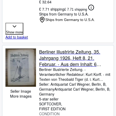
£ 32.64
£ 7.71 shipping
£ 7.71 shipping
Ships from Germany to U.S.A.
Ships from Germany to U.S.A.
Show more
Add to basket
Berliner Illustrirte Zeitung. 35.
Jahrgang 1926, Heft 8, 21.
Februar. - Aus dem Inhalt: 6
Posen Mussolinis / Afrikanische
Berliner Illustrierte Zeitung.
-
Verantwortlicher Redakteur: Kurt Korff.
-
mit
Baukunst / Theobald Tiger: Eine
Texten von Theobald Tiger (d. i. Kurt
Alte (Gedicht) / Hermann Lint:
Tucholsky )
Seller:
Antiquariat Carl Wegner, Berlin, B,
/
Hermann Lint u. a.
-
illustriert
Londons glücklichste Frau.
von u. a. Williband Krain, Theo Matejko. -
Germany
Antiquariat Carl Wegner
,
Berlin, B,
Seller Image
Germany
Novelle / Ist die heutige
More images
5-star seller
Frauenkleidung zu kühn? Wie war
SOFTCOVER
es früher ?
FIRST EDITION
CONDITION