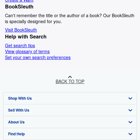
BookSleuth
Can't remember the title or the author of a book? Our BookSleuth
is specially designed for you.
Visit BookSleuth
Help with Search
Get search tips
View glossary of terms
Set your own search preferences
BACK TO TOP
Shop With Us
Sell With Us
Advanced Search
About Us
Browse Collections
Start Selling
Find Help
My Account
Join Our Affiliate Programme
About AbeBooks