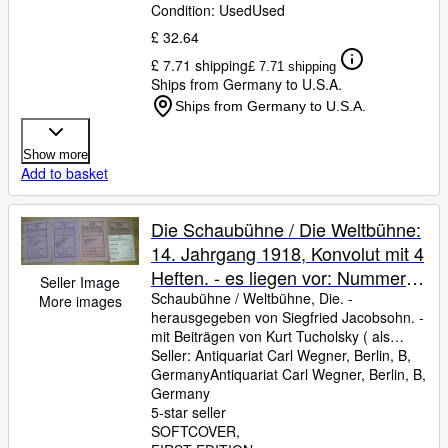
Condition: Used
Used
£ 32.64
£ 7.71 shipping
£ 7.71 shipping
Ships from Germany to U.S.A.
Ships from Germany to U.S.A.
Show more
Add to basket
Die Schaubühne / Die Weltbühne:
14. Jahrgang 1918, Konvolut mit 4
Heften. - es liegen vor: Nummer 3
Seller Image
(17. Januar), 5 (31. Januar), 28
Schaubühne
/
Weltbühne, Die.
-
More images
herausgegeben von Siegfried Jacobsohn.
-
(11. Juli) und 34 (22. August). -
mit Beiträgen von Kurt Tucholsky ( als
Aus dem Inhalt: Germanicus - Die
Peter Panter und Theobald Tiger )
Seller:
Antiquariat Carl Wegner, Berlin, B,
/
politische Kinderstube / Alfred
Germanicus
Germany
Antiquariat Carl Wegner
/
Alfred Polgar
/
Julius Bab
,
Berlin, B,
/
Alfons Goldschmidt u. a. -
Germany
Polgar - Wiener Theater // Julius
5-star seller
Bab: Emmy Leisner // Peter
SOFTCOVER
Panter: Der Tscheinik / Theobald