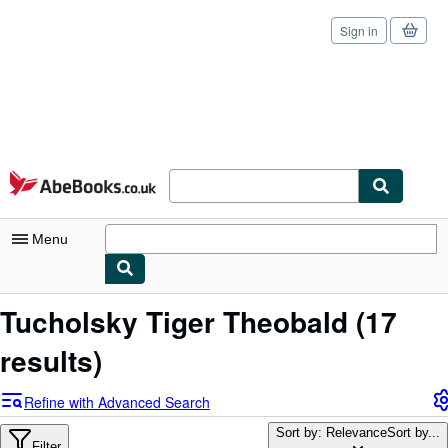
Sign in
Skip to main content
AbeBooks.co.uk
Menu
My Account
Tucholsky Tiger Theobald
(17
My Purchases
results)
Sign Off
Refine with Advanced Search
Advanced Search
Sort by: Relevance
Sort by...
Filter