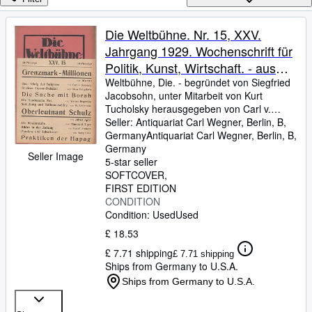
Browse Collections
Rare Books
Die Weltbühne. Nr. 15, XXV.
Jahrgang 1929. Wochenschrift für
Art & Collectables
Politik, Kunst, Wirtschaft. - aus
Textbooks
dem Inhalt: Carl v. Ossietzky -
Weltbühne, Die.
-
begründet von Siegfried
Jacobsohn, unter Mitarbeit von Kurt
Sellers
Boris und Seipel / Johannes
Tucholsky herausgegeben von Carl v.
Bückler: Die Sache mit Borah /
Ossietzky.
Seller:
Antiquariat Carl Wegner, Berlin, B,
-
mit Beiträgen von Johannes
Start Selling
Alfred Apfel: Oberleutnant Schulz /
Bückler, Alfred Apfel, Werner Hegemann,
Germany
Antiquariat Carl Wegner
,
Berlin, B,
Help
Werner Ackermann, Klaus Pringsheim,
Germany
Werner Hegemann: Die
Seller Image
Theobald Tiger (d. i
5-star seller
flandersche Not / Werner
CLOSE
SOFTCOVER
Ackermann: Schiebung und
FIRST EDITION
Höllenmaschine / Klaus
CONDITION
Condition: Used
Used
Pringsheim: Berliner
Operndebakel / Theobald Tiger:
£ 18.53
Die Kinderstube / Rudolf Arnheim:
£ 7.71 shipping
£ 7.71 shipping
Die Bilder in der Zeitung / Morus:
Ships from Germany to U.S.A.
Grenzmark. -
Ships from Germany to U.S.A.