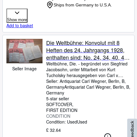
Josefine.
Ships from Germany to U.S.A.
Show more
Add to basket
Die Weltbühne: Konvolut mit 8
Heften des 24. Jahrgangs 1928,
enthalten sind: No. 24, 34, 40, 41,
44, 47, 48 und 50. - Wochenschrift
Weltbühne, Die.
-
begründet von Siegfried
Seller Image
Jacobsohn, unter Mitarbeit von Kurt
für Politik, Kunst, Wirtschaft. - aus
Tucholsky herausgegeben von Carl v.
dem Inhalt: Theobald Tiger - Was
Ossietzky.
Seller:
Antiquariat Carl Wegner, Berlin, B,
-
mit Beiträgen von Kurt
kosten die Soldaten? / Erich
Tucholsky (teils als Ignaz Wrobel, Peter
Germany
Antiquariat Carl Wegner
,
Berlin, B,
Panter, Theobald Tiger, Kaspar Hauser,
Germany
Kästner: Wiegenlied / Harry Kahn:
Balder Baldrian), Mo
5-star seller
Chaplin in Berlin / Morus:
SOFTCOVER
Stresemann-Film / derselbe:
FIRST EDITION
Ruhrkrieg und Schupo / Karl Hugo
CONDITION
Condition: Used
Used
Sclutius: Fascismus in Oesterreich
Feedback
/ Else Flatau: Lucie Höflich / Carl
£ 32.64