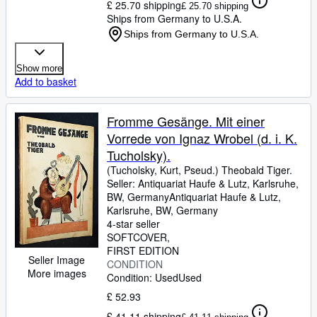
£ 25.70 shipping
£ 25.70 shipping
Ships from Germany to U.S.A.
Ships from Germany to U.S.A.
Show more
Add to basket
Fromme Gesänge. Mit einer
Vorrede von Ignaz Wrobel (d. i. K.
Tucholsky).
(Tucholsky, Kurt, Pseud.) Theobald Tiger.
Seller:
Antiquariat Haufe & Lutz, Karlsruhe,
BW, Germany
Antiquariat Haufe & Lutz
,
Karlsruhe, BW, Germany
4-star seller
SOFTCOVER
FIRST EDITION
Seller Image
CONDITION
More images
Condition: Used
Used
£ 52.93
£ 41.11 shipping