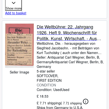
Show more
Add to basket
Die Weltbühne: 22. Jahrgang
1926, Heft 9. Wochenschrift für
Politik, Kunst, Wirtschaft. - Aus
dem Inhalt: Josef Friedfeld -
Weltbühne, Die.
-
herausgegeben von
Siegfried Jacobsohn.
-
mit Beiträgen von
Orientpolitik / Jakob Altmaier: Das
Kurt Tucholsky ( auch unter den Namen
freie Wahlrecht / Ignaz Wrobel:
Peter Panter, Theobald Tiger, Ignaz Wrobel
Seller:
Antiquariat Carl Wegner, Berlin, B,
Wir im Museum / Rudolf Olden:
), Alfred Polgar, Josef Friedfeld, Jakob
Germany
Antiquariat Carl Wegner
,
Berlin, B,
Altmaier, Rudolf Olden über Alexander
Germany
Oesterreichische Köpfe X.
Weisz, Efraim
5-star seller
Seller Image
Alexander Weisz / Efraim Frisch:
SOFTCOVER
Italienisches Morgenrot / Carl
FIRST EDITION
Mertens: Der Rattenkönig /
CONDITION
Condition: Used
Used
Theobald Tiger: Gleich um die
Ecke / Peter Panter: Nationales /
£ 18.53
Adolf Behne: Tempelhofer Feld
£ 7.71 shipping
£ 7.71 shipping
und Wedding / Alfred Polgar:
Ships from Germany to U.S.A.