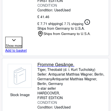
FIRST EDITION
Tiger: An Peter Panter // Alfons
CONDITION
Condition: Used
Used
Goldschmidt: Strafen. -
Wochenschrift für Politik, Kunst,
£ 41.46
Wirtschaft.
£ 7.71 shipping
£ 7.71 shipping
Ships from Germany to U.S.A.
Ships from Germany to U.S.A.
Show more
Add to basket
Fromme Gesänge.
Tiger, Theobald (d. i. Kurt Tucholsky)
Seller:
Antiquariat Matthias Wagner, Berlin,
Germany
Antiquariat Matthias Wagner
,
Berlin, Germany
5-star seller
HARDCOVER
Stock Image
FIRST EDITION
CONDITION
Condition: Used
Used