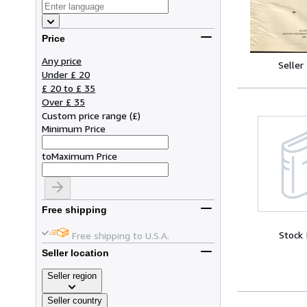
Price
Any price
Seller
Under £ 20
£ 20 to £ 35
Over £ 35
Custom price range
(
£
)
Minimum Price
to
Maximum Price
Free shipping
Stock
Free shipping to U.S.A.
Seller location
Seller region
Seller country