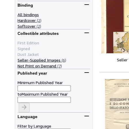
Binding
All bindings
Hardcover
(2)
Softcover
(2)
Collectible attributes
First Edition
Signed
Dust Jacket
Seller
Seller-Supplied Images
(6)
Not Print on Demand
(7)
Published year
Minimum Published Year
to
Maximum Published Year
Language
Filter by Language