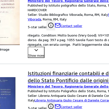
Ministero del Tesoro. Ragioneria Generale dello
Published by Istituto poligrafico dello Stato, Roma,
HARDCOVER
Seller:
Studio Bibliografico Viborada, Roma, RM, Italy
Viborada
,
Roma, RM, Italy
Contact seller
5-star seller
rilegato. Condition: Molto buono (Very Good). VII+1055
dorso. da pag. 397 a pag. 1055 tavole fuori testo di co
ripiegate, con errata corrige.  Piatti leggermente sbia
 Image
Show more
Istituzioni finanziarie contabili e 
dello Stato Pontificio dalle origin
Ministero del Tesoro. Ragioneria Generale dello
Published by Istituto Poligrafico dello Stato, Roma,
Seller:
Libreria Antiquaria Giulio Cesare di Daniele Co
Italy
Libreria Antiquaria Giulio Cesare di Daniele Corra
Contact seller
3-star seller