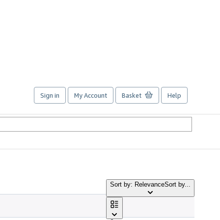
Sign in
My Account
Basket
Help
Sort by: Relevance
Sort by...