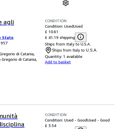
CONDITION
e agli
Condition: Used
Used
£ 10.61
£ 41.19 shipping
o Stato
 1957
Ships from Italy to U.S.A.
Ships from Italy to U.S.A.
 Gregorio di Catania,
Quantity:
1 available
 Gregorio di Catania,
Add to basket
.
CONDITION
omunità
Condition: Used - Good
Used - Good
isciplina
£ 3.54