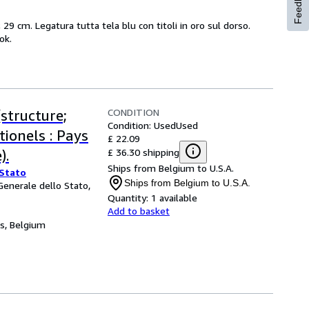
Feedback
 29 cm. Legatura tutta tela blu con titoli in oro sul dorso.
ok.
CONDITION
structure;
Condition: Used
Used
tionels : Pays
£ 22.09
£ 36.30 shipping
).
Ships from Belgium to U.S.A.
 Stato
Ships from Belgium to U.S.A.
Generale dello Stato,
Quantity:
1 available
Add to basket
es, Belgium