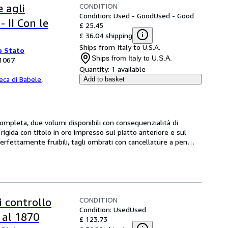
CONDITION
e agli
Condition: Used - Good
Used - Good
- II Con le
£ 25.45
£ 36.04 shipping
Ships from Italy to U.S.A.
o Stato
Ships from Italy to U.S.A.
 1067
Quantity:
1 available
teca di Babele
,
Add to basket
pleta, due volumi disponibili con consequenzialità di 
rigida con titolo in oro impresso sul piatto anteriore e sul 
rfettamente fruibili, tagli ombrati con cancellature a pen
…
CONDITION
di controllo
Condition: Used
Used
i al 1870
£ 123.73