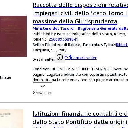
Raccolta delle disposizioni relativ
impiegati civili dello Stato Tomo I 
massime della Giurisprudenza
Ministero del Tesoro
-
Ragioneria Generale dell
Published by Istituto Poligrafico dello Stato, ROMA,
ISBN 13:
2566893681941
Seller:
Biblioteca di Babele, Tarquinia, VT, Italy
Biblio
Tarquinia, VT, Italy
Contact seller
5-star seller
Condition: BUONO USATO. IIIED. ITALIANO Opera incom
pagine. Legatura editoriale con copertina plastificata 
 Image
dorso. Buona la conservazione con pagine ambrate pe
Show more
Istituzioni finanziarie contabili e 
dello Stato Pontificio dalle origin