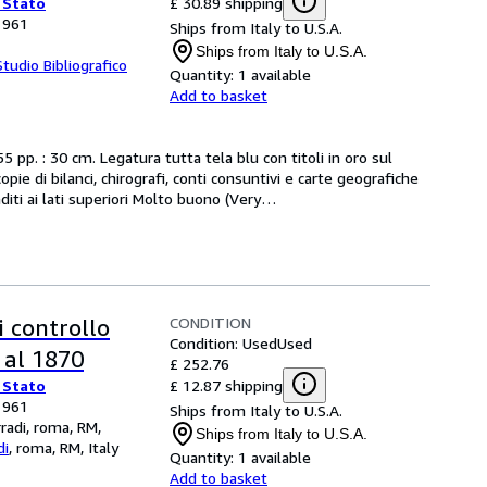
£ 30.89 shipping
 Stato
 1961
Ships from Italy to U.S.A.
Ships from Italy to U.S.A.
Studio Bibliografico
Quantity:
1 available
Add to basket
 pp. : 30 cm. Legatura tutta tela blu con titoli in oro sul 
pie di bilanci, chirografi, conti consuntivi e carte geografiche 
diti ai lati superiori Molto buono (Very
…
CONDITION
di controllo
Condition: Used
Used
i al 1870
£ 252.76
£ 12.87 shipping
 Stato
 1961
Ships from Italy to U.S.A.
rradi, roma, RM,
Ships from Italy to U.S.A.
di
,
roma, RM, Italy
Quantity:
1 available
Add to basket