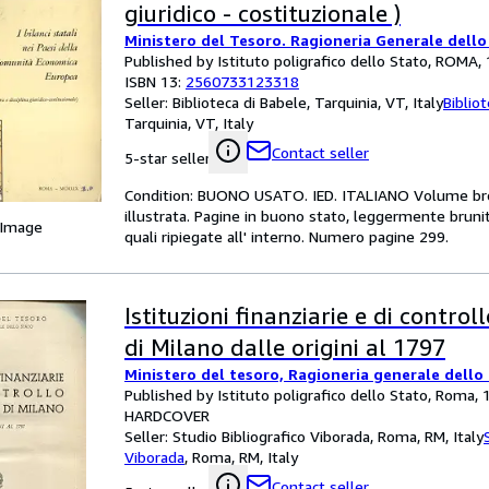
giuridico - costituzionale )
Ministero del Tesoro. Ragioneria Generale dello
Published by Istituto poligrafico dello Stato, ROMA,
ISBN 13:
2560733123318
Seller:
Biblioteca di Babele, Tarquinia, VT, Italy
Biblio
Tarquinia, VT, Italy
Contact seller
5-star seller
Condition: BUONO USATO. IED. ITALIANO Volume brossu
illustrata. Pagine in buono stato, leggermente brunit
 Image
quali ripiegate all' interno. Numero pagine 299.
Istituzioni finanziarie e di control
di Milano dalle origini al 1797
Ministero del tesoro, Ragioneria generale dello
Published by Istituto poligrafico dello Stato, Roma,
HARDCOVER
Seller:
Studio Bibliografico Viborada, Roma, RM, Italy
Viborada
,
Roma, RM, Italy
Contact seller