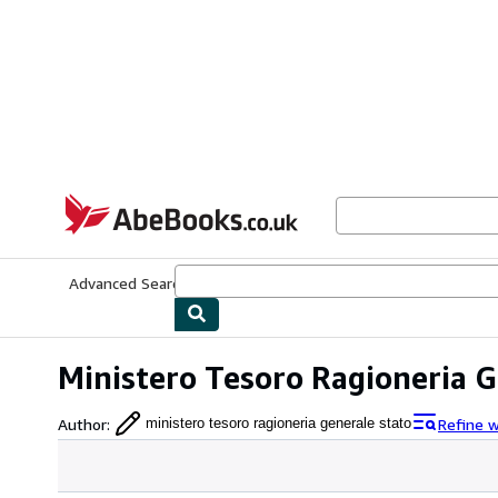
Skip to main content
AbeBooks.co.uk
Advanced Search
Browse Collections
Rare Books
Art & Collect
Ministero Tesoro Ragioneria G
Author
:
Refine 
ministero tesoro ragioneria generale stato