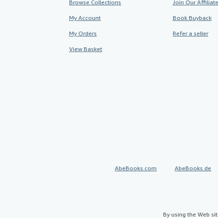
Browse Collections
Join Our Affilia
My Account
Book Buyback
My Orders
Refer a seller
View Basket
AbeBooks.com
AbeBooks.de
By using the Web si