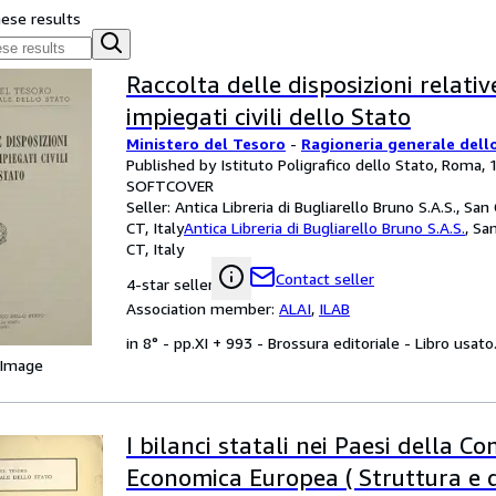
hese results
Raccolta delle disposizioni relativ
impiegati civili dello Stato
Ministero del Tesoro
-
Ragioneria generale dell
Published by Istituto Poligrafico dello Stato, Roma,
SOFTCOVER
Seller:
Antica Libreria di Bugliarello Bruno S.A.S., San
CT, Italy
Antica Libreria di Bugliarello Bruno S.A.S.
,
San
CT, Italy
Contact seller
4-star seller
Association member:
ALAI
,
ILAB
in 8° - pp.XI + 993 - Brossura editoriale - Libro usato
 Image
I bilanci statali nei Paesi della C
Economica Europea ( Struttura e d