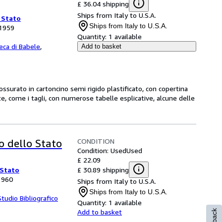
£ 36.04 shipping
Ships from Italy to U.S.A.
 Stato
Ships from Italy to U.S.A.
 1959
Quantity:
1 available
teca di Babele
,
Add to basket
rato in cartoncino semi rigido plastificato, con copertina
e, come i tagli, con numerose tabelle esplicative, alcune delle
CONDITION
lo dello Stato
Condition: Used
Used
£ 22.09
£ 30.89 shipping
 Stato
 1960
Ships from Italy to U.S.A.
Ships from Italy to U.S.A.
Studio Bibliografico
Quantity:
1 available
Add to basket