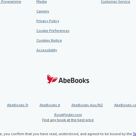
te Programme
Media
Customer Service
Careers
Privacy Policy
Cookie Preferences
Cookies Notice
Accessibility
AbeBooks.fr
AbeBooks.it
AbeBooks Aus/NZ
AbeBooks.c
BookFinder.com
Find any book at the best price
te, you confirm that you have read, understood, and agreed to be bound by the
T