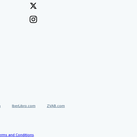
a
IberLibro.com
ZVAB.com
erms and Conditions
.