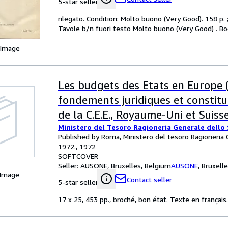
5-star seller
rilegato. Condition: Molto buono (Very Good). 158 p. ;
Tavole b/n fuori testo Molto buono (Very Good) . Bo
 Image
Les budgets des Etats en Europe (
fondements juridiques et constitu
de la C.E.E., Royaume-Uni et Suisse
Ministero del Tesoro Ragioneria Generale dello
Published by Roma, Ministero del tesoro Ragioneria 
1972., 1972
SOFTCOVER
Seller:
AUSONE, Bruxelles, Belgium
AUSONE
,
Bruxell
 Image
Contact seller
5-star seller
17 x 25, 453 pp., broché, bon état. Texte en français.