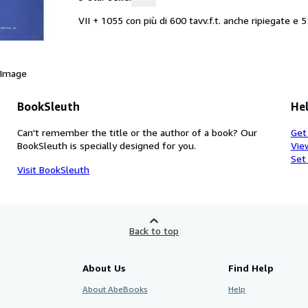
VII + 1055 con più di 600 tavv.f.t. anche ripiegate e 5
 Image
BookSleuth
Hel
Can't remember the title or the author of a book? Our
Get
BookSleuth is specially designed for you.
Vie
Set
Visit BookSleuth
Back to top
About Us
Find Help
About AbeBooks
Help