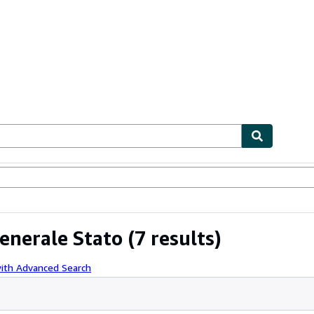
ables
Textbooks
Sellers
Start Selling
enerale Stato
(7 results)
with Advanced Search