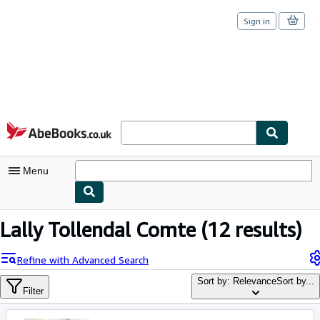
Sign in
Skip to main content
AbeBooks.co.uk
Menu
My Account
Lally Tollendal Comte
(12 results)
My Purchases
Refine with Advanced Search
Sign Off
Sort by: Relevance
Sort by...
Filter
Advanced Search