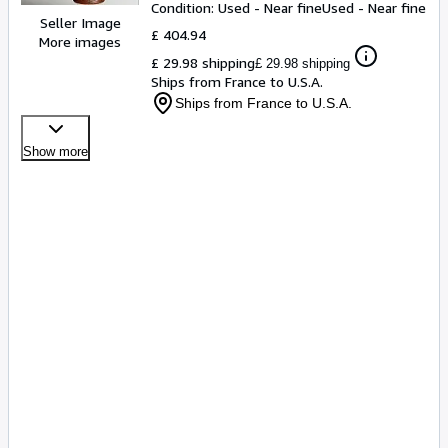
justificatives.
Condition: Used - Near fine
Used - Near fine
Seller Image
£ 404.94
More images
£ 29.98 shipping
£ 29.98 shipping
Ships from France to U.S.A.
Ships from France to U.S.A.
Show more