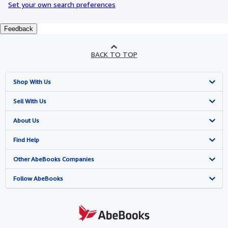
Set your own search preferences
Feedback
BACK TO TOP
Shop With Us
Advanced Search
Sell With Us
Browse Collections
Start Selling
About Us
My Account
Join Our Affiliate Programme
About AbeBooks
Find Help
My Orders
Book Buyback
Media
Help
Other AbeBooks Companies
View Basket
Refer a seller
Careers
Customer Service
AbeBooks.com
Follow AbeBooks
Privacy Policy
AbeBooks.de
Cookie Preferences
AbeBooks.fr