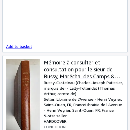
Add to basket
Mémoire à consulter et
consultation pour le sieur de
Bussy, Maréchal des Camps &
Armées du Roi, au sujet du
Bussy-Castelnau (Charles-Joseph Patissier,
marquis de)
-
Lally-Tollendal (Thomas
mémoire que le sieur de Lally,
Arthur, comte de)
lieutenant-général, vient de
Seller:
Librairie de l'Avenue - Henri Veyrier,
répandre dans le public, avec les
Saint-Ouen, FR, France
Librairie de l'Avenue
- Henri Veyrier
,
Saint-Ouen, FR, France
lettres que les sieurs de Bussy et
5-star seller
de Lallyse sont écrites dans
HARDCOVER
l'Inde pour servir de pièces
CONDITION