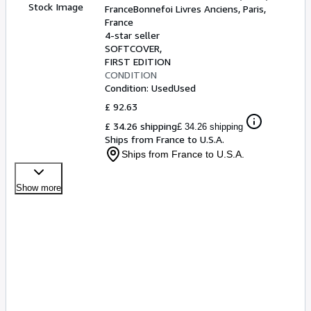
époque.
Stock Image
France
Bonnefoi Livres Anciens
,
Paris,
France
4-star seller
SOFTCOVER
FIRST EDITION
CONDITION
Condition: Used
Used
£ 92.63
£ 34.26 shipping
£ 34.26 shipping
Ships from France to U.S.A.
Ships from France to U.S.A.
Show more