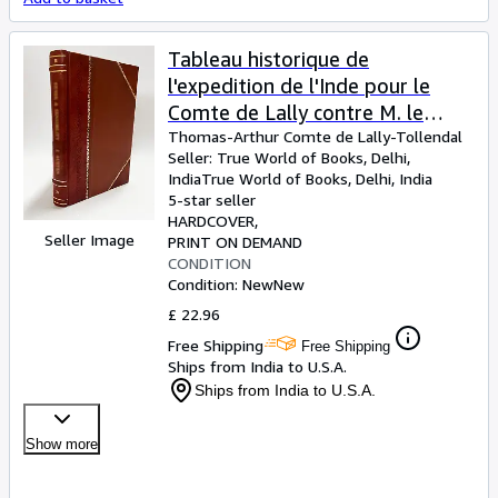
Tableau historique de
l'expedition de l'Inde pour le
Comte de Lally contre M. le
Procureur general 1766
Thomas-Arthur Comte de Lally-Tollendal
Seller:
True World of Books, Delhi,
[LeatherBound]
India
True World of Books
,
Delhi, India
5-star seller
HARDCOVER
Seller Image
PRINT ON DEMAND
CONDITION
Condition: New
New
£ 22.96
Free Shipping
Free Shipping
Ships from India to U.S.A.
Ships from India to U.S.A.
Show more