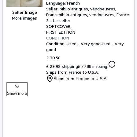
Language: French
Seller:
biblio antiques, vendoeuvres,
Seller Image
France
biblio antiques
,
vendoeuvres, France
More images
5-star seller
SOFTCOVER
FIRST EDITION
CONDITION
Condition: Used - Very good
Used - Very
good
£ 70.58
£ 29.98 shipping
£ 29.98 shipping
Ships from France to U.S.A.
Ships from France to U.S.A.
Show more