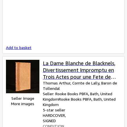
Add to basket
La Dame Blanche de Blacknels,
Divertissement Impromptu en
Trois Actes pour une Fete de
Famille donnee par Trois Enfants
Thomas Arthur, Comte de Lally, Baron de
Tollendal
a leur Mere
Seller:
Rooke Books PBFA, Bath, United
Seller Image
Kingdom
Rooke Books PBFA
,
Bath, United
More images
Kingdom
5-star seller
HARDCOVER
SIGNED
CONDITION