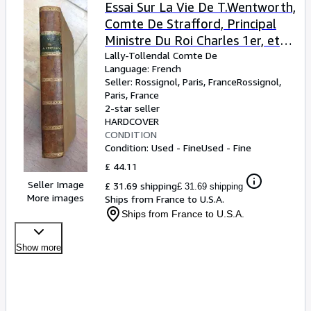
Browse Collections
Essai Sur La Vie De T.Wentworth,
Comte De Strafford, Principal
Rare Books
Ministre Du Roi Charles 1er, et
Art & Collectables
Sur L'histoire Générale
Lally-Tollendal Comte De
Language: French
d'Angleterre, d'Ecosse et
Textbooks
Seller:
Rossignol, Paris, France
Rossignol
,
d'Irlande à Cette Époque.
Paris, France
Sellers
2-star seller
HARDCOVER
Start Selling
CONDITION
Help
Condition: Used - Fine
Used - Fine
£ 44.11
CLOSE
Seller Image
£ 31.69 shipping
£ 31.69 shipping
More images
Ships from France to U.S.A.
Ships from France to U.S.A.
Show more