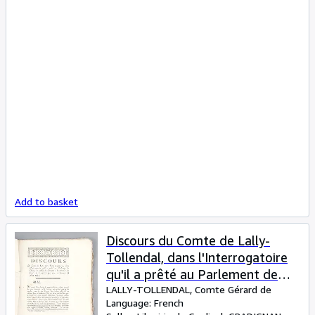
Add to basket
Discours du Comte de Lally-
Tollendal, dans l'Interrogatoire
qu'il a prêté au Parlement de
Dijon, en qualité de Curateur à la
LALLY-TOLLENDAL, Comte Gérard de
Language: French
Mémoire du Comte de Lally son