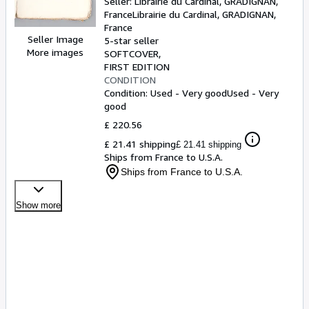
Seller:
Librairie du Cardinal, GRADIGNAN,
père, le Samedi 16 Août 1783
France
Librairie du Cardinal
,
GRADIGNAN,
France
Seller Image
5-star seller
More images
SOFTCOVER
FIRST EDITION
CONDITION
Condition: Used - Very good
Used - Very
good
£ 220.56
£ 21.41 shipping
£ 21.41 shipping
Ships from France to U.S.A.
Ships from France to U.S.A.
Show more