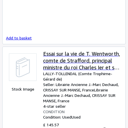
Add to basket
Essai sur la vie de T. Wentworth,
comte de Strafford, principal
ministre du roi Charles Ier et sur
l'histoire générale d'Angleterre,
LALLY-TOLLENDAL (Comte Trophime-
Gérard de)
d'Ecosse et d'Irlande à cette
Seller:
Librairie Ancienne J.-Marc Dechaud,
époque.
Stock Image
CRISSAY SUR MANSE, France
Librairie
Ancienne J.-Marc Dechaud
,
CRISSAY SUR
MANSE, France
4-star seller
CONDITION
Condition: Used
Used
£ 145.57