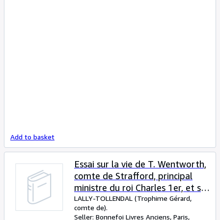
Add to basket
Essai sur la vie de T. Wentworth,
comte de Strafford, principal
ministre du roi Charles 1er, et sur
l'histoire générale d'Angleterre,
LALLY-TOLLENDAL (Trophime Gérard,
comte de).
d'Ecosse et d'Irlande à cette
Seller:
Bonnefoi Livres Anciens, Paris,