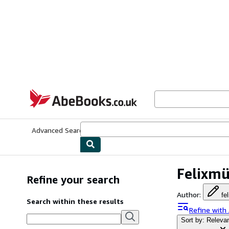
Skip to main content
AbeBooks.co.uk
Advanced Search
Browse Collections
Rare Books
Art & Collect
Felixmü
Refine your search
Author
:
fe
Search within these results
Refine with
Sort by: Releva