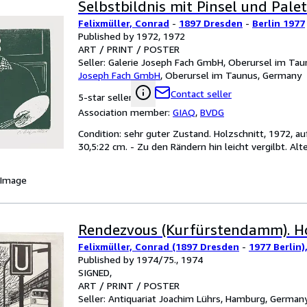
Selbstbildnis mit Pinsel und Palet
Felixmüller, Conrad
-
1897 Dresden
-
Berlin 1977
Published by 1972, 1972
ART / PRINT / POSTER
Seller:
Galerie Joseph Fach GmbH, Oberursel im Ta
Joseph Fach GmbH
,
Oberursel im Taunus, Germany
Contact seller
5-star seller
Association member:
GIAQ
,
BVDG
Condition: sehr guter Zustand. Holzschnitt, 1972, au
30,5:22 cm. - Zu den Rändern hin leicht vergilbt. Alte
 Image
Rendezvous (Kurfürstendamm). Ho
Felixmüller, Conrad (1897 Dresden
-
1977 Berlin)
Published by 1974/75., 1974
SIGNED
ART / PRINT / POSTER
Seller:
Antiquariat Joachim Lührs, Hamburg, German