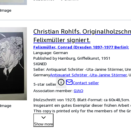
 Image
Christian Rohlfs. Originalholzschn
Felixmüller signiert.
Felixmüller, Conrad (Dresden 1897-1977 Berlin):
Language: German
Published by Hamburg, Griffelkunst, 1951
SIGNED
Seller:
Antiquariat Schröter -Uta-Janine Störmer, Un
Germany
Antiquariat Schröter -Uta-Janine Störmer
,
U
Contact seller
5-star seller
Association member:
GIAQ
(Holzschnitt von 1927). Blatt-Format: ca 60x48,5cm.
Insgesamt ein gutes Exemplar dieser frühen Arbeit d
 Image
This copy is printed only for the members of the Gr
fragen
…
Show more