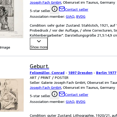
Joseph Fach GmbH
,
Oberursel im Taunus, Germany
Contact seller
5-star seller
Association member:
GIAQ
,
BVDG
Condition: sehr guter Zustand. Stahlstich, 1921, auf 
Probedruck / vor der Auflage, / ohne Correcturen, Sig
Kohlenbergarbeiter". Darstellungsgröße 21,5:14,9 cm,
 Image
Show more
Geburt.
Felixmüller, Conrad
-
1897 Dresden
-
Berlin 1977
ART / PRINT / POSTER
Seller:
Galerie Joseph Fach GmbH, Oberursel im Ta
Joseph Fach GmbH
,
Oberursel im Taunus, Germany
Contact seller
5-star seller
Association member:
GIAQ
,
BVDG
Condition: guter Zustand. Lithographie, 1920/21, au