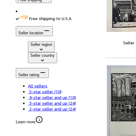
Free shipping to U.S.A.
Seller location
Seller
Seller region
Seller country
Seller rating
All sellers
5-star seller
(10)
4-star seller and up
(10)
3-star seller and up
(24)
2-star seller and up
(24)
Learn more