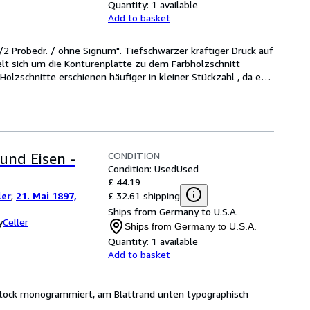
Quantity:
1 available
Add to basket
2/2 Probedr. / ohne Signum". Tiefschwarzer kräftiger Druck auf 
lt sich um die Konturenplatte zu dem Farbholzschnitt 
olzschnitte erschienen häufiger in kleiner Stückzahl , da e
…
CONDITION
und Eisen -
Condition: Used
Used
£ 44.19
£ 32.61 shipping
ler
;
21. Mai 1897,
Ships from Germany to U.S.A.
y
Celler
Ships from Germany to U.S.A.
Quantity:
1 available
Add to basket
 Stock monogrammiert, am Blattrand unten typographisch