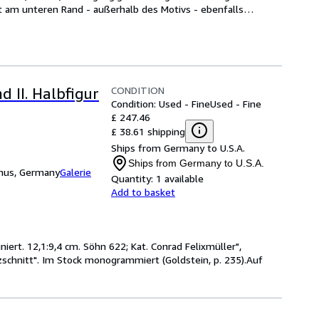
t am unteren Rand - außerhalb des Motivs - ebenfalls
…
CONDITION
d II. Halbfigur
Condition: Used - Fine
Used - Fine
£ 247.46
£ 38.61 shipping
Ships from Germany to U.S.A.
Ships from Germany to U.S.A.
unus, Germany
Galerie
Quantity:
1 available
Add to basket
niert. 12,1:9,4 cm. Söhn 622; Kat. Conrad Felixmüller",
zschnitt". Im Stock monogrammiert (Goldstein, p. 235).Auf