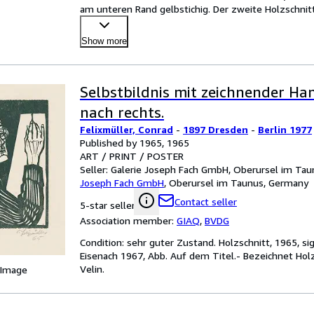
am unteren Rand gelbstichig. Der zweite Holzschnit
Show more
Selbstbildnis mit zeichnender Han
nach rechts.
Felixmüller, Conrad
-
1897 Dresden
-
Berlin 1977
Published by 1965, 1965
ART / PRINT / POSTER
Seller:
Galerie Joseph Fach GmbH, Oberursel im Ta
Joseph Fach GmbH
,
Oberursel im Taunus, Germany
Contact seller
5-star seller
Association member:
GIAQ
,
BVDG
Condition: sehr guter Zustand. Holzschnitt, 1965, sig
Eisenach 1967, Abb. Auf dem Titel.- Bezeichnet Hol
Velin.
 Image