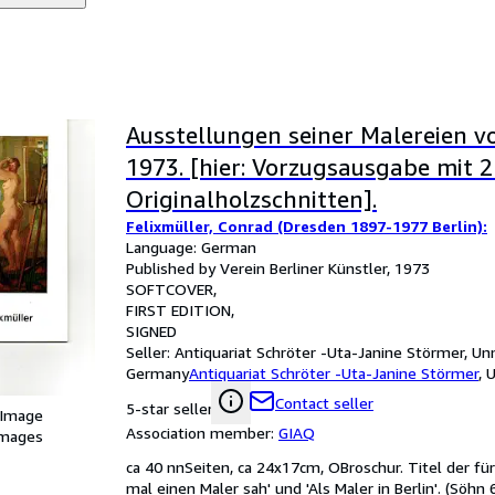
Ausstellungen seiner Malereien v
1973. [hier: Vorzugsausgabe mit 2
Originalholzschnitten].
Felixmüller, Conrad (Dresden 1897-1977 Berlin):
Language: German
Published by Verein Berliner Künstler, 1973
SOFTCOVER
FIRST EDITION
SIGNED
Seller:
Antiquariat Schröter -Uta-Janine Störmer, Un
Germany
Antiquariat Schröter -Uta-Janine Störmer
,
U
Contact seller
5-star seller
 Image
Association member:
GIAQ
images
ca 40 nnSeiten, ca 24x17cm, OBroschur. Titel der für
mal einen Maler sah' und 'Als Maler in Berlin'. (Söhn