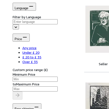
Language
Filter by Language
Price
Any price
Under £ 20
£ 20 to £ 35
Over £ 35
Seller
Custom price range
(
£
)
Minimum Price
to
Maximum Price
Free shipping