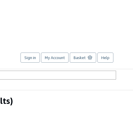
Sign in
My Account
Basket
Help
lts)