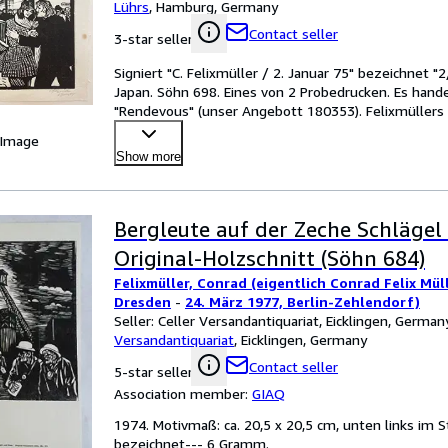
Lührs
,
Hamburg, Germany
Contact seller
3-star seller
Signiert "C. Felixmüller / 2. Januar 75" bezeichnet "
Japan. Söhn 698. Eines von 2 Probedrucken. Es hande
"Rendevous" (unser Angebott 180353). Felixmüllers H
 Image
Show more
Bergleute auf der Zeche Schlägel 
Original-Holzschnitt (Söhn 684)
Felixmüller, Conrad (eigentlich Conrad Felix Mül
Dresden
-
24. März 1977, Berlin-Zehlendorf)
Seller:
Celler Versandantiquariat, Eicklingen, German
Versandantiquariat
,
Eicklingen, Germany
Contact seller
5-star seller
Association member:
GIAQ
1974. Motivmaß: ca. 20,5 x 20,5 cm, unten links im
bezeichnet--- 6 Gramm.