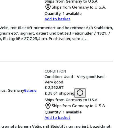
Ships from Germany to U.S.A.
Ships from Germany to U.S.A.
Quantity:
1 available
Add to basket
Velin, mit Bleistift nummeriert und bezeichnet 6/8 Stahlstich, 
num etc", signiert, datiert und betitelt Felixmüller / 1921. / 
 Blattgröße 27,7:23,4 cm. Prachtvoller, sehr a
…
CONDITION
Condition: Used - Very good
Used -
Very good
£ 2,562.97
unus, Germany
Galerie
£ 38.61 shipping
Ships from Germany to U.S.A.
Ships from Germany to U.S.A.
Quantity:
1 available
Add to basket
f cremefarbenem Velin, mit Bleistift nummeriert, bezeichnet, 