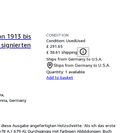
CONDITION
on 1913 bis
Condition: Used
Used
 signierten
£ 291.65
£ 38.61 shipping
Ships from Germany to U.S.A.
Ships from Germany to U.S.A.
Quantity:
1 available
Add to basket
na,
nna, Germany
 diese Ausgabe angefertigten Holzschnitte: 'Als ich das erste 
 678 A./ 679 A). Durchgängig mit farbigen Abbildungen. Buch 