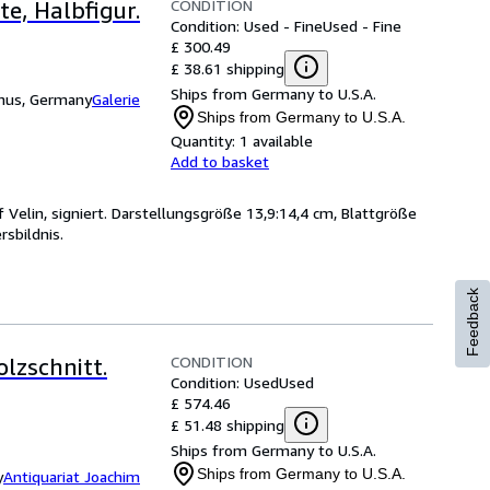
CONDITION
te, Halbfigur.
Condition: Used - Fine
Used - Fine
£ 300.49
£ 38.61 shipping
Ships from Germany to U.S.A.
unus, Germany
Galerie
Ships from Germany to U.S.A.
Quantity:
1 available
Add to basket
f Velin, signiert. Darstellungsgröße 13,9:14,4 cm, Blattgröße
rsbildnis.
Feedback
CONDITION
lzschnitt.
Condition: Used
Used
,
£ 574.46
£ 51.48 shipping
Ships from Germany to U.S.A.
Ships from Germany to U.S.A.
y
Antiquariat Joachim