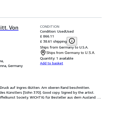
CONDITION
itt. Von
Condition: Used
Used
£ 866.11
£ 38.61 shipping
Ships from Germany to U.S.A.
Ships from Germany to U.S.A.
Quantity:
1 available
na,
Add to basket
nna, Germany
 Druck auf Ingres-Bütten. Am oberen Rand beschnitten. 
es Künstlers [Söhn 370]. Good copy. Signed by the artist. 
iffelkunst Society. WICHTIG für Besteller aus dem Ausland: 