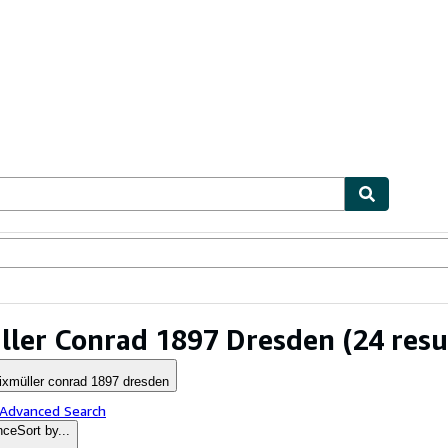
ables
Textbooks
Sellers
Start Selling
ller Conrad 1897 Dresden
(24 resu
lixmüller conrad 1897 dresden
 Advanced Search
nce
Sort by...