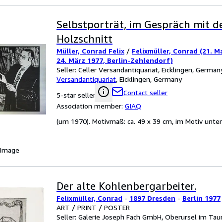
Selbstporträt, im Gespräch mit 
Holzschnitt
Müller, Conrad Felix
/
Felixmüller, Conrad (21. M
24. März 1977, Berlin-Zehlendorf)
Seller:
Celler Versandantiquariat, Eicklingen, German
Versandantiquariat
,
Eicklingen, Germany
Contact seller
5-star seller
Association member:
GIAQ
(um 1970). Motivmaß: ca. 49 x 39 cm, im Motiv unt
 Image
Der alte Kohlenbergarbeiter.
Felixmüller, Conrad
-
1897 Dresden
-
Berlin 1977
ART / PRINT / POSTER
Seller:
Galerie Joseph Fach GmbH, Oberursel im Ta