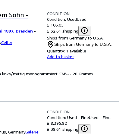
CONDITION
dem Sohn -
Condition: Used
Used
£ 106.05
£ 32.61 shipping
ai 1897, Dresden
-
Ships from Germany to U.S.A.
y
Celler
Ships from Germany to U.S.A.
Quantity:
1 available
Add to basket
en links/mittig monogrammiert 'FM'--- 28 Gramm.
CONDITION
Condition: Used - Fine
Used - Fine
£ 8,395.92
£ 38.61 shipping
unus, Germany
Galerie