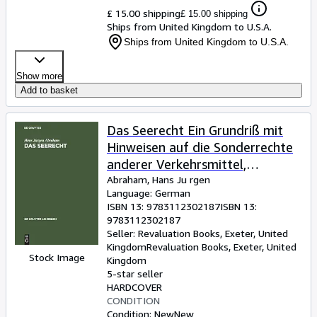
£ 15.00 shipping
£ 15.00 shipping
Ships from United Kingdom to U.S.A.
Ships from United Kingdom to U.S.A.
Show more
Add to basket
Das Seerecht Ein Grundriß mit
Hinweisen auf die Sonderrechte
anderer Verkehrsmittel,
vornehmlich das
Abraham, Hans Ju rgen
Language: German
Binnenschiffahrts und Luftrecht
ISBN 13:
9783112302187
ISBN 13:
9783112302187
Seller:
Revaluation Books, Exeter, United
Kingdom
Revaluation Books
,
Exeter, United
Stock Image
Kingdom
5-star seller
HARDCOVER
CONDITION
Condition: New
New