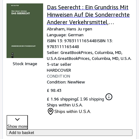
Das Seerecht : Ein Grundriss Mit
Hinweisen Auf Die Sonderrechte
Anderer Verkehrsmittel,
Vornehmlich Das
Abraham, Hans Ju rgen
Language: German
Binnenschiffahrts- Und Luftrecht
ISBN 13:
9783111165448
ISBN 13:
-Language: german
9783111165448
Seller:
GreatBookPrices, Columbia, MD,
U.S.A.
GreatBookPrices
,
Columbia, MD, U.S.A.
Stock Image
5-star seller
HARDCOVER
CONDITION
Condition: New
New
£ 98.43
£ 1.96 shipping
£ 1.96 shipping
Ships within U.S.A.
Ships within U.S.A.
Show more
Add to basket