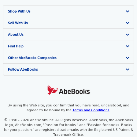
Shop With Us
Advanced Search
Sell With Us
Browse Collections
Start Selling
About Us
My Account
Join Our Affiliate Programme
About AbeBooks
Find Help
My Orders
Book Buyback
Media
Help
Other AbeBooks Companies
View Basket
Refer a seller
Careers
Customer Service
AbeBooks.com
Follow AbeBooks
Privacy Policy
AbeBooks.de
Cookie Preferences
AbeBooks.fr
Cookies Notice
AbeBooks.it
By using the Web site, you confirm that you have read, understood, and
agreed to be bound by the
Terms and Conditions
.
Accessibility
AbeBooks Aus/NZ
© 1996 - 2026 AbeBooks Inc. All Rights Reserved. AbeBooks, the AbeBooks
logo, AbeBooks.com, "Passion for books." and "Passion for books. Books
AbeBooks.ca
for your passion." are registered trademarks with the Registered US Patent &
Trademark Office.