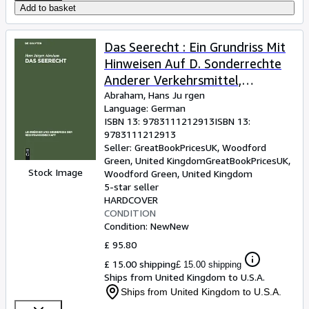
Add to basket
Das Seerecht : Ein Grundriss Mit
Hinweisen Auf D. Sonderrechte
Anderer Verkehrsmittel,
Vornehmlich D.
Abraham, Hans Ju rgen
Language: German
Binnenschiffahrts- U. Luftrecht -
ISBN 13:
9783111212913
ISBN 13:
Language: german
9783111212913
Seller:
GreatBookPricesUK, Woodford
Green, United Kingdom
GreatBookPricesUK
,
Stock Image
Woodford Green, United Kingdom
5-star seller
HARDCOVER
CONDITION
Condition: New
New
£ 95.80
£ 15.00 shipping
£ 15.00 shipping
Ships from United Kingdom to U.S.A.
Ships from United Kingdom to U.S.A.