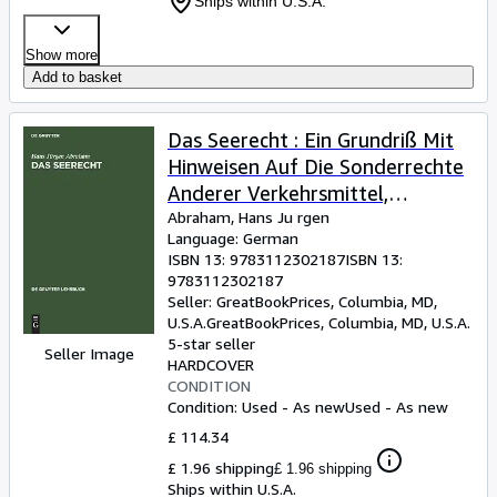
Ships within U.S.A.
Show more
Add to basket
Das Seerecht : Ein Grundriß Mit
Hinweisen Auf Die Sonderrechte
Anderer Verkehrsmittel,
Vornehmlich Das
Abraham, Hans Ju rgen
Language: German
Binnenschiffahrts- Und Luftrecht
ISBN 13:
9783112302187
ISBN 13:
-Language: german
9783112302187
Seller:
GreatBookPrices, Columbia, MD,
U.S.A.
GreatBookPrices
,
Columbia, MD, U.S.A.
5-star seller
Seller Image
HARDCOVER
CONDITION
Condition: Used - As new
Used - As new
£ 114.34
£ 1.96 shipping
£ 1.96 shipping
Ships within U.S.A.