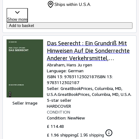
Ships within U.S.A.
Show more
Add to basket
Das Seerecht : Ein Grundriß Mit
Hinweisen Auf Die Sonderrechte
Anderer Verkehrsmittel,
Vornehmlich Das
Abraham, Hans Ju rgen
Language: German
Binnenschiffahrts- Und Luftrecht
ISBN 13:
9783112302187
ISBN 13:
-Language: german
9783112302187
Seller:
GreatBookPrices, Columbia, MD,
U.S.A.
GreatBookPrices
,
Columbia, MD, U.S.A.
5-star seller
Seller Image
HARDCOVER
CONDITION
Condition: New
New
£ 114.48
£ 1.96 shipping
£ 1.96 shipping