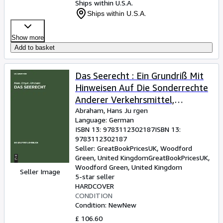
Ships within U.S.A.
Ships within U.S.A.
Show more
Add to basket
Das Seerecht : Ein Grundriß Mit
Hinweisen Auf Die Sonderrechte
Anderer Verkehrsmittel,
Vornehmlich Das
Abraham, Hans Ju rgen
Language: German
Binnenschiffahrts- Und Luftrecht
ISBN 13:
9783112302187
ISBN 13:
-Language: german
9783112302187
Seller:
GreatBookPricesUK, Woodford
Green, United Kingdom
GreatBookPricesUK
,
Woodford Green, United Kingdom
Seller Image
5-star seller
HARDCOVER
CONDITION
Condition: New
New
£ 106.60