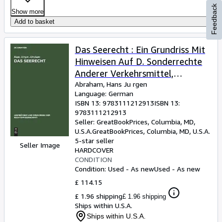
Feedback
Show more
Add to basket
Das Seerecht : Ein Grundriss Mit
Hinweisen Auf D. Sonderrechte
Anderer Verkehrsmittel,
Vornehmlich D.
Abraham, Hans Ju rgen
Language: German
Binnenschiffahrts- U. Luftrecht -
ISBN 13:
9783111212913
ISBN 13:
Language: german
9783111212913
Seller:
GreatBookPrices, Columbia, MD,
U.S.A.
GreatBookPrices
,
Columbia, MD, U.S.A.
5-star seller
Seller Image
HARDCOVER
CONDITION
Condition: Used - As new
Used - As new
£ 114.15
£ 1.96 shipping
£ 1.96 shipping
Ships within U.S.A.
Ships within U.S.A.