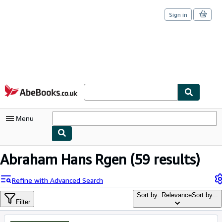
Sign in
Skip to main content
AbeBooks.co.uk
Menu
My Account
Abraham Hans Rgen
(59 results)
My Purchases
Refine with Advanced Search
Sign Off
Sort by: Relevance
Sort by...
Filter
Advanced Search