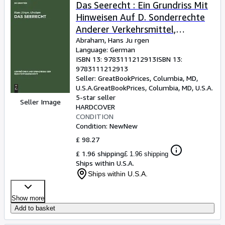
Browse Collections
Das Seerecht : Ein Grundriss Mit
Hinweisen Auf D. Sonderrechte
Rare Books
Anderer Verkehrsmittel,
Art & Collectables
Vornehmlich D.
Abraham, Hans Ju rgen
Language: German
Binnenschiffahrts- U. Luftrecht -
Textbooks
ISBN 13:
9783111212913
ISBN 13:
Language: german
9783111212913
Sellers
Seller:
GreatBookPrices, Columbia, MD,
U.S.A.
GreatBookPrices
,
Columbia, MD, U.S.A.
Start Selling
5-star seller
Seller Image
Help
HARDCOVER
CONDITION
CLOSE
Condition: New
New
£ 98.27
£ 1.96 shipping
£ 1.96 shipping
Ships within U.S.A.
Ships within U.S.A.
Show more
Add to basket