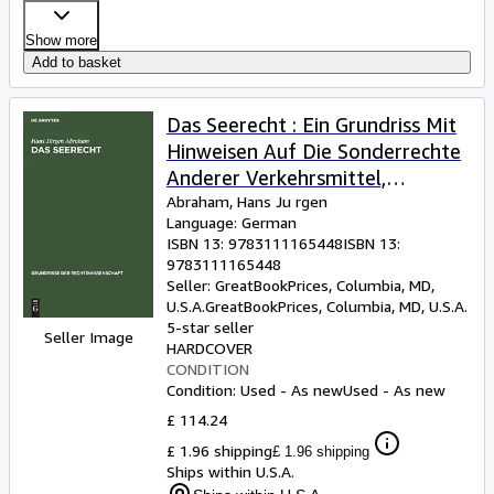
Show more
Add to basket
Das Seerecht : Ein Grundriss Mit
Hinweisen Auf Die Sonderrechte
Anderer Verkehrsmittel,
Vornehmlich Das
Abraham, Hans Ju rgen
Language: German
Binnenschiffahrts- Und Luftrecht
ISBN 13:
9783111165448
ISBN 13:
-Language: german
9783111165448
Seller:
GreatBookPrices, Columbia, MD,
U.S.A.
GreatBookPrices
,
Columbia, MD, U.S.A.
5-star seller
Seller Image
HARDCOVER
CONDITION
Condition: Used - As new
Used - As new
£ 114.24
£ 1.96 shipping
£ 1.96 shipping
Ships within U.S.A.