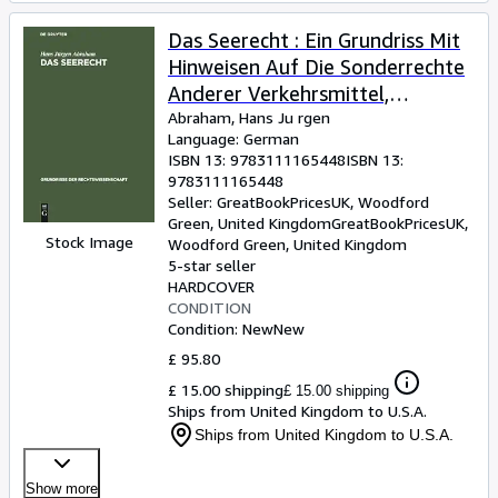
Das Seerecht : Ein Grundriss Mit
Hinweisen Auf Die Sonderrechte
Anderer Verkehrsmittel,
Vornehmlich Das
Abraham, Hans Ju rgen
Language: German
Binnenschiffahrts- Und Luftrecht
ISBN 13:
9783111165448
ISBN 13:
-Language: german
9783111165448
Seller:
GreatBookPricesUK, Woodford
Green, United Kingdom
GreatBookPricesUK
,
Stock Image
Woodford Green, United Kingdom
5-star seller
HARDCOVER
CONDITION
Condition: New
New
£ 95.80
£ 15.00 shipping
£ 15.00 shipping
Ships from United Kingdom to U.S.A.
Ships from United Kingdom to U.S.A.
Show more