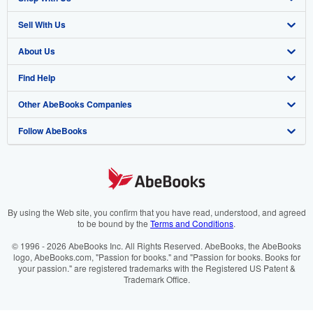
Sell With Us
Advanced Search
About Us
Browse Collections
Start Selling
Find Help
My Account
Join Our Affiliate Programme
About AbeBooks
Other AbeBooks Companies
My Orders
Book Buyback
Media
Help
Follow AbeBooks
View Basket
Refer a seller
Careers
Customer Service
AbeBooks.com
Privacy Policy
AbeBooks.de
Cookie Preferences
AbeBooks.fr
Cookies Notice
AbeBooks.it
By using the Web site, you confirm that you have read, understood, and agreed
to be bound by the
Terms and Conditions
.
Accessibility
AbeBooks Aus/NZ
© 1996 - 2026 AbeBooks Inc. All Rights Reserved. AbeBooks, the AbeBooks
logo, AbeBooks.com, "Passion for books." and "Passion for books. Books for
AbeBooks.ca
your passion." are registered trademarks with the Registered US Patent &
Trademark Office.
IberLibro.com