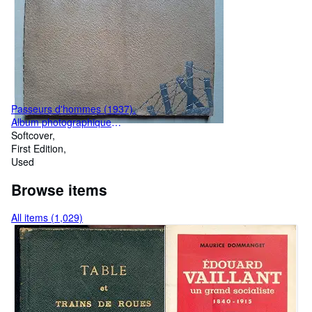
Passeurs d'hommes (1937).
Album photographique
promotionnel du film de Rene
Softcover
Jayet. Cine Selection / Sobel
First Edition
Film
Used
Browse items
All items (1,029)