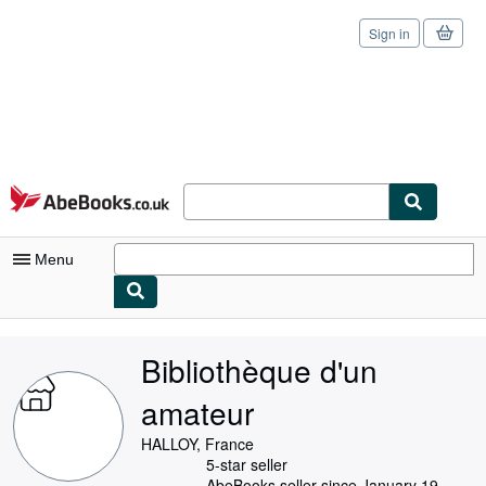
Sign in
Skip to main content
AbeBooks.co.uk
Menu
My Account
Bibliothèque d'un
My Purchases
amateur
Sign Off
HALLOY, France
Advanced Search
5-star seller
AbeBooks seller since January 19,