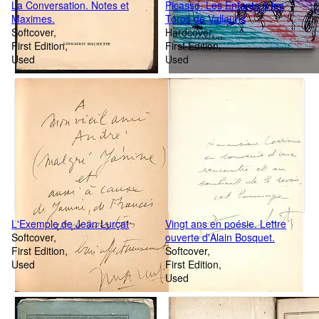
La Conversation. Notes et
Picasso. Les Enfants & les
Maximes.
Toros de Vallauris
Softcover
Hardcover
First Edition
First Edition
Used
Used
L'Exemple de Jean Lurçat
Vingt ans en poésie. Lettre
Softcover
ouverte d'Alain Bosquet.
First Edition
Softcover
Used
First Edition
Used