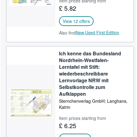
Item prices starting from
£ 5.82
View 12 offers
New,
Used,
First Edition
Also find
Ich kenne das Bundesland
Nordrhein-Westfalen-
Lerntafel mit Stift:
wiederbeschreibbare
Lernvorlage NRW mit
Selbstkontrolle zum
Aufklappen
Sternchenverlag GmbH; Langhans,
Katrin
Item prices starting from
£ 6.25