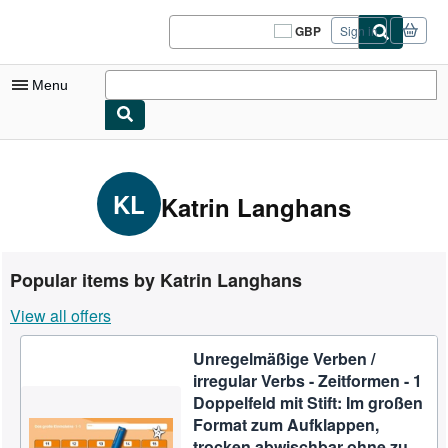
Skip to main content
AbeBooks.co.uk
GBP
Sign in
Site
shopping
preferences
Menu
My Account
My Purchases
KL
Katrin Langhans
Sign Off
Advanced Search
Popular items by Katrin Langhans
Browse Collections
View all offers
Rare Books
Unregelmäßige Verben /
Art & Collectables
irregular Verbs - Zeitformen - 1
Textbooks
Doppelfeld mit Stift: Im großen
Format zum Aufklappen,
Sellers
trocken abwischbar ohne zu