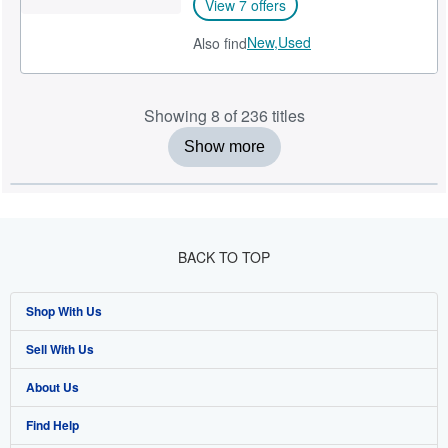
View 7 offers
New,
Used
Also find
Showing 8 of 236 titles
Show more
BACK TO TOP
Shop With Us
Sell With Us
Advanced Search
About Us
Browse Collections
Start Selling
Find Help
My Account
Join Our Affiliate Programme
About AbeBooks