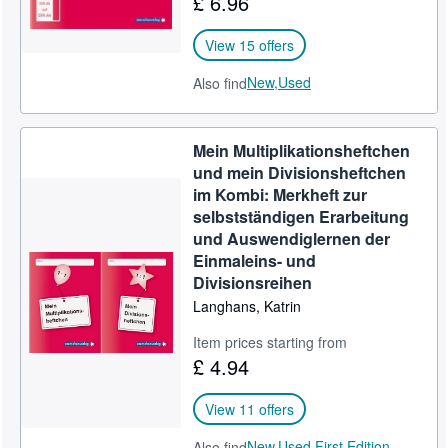
£ 6.96
View 15 offers
New,
Used
Also find
Mein Multiplikationsheftchen
und mein Divisionsheftchen
im Kombi: Merkheft zur
selbstständigen Erarbeitung
und Auswendiglernen der
Einmaleins- und
Divisionsreihen
Langhans, Katrin
Item prices starting from
£ 4.94
View 11 offers
New,
Used,
First Edition
Also find