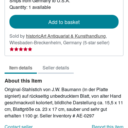
Ships from Germany to U.S.A.
more
about
Quantity: 1 available
shipping
rates
Add to basket
Sold by
historicArt Antiquariat & Kunsthandlung
,
Seller
Wiesbaden-Breckenheim, Germany
(5-star seller)
rating
5
out
Item details
Seller details
of
5
About this Item
stars
Original-Stahlstich von J.W. Baumann (in der Platte
signiert) auf rückseitig unbedrucktem Blatt, von alter Hand
geschmackvoll koloriert, bildliche Darstellung ca. 15,5 x 11
cm, Blattgröße ca. 23 x 17 cm, sauber und sehr gut
erhalten 1100 gr.
Seller Inventory # AE-0297
Contact seller
Report this item