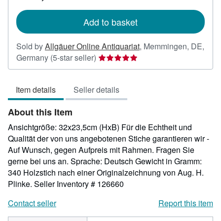
rates
Add to basket
Sold by
Allgäuer Online Antiquariat
,
Memmingen, DE,
Seller
Germany
(5-star seller)
rating
5
Item details
Seller details
out
of
About this Item
5
stars
Ansichtgröße: 32x23,5cm (HxB) Für die Echtheit und
Qualität der von uns angebotenen Stiche garantieren wir -
Auf Wunsch, gegen Aufpreis mit Rahmen. Fragen Sie
gerne bei uns an. Sprache: Deutsch Gewicht in Gramm:
340 Holzstich nach einer Originalzeichnung von Aug. H.
Plinke.
Seller Inventory # 126660
Contact seller
Report this item