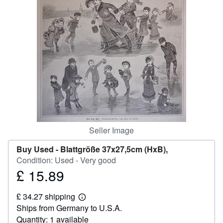
Help
CLOSE
Seller Image
Buy Used -
Blattgröße 37x27,5cm (HxB),
Condition: Used - Very good
£ 15.89
Price
£
£ 34.27 shipping
15.89
Learn
Ships from Germany to U.S.A.
more
about
Quantity: 1 available
shipping