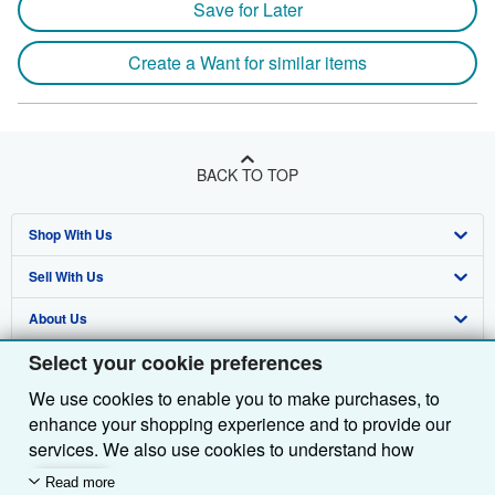
Save for Later
Create a Want for similar items
BACK TO TOP
Shop With Us
Sell With Us
Advanced Search
About Us
Browse Collections
Start Selling
Select your cookie preferences
Find Help
My Account
Join Our Affiliate Programme
About AbeBooks
We use cookies to enable you to make purchases, to
Other AbeBooks Companies
My Orders
Book Buyback
Media
Help
enhance your shopping experience and to provide our
Follow AbeBooks
View Basket
Refer a seller
Careers
Customer Service
AbeBooks.com
services. We also use cookies to understand how
customers use our services (for example, by measuring
Read more
Privacy Policy
AbeBooks.de