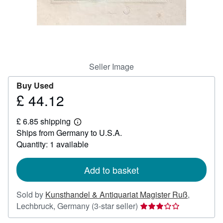
Help
CLOSE
Seller Image
Buy Used
£ 44.12
Price
£
£ 6.85 shipping
44.12
Learn
Ships from Germany to U.S.A.
more
about
Quantity: 1 available
shipping
rates
Add to basket
Sold by
Kunsthandel & Antiquariat Magister Ruß
,
Seller
Lechbruck, Germany
(3-star seller)
rating