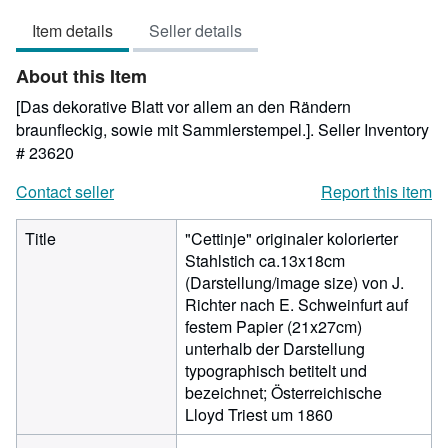
3
Item details
Seller details
out
of
About this Item
5
stars
[Das dekorative Blatt vor allem an den Rändern
braunfleckig, sowie mit Sammlerstempel.].
Seller Inventory
# 23620
Contact seller
Report this item
Title
"Cettinje" originaler kolorierter
Stahlstich ca.13x18cm
(Darstellung/image size) von J.
Richter nach E. Schweinfurt auf
festem Papier (21x27cm)
unterhalb der Darstellung
typographisch betitelt und
bezeichnet; Österreichische
Lloyd Triest um 1860