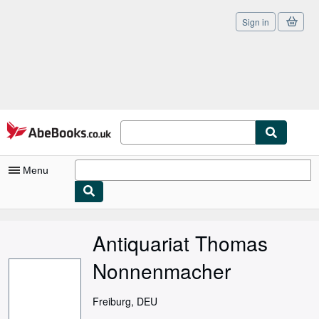
Sign in
Skip to main content
AbeBooks.co.uk
Menu
My Account
Antiquariat Thomas
My Purchases
Nonnenmacher
Sign Off
Advanced Search
Freiburg, DEU