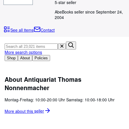
Browse Collections
5-star seller
Rare Books
AbeBooks seller since September 24,
2004
Art & Collectables
See all items
Contact
Textbooks
Sellers
Start Selling
More search options
Shop
About
Policies
Help
CLOSE
About Antiquariat Thomas
Nonnenmacher
Montag-Freitag: 10:00-20:00 Uhr Samstag: 10:00-18:00 Uhr
More about this
seller