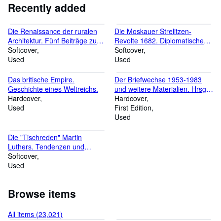
Recently added
Die Renaissance der ruralen
Die Moskauer Strelitzen-
Architektur. Fünf Beiträge zu
Revolte 1682. Diplomatische
traditionellen vernakularen
Softcover
Spionage, Nachrichtenverkehr
Softcover
Hausformen im östlichen
Used
und Narrativentransfer
Used
Europa.
zwischen Russland und
Europa.
Das britische Empire.
Der Briefwechse 1953-1983
Geschichte eines Weltreichs.
und weitere Materialien. Hrsg.
Hardcover
von Jan Eike Dunkhase.
Hardcover
Used
First Edition
Used
Die "Tischreden" Martin
Luthers. Tendenzen und
Perspektiven der Forschung.
Softcover
Used
Browse items
All items (23,021)