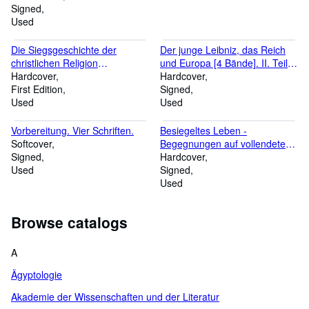
Signed
Used
Die Siegsgeschichte der
Der junge Leibniz, das Reich
christlichen Religion
und Europa [4 Bände]. II. Teil:
(Siegesgeschichte). In einer
Hardcover
Paris. Band 1: Europäische
Hardcover
gemeinnüzigen Erklärung der
First Edition
Politik. / Band 2:
Signed
Offenbarung Johannis.
Used
Abendländische Kultur. / Band
Used
3: Anmerkungen. / Band 4:
Exkurse, Ergänzungen und
Vorbereitung. Vier Schriften.
Besiegeltes Leben -
Anlagen.
Softcover
Begegnungen auf vollendeten
Signed
Wegen. Gerhart Hauptmann,
Hardcover
Used
Ulrich von Hassell, Albrecht
Signed
Haushofer. Drei
Used
Erinnerungsblätter.
Browse catalogs
A
Ägyptologie
Akademie der Wissenschaften und der Literatur