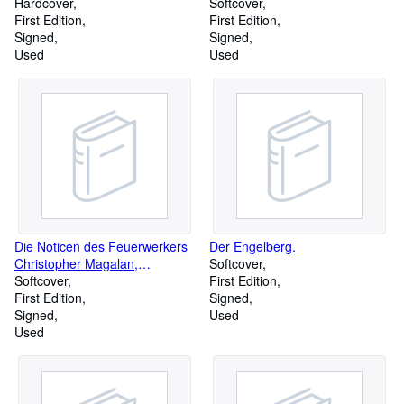
Lungentuberkulösen. Ein
Hardcover
Inaugural-Dissertation der
Softcover
Beitrag zur psychologischen
First Edition
hohen philosophischen
First Edition
Forschung.
Signed
Fakultät der Universität Jena
Signed
Used
zur Erlangung der
Used
Doktorwürde.
Die Noticen des Feuerwerkers
Der Engelberg.
Christopher Magalan,
Softcover
einschließlich zahlreicher
Softcover
First Edition
Lebenszeugnisse aus Briefen,
First Edition
Signed
Tagebüchern und
Signed
Used
Dokumenten.
Used