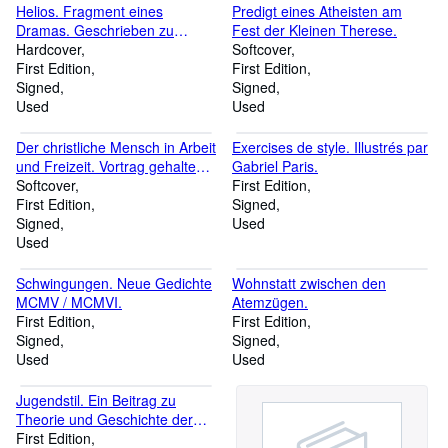
Helios. Fragment eines
Predigt eines Atheisten am
Dramas. Geschrieben zu
Fest der Kleinen Therese.
Anfang des Jahres 1896.
Hardcover
Softcover
First Edition
First Edition
Signed
Signed
Used
Used
Der christliche Mensch in Arbeit
Exercises de style. Illustrés par
und Freizeit. Vortrag gehalten
Gabriel Paris.
in Paderborn bei der
Softcover
First Edition
Jahrestagung 1957 der
First Edition
Signed
Arbeitsgemeinschaft der
Signed
Used
Katholischen Deutschen
Used
Frauen.
Schwingungen. Neue Gedichte
Wohnstatt zwischen den
MCMV / MCMVI.
Atemzügen.
First Edition
First Edition
Signed
Signed
Used
Used
Jugendstil. Ein Beitrag zu
Theorie und Geschichte der
Flächenkunst.
First Edition