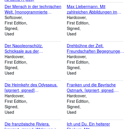
Der Mensch in der technischen
Max Liebermann. Mit
Welt. [monogrammierte
zahlreichen Abbildungen im
Widmung auf Deckblatt an
Softcover
Text und zwei signierten
Hardcover
Ernst Zinn]. Festvortrag
First Edition
Originalradierungen. [signiert,
First Edition
anläßlich des 30.
Signed
signed].
Signed
Fortbildungskurses für Ärzte in
Used
Used
Regensburg vom 23. Mai 1963.
Der Napoleonschütz.
Drehbühne der Zeit.
Schicksale aus der
Freundschaften Begegnungen
Franzosenzeit in Regensburg.
Hardcover
Schicksale. [signiert, signed,
Hardcover
[signiert, signed, mehrzeilige
First Edition
Widmung an Norbert
First Edition
Widmung] Illustrationen:
Signed
Windfelder].
Signed
Charlotte Stenzel mit
Used
Used
zeitgenössischen Stichen.
Die Heimkehr des Odysseus.
Franken und die Bayrische
[signiert, signed]
Ostmark. [signiert, signed,
Novellenzyklus.
Hardcover
Widmung]. Mit 85 Aufnahmen.
Hardcover
First Edition
First Edition
Signed
Signed
Used
Used
Die französische Riviera.
Ich und Du. Ein heiterer