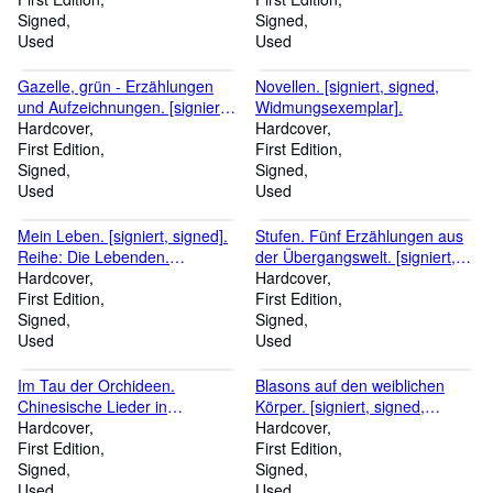
Signed
Signed
Used
Used
Gazelle, grün - Erzählungen
Novellen. [signiert, signed,
und Aufzeichnungen. [signiert,
Widmungsexemplar].
signed]. Prosa Viva.
Hardcover
Hardcover
First Edition
First Edition
Signed
Signed
Used
Used
Mein Leben. [signiert, signed].
Stufen. Fünf Erzählungen aus
Reihe: Die Lebenden.
der Übergangswelt. [signiert,
Herausgegeben von Hellmuth
Hardcover
signed]. Ost und West
Hardcover
Langenhuber.
First Edition
Buchreihe Band 10.
First Edition
Signed
Herausgegeben von Alfred
Signed
Used
Kantorowicz und Maximilian
Used
Scheer.
Im Tau der Orchideen.
Blasons auf den weiblichen
Chinesische Lieder in
Körper. [signiert, signed,
deutschen Strophen. [Widmung
Hardcover
Widmung an Hans Joachim
Hardcover
mit Monogramm signiert,
First Edition
Sell]. Von Gilles d'Aurigny,
First Edition
signed].
Signed
Eustorg de Beaulieu, Victor
Signed
Used
Brodeau, Lancelot Carle,
Used