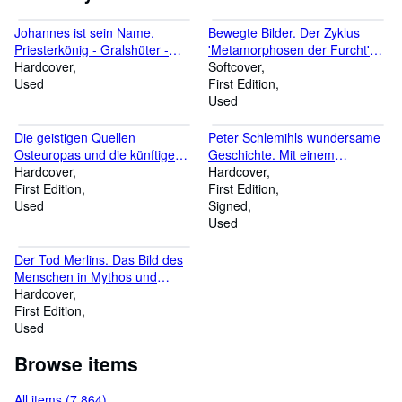
Johannes ist sein Name.
Bewegte Bilder. Der Zyklus
Priesterkönig - Gralshüter -
'Metamorphosen der Furcht'
Traumgestalt. Die Graue Reihe
Hardcover
von Jan Sutten. Entwurf zu
Softcover
12: Schriften zur
Used
einer Licht-Spiel-Kunst nach
First Edition
Neuorientierung in dieser Welt.
einer Idee von Rudolf Steiner.
Used
Die geistigen Quellen
Peter Schlemihls wundersame
Osteuropas und die künftigen
Geschichte. Mit einem
Mysterien des Heiligen Gral.
Hardcover
malerischen Zyklus von Ullrich
Hardcover
Aus dem Russischen.
First Edition
Wannhoff und einem Vorwort
First Edition
Used
von Horst-Jürgen Gerigk.
Signed
[Vorzugsausgabe].
Used
Der Tod Merlins. Das Bild des
Menschen in Mythos und
Alchemie mit den
Hardcover
Lebenserinnerungen und einer
First Edition
Bibliographie. Herausgegeben
Used
von Thomas Meyer.
Browse items
All items (7,864)