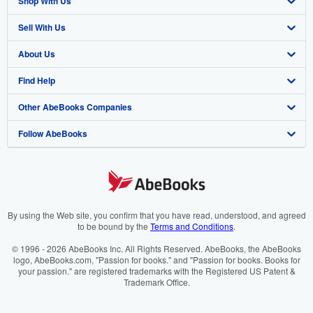
Shop With Us
Sell With Us
Advanced Search
About Us
Browse Collections
Start Selling
Find Help
My Account
Join Our Affiliate Programme
About AbeBooks
Other AbeBooks Companies
My Orders
Book Buyback
Media
Help
Follow AbeBooks
View Basket
Refer a seller
Careers
Customer Service
AbeBooks.com
Privacy Policy
AbeBooks.de
Cookie Preferences
AbeBooks.fr
Cookies Notice
AbeBooks.it
By using the Web site, you confirm that you have read, understood, and agreed
to be bound by the
Terms and Conditions
.
Accessibility
AbeBooks Aus/NZ
© 1996 - 2026 AbeBooks Inc. All Rights Reserved. AbeBooks, the AbeBooks
logo, AbeBooks.com, "Passion for books." and "Passion for books. Books for
AbeBooks.ca
your passion." are registered trademarks with the Registered US Patent &
Trademark Office.
IberLibro.com