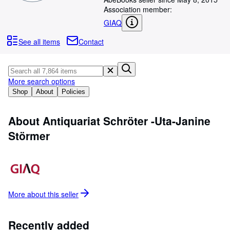
Browse Collections
Association member:
Rare Books
GIAQ
Art & Collectables
See all items
Contact
Textbooks
Sellers
More search options
Start Selling
Shop
About
Policies
Help
About Antiquariat Schröter -Uta-Janine
CLOSE
Störmer
More about this
seller
Recently added