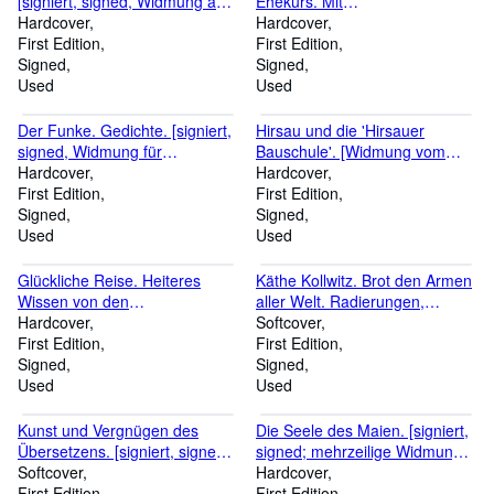
[signiert, signed, Widmung an
Ehekurs. Mit
Alfons Ott]. Reihe: Das kleine
Hardcover
Federzeichnungen von W.M.
Hardcover
Kunstbuch.
First Edition
Busch. [signiert, signed von
First Edition
Signed
Niemer].
Signed
Used
Used
Der Funke. Gedichte. [signiert,
Hirsau und die 'Hirsauer
signed, Widmung für
Bauschule'. [Widmung vom
Schönwiese].
Hardcover
Verleger Hugo Schnell].
Hardcover
First Edition
First Edition
Signed
Signed
Used
Used
Glückliche Reise. Heiteres
Käthe Kollwitz. Brot den Armen
Wissen von den
aller Welt. Radierungen,
Reisegenüssen. [signiert,
Hardcover
Lithographien, Zeichnungen
Softcover
signed, Widmung an Siegfried
First Edition
und Bronzen von Käthe Kollwitz
First Edition
Freiberg].
Signed
aus der Sammlung Helmut
Signed
Used
Goedeckemeyer.[mit
Used
Autograph des Sammlers].
Kunst und Vergnügen des
Die Seele des Maien. [signiert,
Übersetzens. [signiert, signed].
signed; mehrzeilige Widmung
Reihe: opuscula Bd. 24 - aus
Softcover
von Hermann Burte]. Gedichte
Hardcover
Wissenschaft und Dichtung.
First Edition
um Hebel.
First Edition