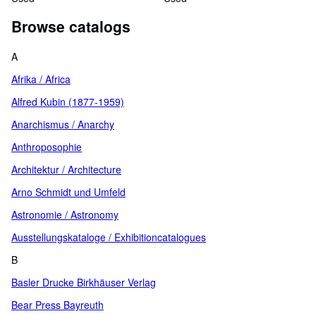
Claude Chappuys, Maclou de
Browse catalogs
la Haye, Clement Marot,
Francois Sagon, Mellin de
Saint-Gelais, Maurice Sceve.
A
Deutsch-französische
Ausgabe.
Afrika / Africa
Alfred Kubin (1877-1959)
Anarchismus / Anarchy
Anthroposophie
Architektur / Architecture
Arno Schmidt und Umfeld
Astronomie / Astronomy
Ausstellungskataloge / Exhibitioncatalogues
B
Basler Drucke Birkhäuser Verlag
Bear Press Bayreuth