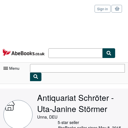
Sign in
Skip to main content
AbeBooks.co.uk
Menu
My Account
Antiquariat Schröter -
My Purchases
Uta-Janine Störmer
Sign Off
Unna, DEU
Advanced Search
5-star seller
AbeBooks seller since May 8, 2015