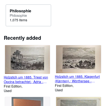
Philosophie
Philosophie
1,075 items
Recently added
Holzstich um 1885. Klagenfurt
Holzstich um 1885. Triest von
(Kärnten).; Wörthersee -
Opcina betrachtet.; Adria -
Panorama - Karawanken
First Edition
Meerbusen - Ausblick
First Edition
Used
Used