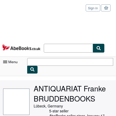
Sign in
Skip to main content
AbeBooks.co.uk
Menu
My Account
ANTIQUARIAT Franke
My Purchases
BRUDDENBOOKS
Sign Off
Lübeck, Germany
Advanced Search
5-star seller
AbeBooks seller since January 17,