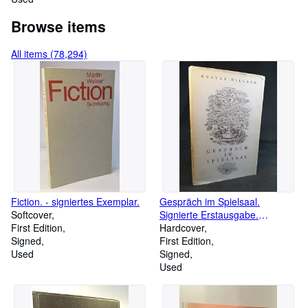
- Planwagen
Browse items
All items (78,294)
Fiction. - signiertes Exemplar.
Gespräch im Spielsaal.
Softcover
Signierte Erstausgabe.
First Edition
Umschlagentwurf von Alfred
Hardcover
Signed
Mahlau.
First Edition
Used
Signed
Used