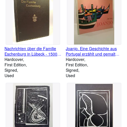
Nachrichten über die Familie
Joanjo. Eine Geschichte aus
Eschenburg in Lübeck - 1500
Portugal erzählt und gemalt
bis 1910 - nebst Stammtafeln
Hardcover
von Jan Balet; signiert vom
Hardcover
und Weitere Nachrichten über
First Edition
Autor
First Edition
die Familie Eschenburg in
Signed
Signed
Lübeck insbesondere über die
Used
Used
Nachkommen des am 30.
September 1832 verstorbenen
Pastors Bernhard Eschenburg.