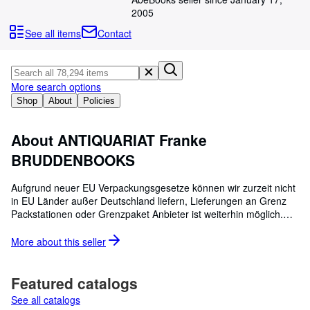
Browse Collections
2005
Rare Books
See all items
Contact
Art & Collectables
Textbooks
More search options
Sellers
Shop
About
Policies
Start Selling
About ANTIQUARIAT Franke
Help
BRUDDENBOOKS
CLOSE
Aufgrund neuer EU Verpackungsgesetze können wir zurzeit nicht
in EU Länder außer Deutschland liefern, Lieferungen an Grenz
Packstationen oder Grenzpaket Anbieter ist weiterhin möglich.
Auch Lieferungen in alle Länder außer der EU und Russland sind
weiterhin möglich. Due to new EU packaging regulations, we are
More about this
seller
currently unable to ship to EU countries other than Germany;
however, deliveries to border-located parcel lockers or cross-
border parcel services remain possible. Shipments to all countries
Featured catalogs
outside the EU and Russia also remain possible.
See all catalogs