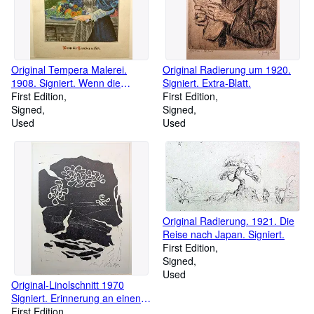
Original Tempera Malerei.
Original Radierung um 1920.
1908. Signiert. Wenn die
Signiert. Extra-Blatt.
Trauben reifen.
First Edition
First Edition
Signed
Signed
Used
Used
Original Radierung. 1921. Die
Reise nach Japan. Signiert.
First Edition
Signed
Used
Original-Linolschnitt 1970
Signiert. Erinnerung an einen
Freund.
First Edition