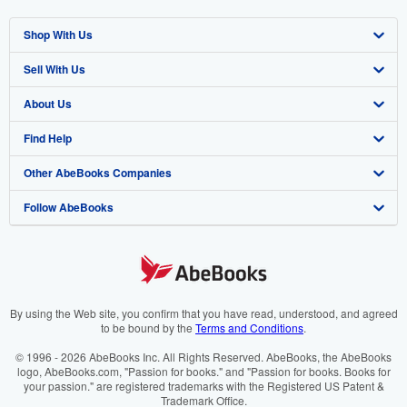
Shop With Us
Sell With Us
Advanced Search
About Us
Browse Collections
Start Selling
Find Help
My Account
Join Our Affiliate Programme
About AbeBooks
Other AbeBooks Companies
My Orders
Book Buyback
Media
Help
Follow AbeBooks
View Basket
Refer a seller
Careers
Customer Service
AbeBooks.com
Privacy Policy
AbeBooks.de
Cookie Preferences
AbeBooks.fr
Cookies Notice
AbeBooks.it
By using the Web site, you confirm that you have read, understood, and agreed
to be bound by the
Terms and Conditions
.
Accessibility
AbeBooks Aus/NZ
© 1996 - 2026 AbeBooks Inc. All Rights Reserved. AbeBooks, the AbeBooks
logo, AbeBooks.com, "Passion for books." and "Passion for books. Books for
AbeBooks.ca
your passion." are registered trademarks with the Registered US Patent &
Trademark Office.