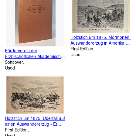
Holzstich um 1875. Mormonen-
Auswandererzug in Amerika -
Mormonsk Udvandretog i
First Edition
Förderverein der
Nordamerika.; Planwagen -
Used
Erzbischöflichen Akademischen
Ochsen - Karawane
Bibliothek Paderborn E. V.
Softcover
(1987 - 2002)
Used
Veröffentlichungen, Heft 6.
Holzstich um 1875. Überfall auf
einen Auswandererzug - Et
Udvandretog overfaldes af
First Edition
Indianere.; Pferd - Kampfszene
Used