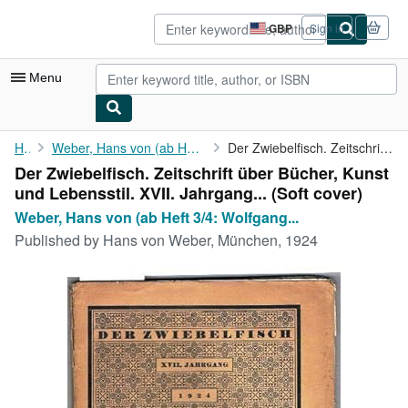
Skip to main content
AbeBooks.co.uk
GBP
Sign in
Site
shopping
preferences
Menu
My Account
Home
Weber, Hans von (ab Heft 3/4: Wolfgang von Weber)(Hrsg.).
Der Zwiebelfisch. Zeitschrift über Bücher, Kunst und Lebensstil....
Der Zwiebelfisch. Zeitschrift über Bücher, Kunst
My Purchases
und Lebensstil. XVII. Jahrgang... (Soft cover)
Advanced Search
Weber, Hans von (ab Heft 3/4: Wolfgang...
Published by
Hans von Weber, München, 1924
Browse Collections
Rare Books
Art & Collectables
Textbooks
Sellers
Start Selling