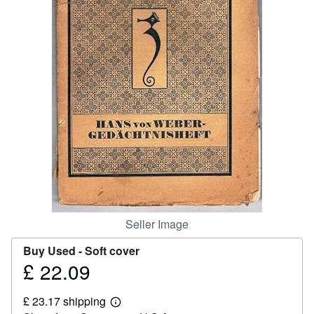
Help
CLOSE
Seller Image
Buy Used -
Soft cover
£ 22.09
Price
£
£ 23.17 shipping
22.09
Learn