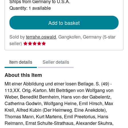
Ships from Germany to U.S.A.
more
about
Quantity: 1 available
shipping
rates
Add to basket
Sold by
terrahe.oswald
,
Gangkofen, Germany
(5-star
Seller
seller)
rating
5
Item details
Seller details
out
of
About this Item
5
stars
Mit einer Abbildung und einer losen Beilage. S. (49) -
113,XX. Orig.-Karton. Mit Beiträgen von Wolfgang von
Weber, Benedikt Bernheim, Hans von der Gabelentz,
Catherina Godwin, Wolfgang Heine, Emil Hirsch, Max
Krell, Alfred Kubin (Der Heimweg. Eine Anekdote),
Thomas Mann, Kurt Martens, Emil Preetorius, Hans
Reimann, Ernst Schulte-Strathaus, Alexander Skuhra,