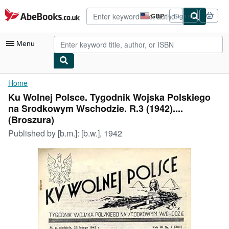
Skip to main content
AbeBooks.co.uk
GBP
Sign in
Site
shopping
preferences
Menu
My Account
Home
Ku Wolnej Polsce. Tygodnik Wojska Polskiego
My Purchases
na Srodkowym Wschodzie. R.3 (1942)....
Advanced Search
(Broszura)
Published by
[b.m.]: [b.w.], 1942
Browse Collections
Rare Books
Art & Collectables
Textbooks
Sellers
Start Selling