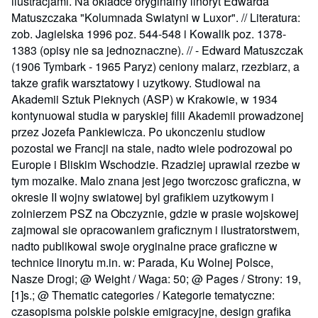
ilustracjami. Na okladce oryginalny linoryt Edwarda
Matuszczaka "Kolumnada Swiatyni w Luxor". // Literatura:
zob. Jagielska 1996 poz. 544-548 i Kowalik poz. 1378-
1383 (opisy nie sa jednoznaczne). // - Edward Matuszczak
(1906 Tymbark - 1965 Paryz) ceniony malarz, rzezbiarz, a
takze grafik warsztatowy i uzytkowy. Studiowal na
Akademii Sztuk Pieknych (ASP) w Krakowie, w 1934
kontynuowal studia w paryskiej filii Akademii prowadzonej
przez Jozefa Pankiewicza. Po ukonczeniu studiow
pozostal we Francji na stale, nadto wiele podrozowal po
Europie i Bliskim Wschodzie. Rzadziej uprawial rzezbe w
tym mozaike. Malo znana jest jego tworczosc graficzna, w
okresie II wojny swiatowej byl grafikiem uzytkowym i
zolnierzem PSZ na Obczyznie, gdzie w prasie wojskowej
zajmowal sie opracowaniem graficznym i ilustratorstwem,
nadto publikowal swoje oryginalne prace graficzne w
technice linorytu m.in. w: Parada, Ku Wolnej Polsce,
Nasze Drogi; @ Weight / Waga: 50; @ Pages / Strony: 19,
[1]s.; @ Thematic categories / Kategorie tematyczne:
czasopisma polskie polskie emigracyjne, design grafika