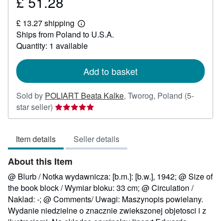
£ 51.28
Price
£
£ 13.27 shipping
51.28
Learn
Ships from Poland to U.S.A.
more
about
Quantity: 1 available
shipping
rates
Add to basket
Sold by
POLIART Beata Kalke
,
Tworog, Poland
(5-
Seller
star seller)
rating
5
Item details
Seller details
out
of
About this Item
5
stars
@ Blurb / Notka wydawnicza: [b.m.]: [b.w.], 1942; @ Size of
the book block / Wymiar bloku: 33 cm; @ Circulation /
Naklad: -; @ Comments/ Uwagi: Maszynopis powielany.
Wydanie niedzielne o znacznie zwiekszonej objetosci i z