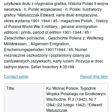
uzytkowa druki z oryginalna grafika, historia Polski II wojna
swiatowa - h. Polski wojskowosc - h. Polski, ilustratorzy
graficy *Matuszczak Edward, varia druki emigracyjne,
okres wydania 1901-1944 / 45 / magazines Polish, , history
of Poland World War II military, , general emmigration
editions / prints, period of edition 1901-1944 / 45 /
Zeitschriften polnische, , Geschichte Polens 2. Weltkrieg
Militärwesen, , Allgemein Emigration,
Erscheinungsperioden 1901?1944 / 45; Numer
nieznacznie uszkodzony i poplamiony (plamy po
zardzewialych zszywkach), karty luzem. Pozycja w dosc
ladnym stanie.
Seller Inventory # 35199
Contact seller
Report this item
Title
Ku Wolnej Polsce. Tygodnik
Wojska Polskiego na Srodkowym
Wschodzie. R.3 (1942). Nr 7
(384) (22 lutego 1942) / Edward
Matuszczak