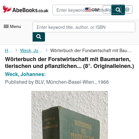
Skip to main content
AbeBooks.co.uk
GBP
Sign in
Site
shopping
preferences
Menu
My Account
Home
Weck, Johannes:
Wörterbuch der Forstwirtschaft mit Baumarten, tierischen und ...
Wörterbuch der Forstwirtschaft mit Baumarten,
My Purchases
tierischen und pflanzlichen... (8°. Originalleinen.)
Advanced Search
Weck, Johannes:
Published by
BLV, München-Basel-Wien., 1966
Browse Collections
Rare Books
Art & Collectables
Textbooks
Sellers
Start Selling