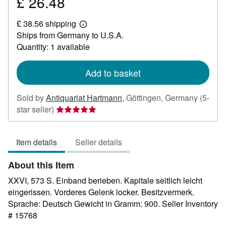
£ 26.48
Price
£
£ 38.56 shipping
26.48
Learn
Ships from Germany to U.S.A.
more
about
Quantity: 1 available
shipping
rates
Add to basket
Sold by
Antiquariat Hartmann
,
Göttingen, Germany
(5-
Seller
star seller)
rating
5
Item details
Seller details
out
of
About this Item
5
stars
XXVI, 573 S. Einband berieben. Kapitale seitlich leicht
eingerissen. Vorderes Gelenk locker. Besitzvermerk.
Sprache: Deutsch Gewicht in Gramm: 900.
Seller Inventory
# 15768