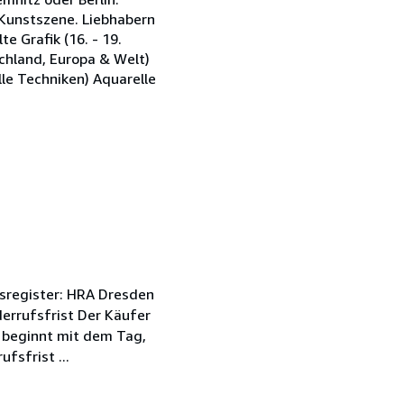
e Kunstszene. Liebhabern
e Grafik (16. - 19.
chland, Europa & Welt)
lle Techniken) Aquarelle
sregister: HRA Dresden
rrufsfrist Der Käufer
t beginnt mit dem Tag,
fsfrist ...