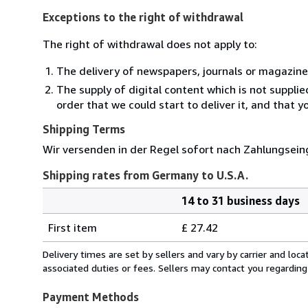
Exceptions to the right of withdrawal
The right of withdrawal does not apply to:
The delivery of newspapers, journals or magazine
The supply of digital content which is not suppli
order that we could start to deliver it, and that 
Shipping Terms
Wir versenden in der Regel sofort nach Zahlungsein
Shipping rates from Germany to U.S.A.
14 to 31 business days
Order
Shipping
quantity
First item
£ 27.42
rates
from
Delivery times are set by sellers and vary by carrier and lo
Germany
associated duties or fees. Sellers may contact you regarding
to
U.S.A.
Payment Methods