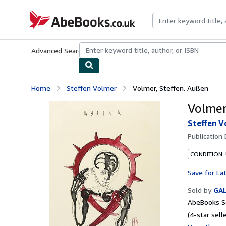
Skip to main content
AbeBooks.co.uk
Advanced Search
Browse Collections
Rare Books
Art & Collect
Home
Steffen Volmer
Volmer, Steffen. Außen
Volmer
Steffen V
Publication
CONDITION: 
Save for La
Sold by
GAL
AbeBooks Se
(4-star selle