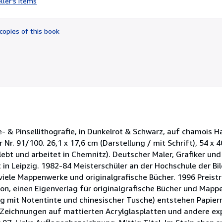
ller's items
4
out
of
copies of this book
5
stars
e- & Pinsellithografie, in Dunkelrot & Schwarz, auf chamois 
Nr. 91/100. 26,1 x 17,6 cm (Darstellung / mit Schrift), 54 x 4
ebt und arbeitet in Chemnitz). Deutscher Maler, Grafiker und 
in Leipzig. 1982-84 Meisterschüler an der Hochschule der Bi
viele Mappenwerke und originalgrafische Bücher. 1996 Preist
ion, einen Eigenverlag für originalgrafische Bücher und Map
ng mit Notentinte und chinesischer Tusche) entstehen Papie
Zeichnungen auf mattierten Acrylglasplatten und andere exp