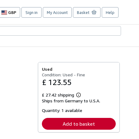
GBP
Sign in
My Account
Basket
Help
Site
shopping
preferences
Used
Condition: Used - Fine
£ 123.55
£ 27.42 shipping
Learn
Ships from Germany to U.S.A.
more
about
Quantity:
1 available
shipping
rates
Add to basket