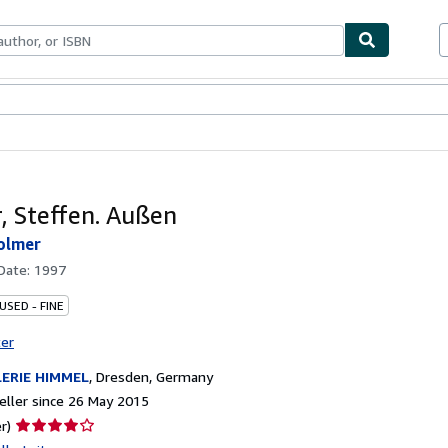
ables
Textbooks
Sellers
Start Selling
, Steffen. Außen
olmer
 Date:
1997
USED - FINE
ter
ERIE HIMMEL
,
Dresden, Germany
ller since 26 May 2015
Seller
r)
rating