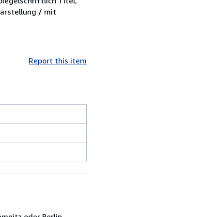
iegelschriftlich Titel,
arstellung / mit
Report this item
mnitz oder Berlin.