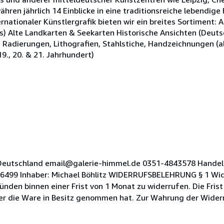
hren jährlich 14 Einblicke in eine traditionsreiche lebendig
nationaler Künstlergrafik bieten wir ein breites Sortiment: Alt
ts) Alte Landkarten & Seekarten Historische Ansichten (Deuts
, Radierungen, Lithografien, Stahlstiche, Handzeichnungen (a
19., 20. & 21. Jahrhundert)
Deutschland email@galerie-himmel.de 0351-4843578 Handel
499 Inhaber: Michael Böhlitz WIDERRUFSBELEHRUNG § 1 Wide
nden binnen einer Frist von 1 Monat zu widerrufen. Die Fris
er die Ware in Besitz genommen hat. Zur Wahrung der Widerru