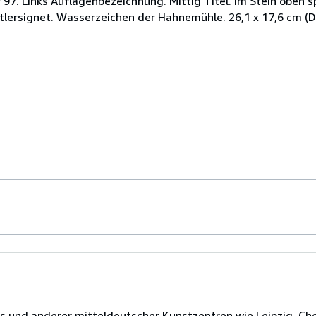
 97. Links Auflagenbezeichnung. Mittig Titel. Im Stein oben sp
lersignet. Wasserzeichen der Hahnemühle. 26,1 x 17,6 cm (D
 und anderer mitteldeutscher Kunstzentren wie Leipzig, Che