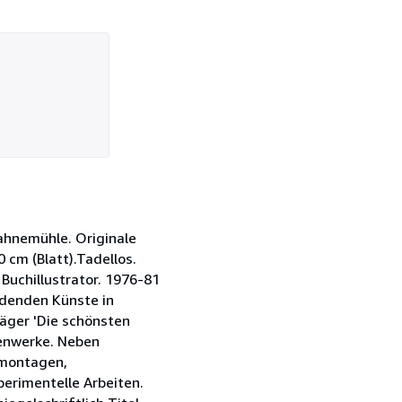
Hahnemühle. Originale
0 cm (Blatt).Tadellos.
Buchillustrator. 1976-81
ldenden Künste in
räger 'Die schönsten
penwerke. Neben
rmontagen,
erimentelle Arbeiten.