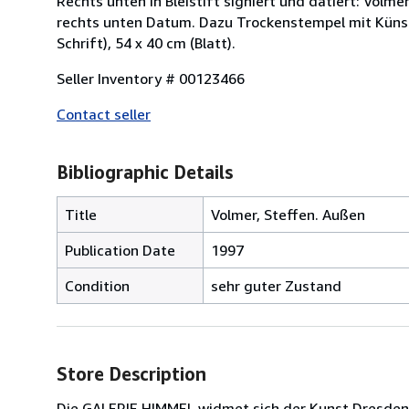
Rechts unten in Bleistift signiert und datiert: Volmer
rechts unten Datum. Dazu Trockenstempel mit Künst
Schrift), 54 x 40 cm (Blatt).
Seller Inventory # 00123466
Contact seller
Bibliographic Details
Title
Volmer, Steffen. Außen
Publication Date
1997
Condition
sehr guter Zustand
Store Description
Die GALERIE HIMMEL widmet sich der Kunst Dresdens