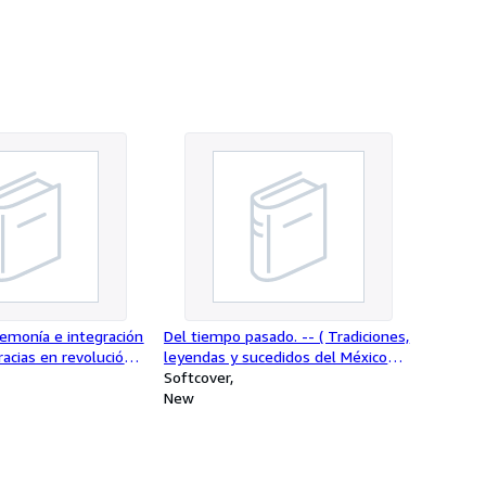
emonía e integración
Del tiempo pasado. -- ( Tradiciones,
racias en revolución
leyendas y sucedidos del México
ina. -- ( Obras
virreinal )
Softcover
New