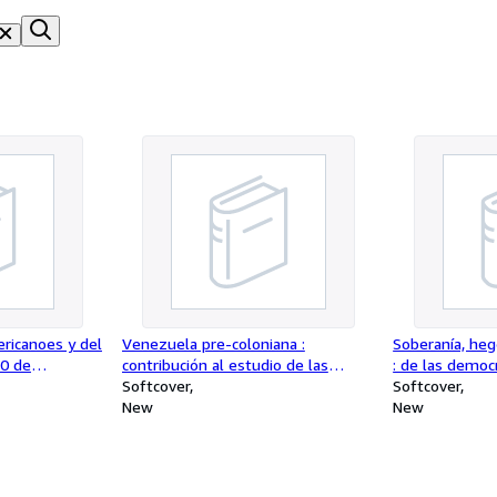
ricanoes y del
Venezuela pre-coloniana :
Soberanía, heg
10 de
contribución al estudio de las
: de las democ
 23 de febrero
analogías míticas, idiomáticas y
Softcover
en América Lat
Softcover
attan Bank,
religiosas de los aborígenes
New
académicas )
New
.
venezolanos con los del continente
asiático.