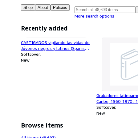
Shop
About
Policies
More search options
Recently added
CASTIGADOS vigilando las vidas de
Jóvenes negros y latinos (Spanish
edition)
Softcover
New
Grabadores latinoame
Caribe, 1960-1970 : 
noviembre de 1995 a
Softcover
de 1996, Chase Manh
New
Hato Rey, Puerto Rico
Browse items
All items (48,693)