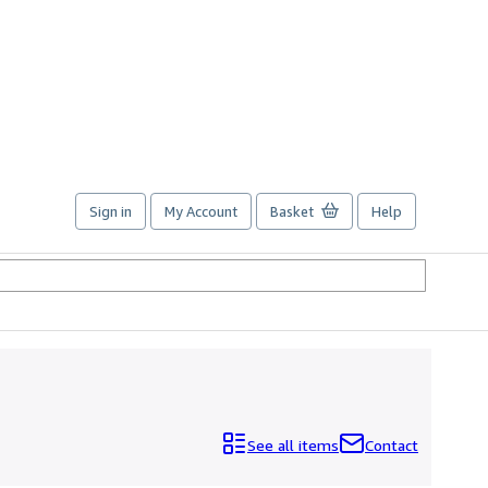
Sign in
My Account
Basket
Help
See all items
Contact