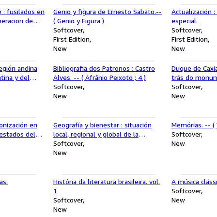
 : fusilados en
Genio y figura de Ernesto Sabato.--
Actualización :
neracion de
( Genio y Figura )
especial.
Softcover
Softcover
First Edition
First Edition
New
New
egión andina
Bibliografia dos Patronos : Castro
Duque de Caxi
tina y del
Alves. -- ( Afrânio Peixoto ; 4 )
trás do monu
- ( Arte-
Softcover
Softcover
 pasado )
New
New
lonización en
Geografía y bienestar : situación
Memórias. -- (
 estados del
local, regional y global de la
Softcover
Argentna luego del censo 2001.-- (
Softcover
New
Manuales )
New
as.
História da literatura brasileira. vol.
A música clássi
1
Softcover
Softcover
New
New