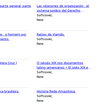
 parte general, parte
Las relaciones de organización : el
sistema jurídico del Derecho
Privado.
Softcover
New
as : o homem por
Raízes de Viamão.
mento.
Softcover
New
 Vera Cruz )
O século XIX nos documentos
latino-americanos = El siglo XIX en
los documentos latino-americanos.
Softcover
New
ca brasileira.
História Rede Amazônica.
Softcover
New