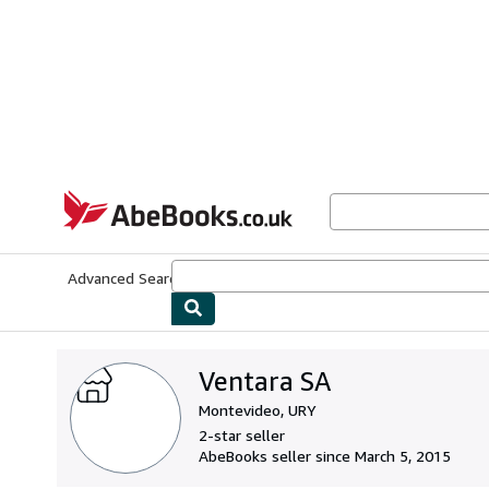
Skip to main content
AbeBooks.co.uk
Advanced Search
Browse Collections
Rare Books
Art & Collect
Ventara SA
Montevideo, URY
2-star seller
AbeBooks seller since March 5, 2015