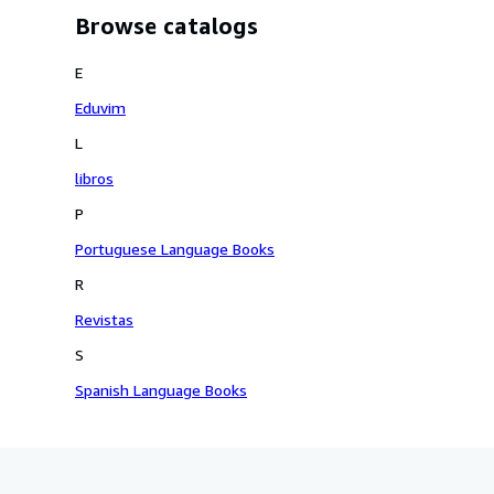
Browse catalogs
E
Eduvim
L
libros
P
Portuguese Language Books
R
Revistas
S
Spanish Language Books