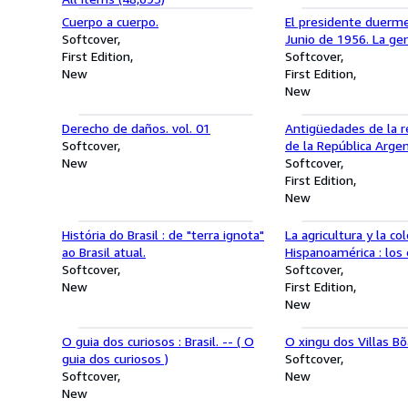
Cuerpo a cuerpo.
El presidente duerme
Softcover
Junio de 1956. La ge
First Edition
una causa.
Softcover
New
First Edition
New
Derecho de daños. vol. 01
Antigüedades de la r
Softcover
de la República Argen
New
desierto de Atacama.-
Softcover
ciencia en Jujuy en el
First Edition
New
História do Brasil : de "terra ignota"
La agricultura y la co
ao Brasil atual.
Hispanoamérica : los
Softcover
Plata.
Softcover
New
First Edition
New
O guia dos curiosos : Brasil. -- ( O
O xingu dos Villas Bõ
guia dos curiosos )
Softcover
Softcover
New
New