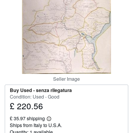
Help
CLOSE
Seller Image
Buy Used -
senza rilegatura
Condition: Used - Good
£ 220.56
Price
£
£ 35.97 shipping
220.56
Learn
Ships from Italy to U.S.A.
more
about
Quantity: 1 available