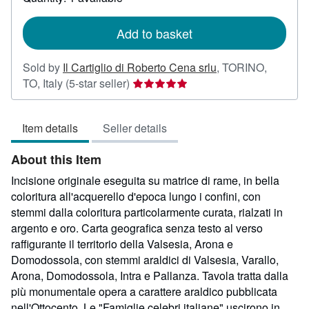
shipping
rates
Add to basket
Sold by
Il Cartiglio di Roberto Cena srlu
,
TORINO,
Seller
TO, Italy
(5-star seller)
rating
5
Item details
Seller details
out
of
About this Item
5
stars
Incisione originale eseguita su matrice di rame, in bella
coloritura all'acquerello d'epoca lungo i confini, con
stemmi dalla coloritura particolarmente curata, rialzati in
argento e oro. Carta geografica senza testo al verso
raffigurante il territorio della Valsesia, Arona e
Domodossola, con stemmi araldici di Valsesia, Varallo,
Arona, Domodossola, Intra e Pallanza. Tavola tratta dalla
più monumentale opera a carattere araldico pubblicata
nell'Ottocento. Le "Famiglie celebri italiane" uscirono in