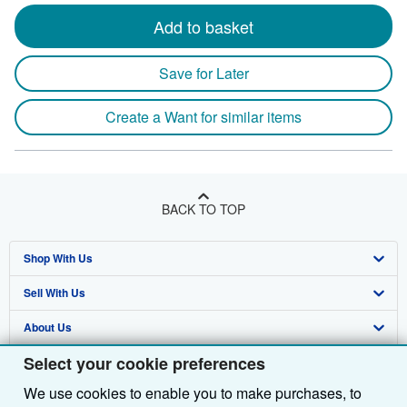
Add to basket
Save for Later
Create a Want for similar items
BACK TO TOP
Shop With Us
Sell With Us
Advanced Search
About Us
Browse Collections
Start Selling
Select your cookie preferences
Find Help
My Account
Join Our Affiliate Programme
About AbeBooks
We use cookies to enable you to make purchases, to
Other AbeBooks Companies
My Orders
Book Buyback
Media
Help