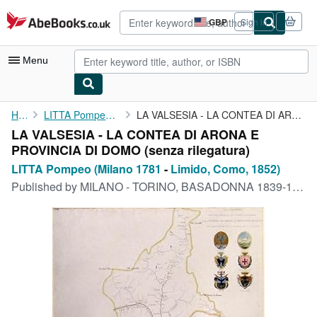
Skip to main content
AbeBooks.co.uk
GBP
Sign in
Site
shopping
preferences
Menu
My Account
Home
LITTA Pompeo (Milano 1781
LA VALSESIA - LA CONTEA DI ARONA E PROVINCIA DI DOMO
LA VALSESIA - LA CONTEA DI ARONA E
My Purchases
PROVINCIA DI DOMO (senza rilegatura)
Advanced Search
LITTA Pompeo (Milano 1781
-
Limido, Como, 1852)
Published by
MILANO - TORINO, BASADONNA 1839-1845
Browse Collections
Rare Books
Art & Collectables
Textbooks
Sellers
Start Selling