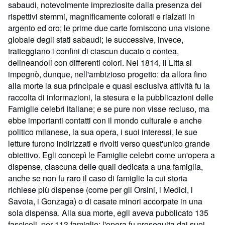
sabaudi, notevolmente impreziosite dalla presenza dei
rispettivi stemmi, magnificamente colorati e rialzati in
argento ed oro; le prime due carte forniscono una visione
globale degli stati sabaudi; le successive, invece,
tratteggiano i confini di ciascun ducato o contea,
delineandoli con differenti colori. Nel 1814, il Litta si
impegnò, dunque, nell'ambizioso progetto: da allora fino
alla morte la sua principale e quasi esclusiva attività fu la
raccolta di informazioni, la stesura e la pubblicazioni delle
Famiglie celebri italiane; e se pure non visse recluso, ma
ebbe importanti contatti con il mondo culturale e anche
politico milanese, la sua opera, i suoi interessi, le sue
letture furono indirizzati e rivolti verso quest'unico grande
obiettivo. Egli concepì le Famiglie celebri come un'opera a
dispense, ciascuna delle quali dedicata a una famiglia,
anche se non fu raro il caso di famiglie la cui storia
richiese più dispense (come per gli Orsini, i Medici, i
Savoia, i Gonzaga) o di casate minori accorpate in una
sola dispensa. Alla sua morte, egli aveva pubblicato 135
fascicoli, per 113 famiglie: l'opera fu proseguita dai suoi