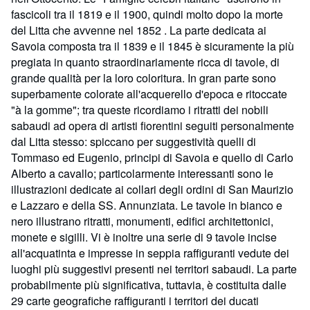
fascicoli tra il 1819 e il 1900, quindi molto dopo la morte
del Litta che avvenne nel 1852 . La parte dedicata ai
Savoia composta tra il 1839 e il 1845 è sicuramente la più
pregiata in quanto straordinariamente ricca di tavole, di
grande qualità per la loro coloritura. In gran parte sono
superbamente colorate all'acquerello d'epoca e ritoccate
"à la gomme"; tra queste ricordiamo i ritratti dei nobili
sabaudi ad opera di artisti fiorentini seguiti personalmente
dal Litta stesso: spiccano per suggestività quelli di
Tommaso ed Eugenio, principi di Savoia e quello di Carlo
Alberto a cavallo; particolarmente interessanti sono le
illustrazioni dedicate ai collari degli ordini di San Maurizio
e Lazzaro e della SS. Annunziata. Le tavole in bianco e
nero illustrano ritratti, monumenti, edifici architettonici,
monete e sigilli. Vi è inoltre una serie di 9 tavole incise
all'acquatinta e impresse in seppia raffiguranti vedute dei
luoghi più suggestivi presenti nei territori sabaudi. La parte
probabilmente più significativa, tuttavia, è costituita dalle
29 carte geografiche raffiguranti i territori dei ducati