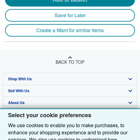
Save for Later
Create a Want for similar items
BACK TO TOP
Shop With Us
Sell With Us
Advanced Search
About Us
Browse Collections
Start Selling
Select your cookie preferences
Find Help
My Account
Join Our Affiliate Programme
About AbeBooks
We use cookies to enable you to make purchases, to
Other AbeBooks Companies
My Orders
Book Buyback
Media
Help
enhance your shopping experience and to provide our
Follow AbeBooks
View Basket
Refer a seller
Careers
Customer Service
AbeBooks.com
services. We also use cookies to understand how