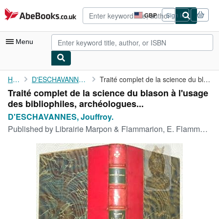
Skip to main content
AbeBooks.co.uk
GBP
Sign in
Site
shopping
preferences
Menu
My Account
Home
D'ESCHAVANNES, Jouffroy.
Traité complet de la science du blason à l'usage des ...
Traité complet de la science du blason à l'usage
My Purchases
des bibliophiles, archéologues...
Advanced Search
D'ESCHAVANNES, Jouffroy.
Published by
Librairie Marpon & Flammarion, E. Flammarion sans date, Paris,
Browse Collections
Rare Books
Art & Collectables
Textbooks
Sellers
Start Selling