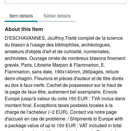
rating
5
Item details
Seller details
out
of
About this Item
5
stars
D'ESCHAVANNES, Jouffroy.Traité complet de la science
du blason à l'usage des bibliophiles, archéologues,
amateurs d'objets d'art et de curiosité, numismates,
archivistes. Ouvrage ornée de nombreux blasons finement
gravés. Paris, Librairie Marpon & Flammarion, E.
Flammarion, sans date, 190x140mm, 280pages, reliure
demi-chagrin. Fleurons et pièces d'auteur et de titre dorés
au dos à faux-nerfs. Cachet de possesseur sur le haut de
la page de faux-titre, autrement bel exemplaire. Envois
Europe jusqu'à valeur du colis 150 EUR : TVA inclus dans
montant final. Exceptions taxes postales locales à la
charge de l'acheteur (~2 EUR). Contact via notre page
d'accueil en cas de problème. / Shipments to Europe with
a package value of up to 150 EUR : VAT included in total