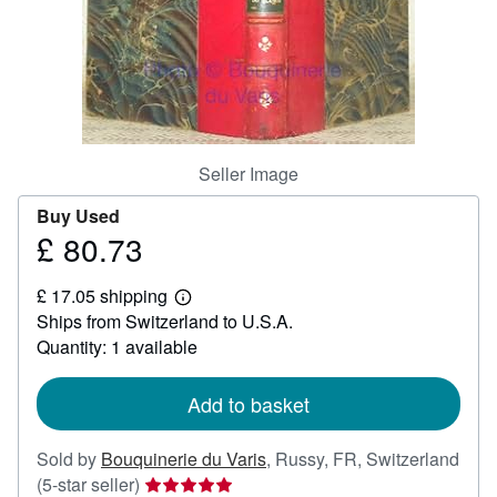
Help
CLOSE
Seller Image
Buy Used
£ 80.73
Price
£
£ 17.05 shipping
80.73
Learn
Ships from Switzerland to U.S.A.
more
about
Quantity: 1 available
shipping
rates
Add to basket
Sold by
Bouquinerie du Varis
,
Russy, FR, Switzerland
Seller
(5-star seller)