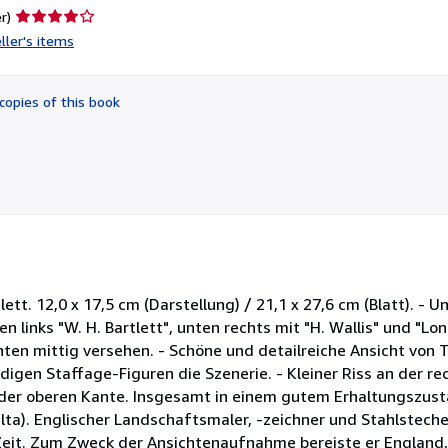
Seller
r)
rating
ller's items
4
out
of
copies of this book
5
stars
lett. 12,0 x 17,5 cm (Darstellung) / 21,1 x 27,6 cm (Blatt). - 
 links "W. H. Bartlett", unten rechts mit "H. Wallis" und "Lo
unten mittig versehen. - Schöne und detailreiche Ansicht von 
digen Staffage-Figuren die Szenerie. - Kleiner Riss an der re
der oberen Kante. Insgesamt in einem gutem Erhaltungszusta
ta). Englischer Landschaftsmaler, -zeichner und Stahlstecher
Zeit. Zum Zweck der Ansichtenaufnahme bereiste er England,