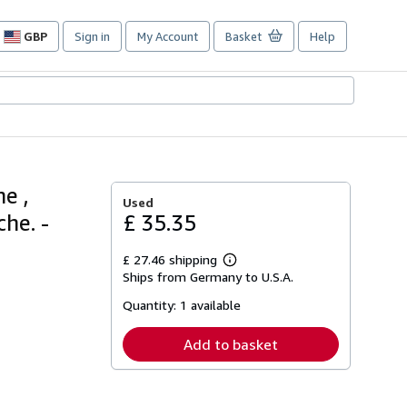
GBP
Sign in
My Account
Basket
Help
Site
shopping
preferences
e ,
Used
he. -
£ 35.35
£ 27.46 shipping
Learn
Ships from Germany to U.S.A.
more
about
Quantity:
1 available
shipping
rates
Add to basket