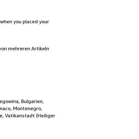
d when you placed your
von mehreren Artikeln
zegowina, Bulgarien,
Monaco, Montenegro,
, Vatikanstadt (Heiliger