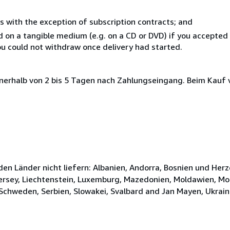
s with the exception of subscription contracts; and
ed on a tangible medium (e.g. on a CD or DVD) if you accepte
you could not withdraw once delivery had started.
nerhalb von 2 bis 5 Tagen nach Zahlungseingang. Beim Kauf 
nden Länder nicht liefern: Albanien, Andorra, Bosnien und Her
, Jersey, Liechtenstein, Luxemburg, Mazedonien, Moldawien, 
Schweden, Serbien, Slowakei, Svalbard and Jan Mayen, Ukraine