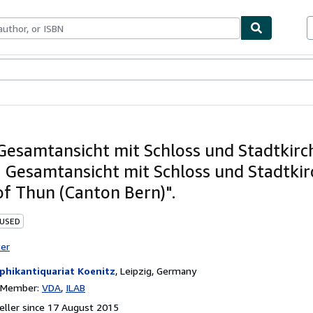
ables
Textbooks
Sellers
Start Selling
Gesamtansicht mit Schloss und Stadtkirch
- Gesamtansicht mit Schloss und Stadtkirc
of Thun (Canton Bern)".
 USED
ter
phikantiquariat Koenitz
,
Leipzig, Germany
n Member:
VDA
ILAB
ller since 17 August 2015