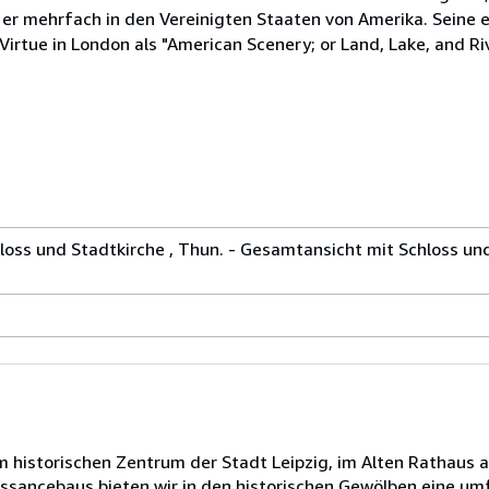
 er mehrfach in den Vereinigten Staaten von Amerika. Seine 
rtue in London als "American Scenery; or Land, Lake, and Riv
oss und Stadtkirche , Thun. - Gesamtansicht mit Schloss und
m historischen Zentrum der Stadt Leipzig, im Alten Rathaus 
sssancebaus bieten wir in den historischen Gewölben eine u