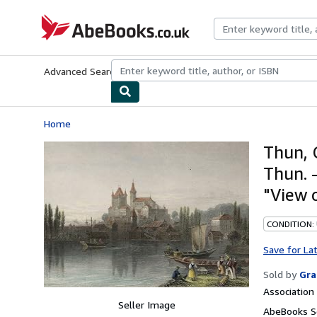
Skip to main content
AbeBooks.co.uk
Advanced Search
Browse Collections
Rare Books
Art & Collect
Home
Thun, 
Thun. 
"View 
CONDITION:
Save for La
Sold by
Gra
Associatio
Seller Image
AbeBooks Se