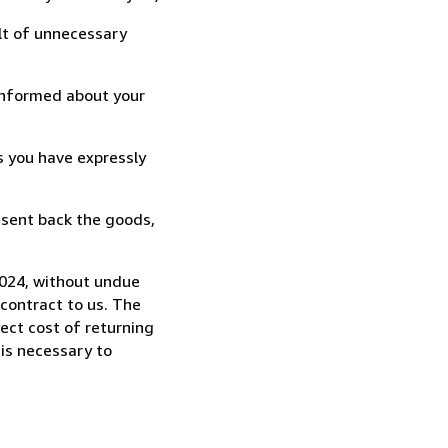
lt of unnecessary
informed about your
s you have expressly
 sent back the goods,
1024, without undue
contract to us. The
rect cost of returning
 is necessary to