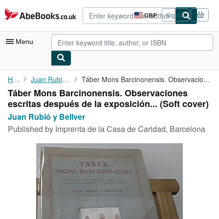
Skip to main content
AbeBooks.co.uk
GBP
Sign in
Site
shopping
preferences
Menu
My Account
Home
Juan Rubió y Bellver
Táber Mons Barcinonensis. Observaciones escritas después de la ...
Táber Mons Barcinonensis. Observaciones
My Purchases
escritas después de la exposición... (Soft cover)
Advanced Search
Juan Rubió y Bellver
Published by
Imprenta de la Casa de Caridad, Barcelona
Browse Collections
Rare Books
Art & Collectables
Textbooks
Sellers
Start Selling