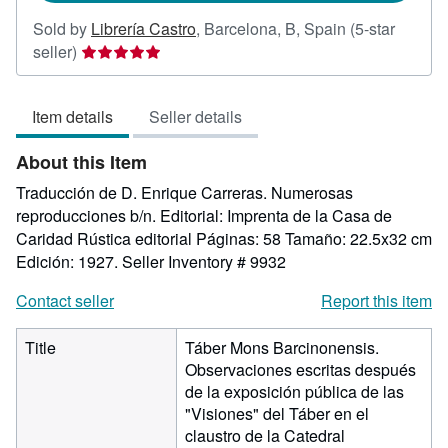
Sold by
Librería Castro
,
Barcelona, B, Spain
(5-star
Seller
seller)
rating
5
Item details
Seller details
out
of
About this Item
5
stars
Traducción de D. Enrique Carreras. Numerosas
reproducciones b/n. Editorial: Imprenta de la Casa de
Caridad Rústica editorial Páginas: 58 Tamaño: 22.5x32 cm
Edición: 1927.
Seller Inventory # 9932
Contact seller
Report this item
Title
Táber Mons Barcinonensis.
Observaciones escritas después
de la exposición pública de las
"Visiones" del Táber en el
claustro de la Catedral