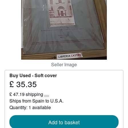
Help
CLOSE
Seller Image
Buy Used -
Soft cover
£ 35.35
Price
£
£ 47.19 shipping
35.35
Learn
Ships from Spain to U.S.A.
more
Quantity: 1 available
about
shipping
rates
Add to basket