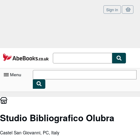
Sign in
Skip to main content
AbeBooks.co.uk
Menu
My Account
My Purchases
Studio Bibliografico Olubra
Sign Off
Advanced Search
Castel San Giovanni, PC, Italy