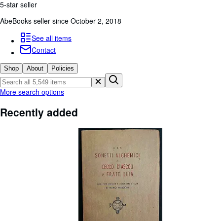
Browse Collections
5-star seller
Rare Books
AbeBooks seller since October 2, 2018
Art & Collectables
See all items
Contact
Textbooks
Shop
About
Policies
Sellers
Start Selling
More search options
Help
Recently added
CLOSE