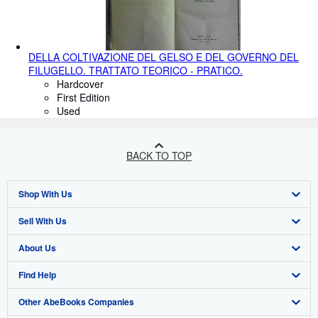
DELLA COLTIVAZIONE DEL GELSO E DEL GOVERNO DEL
FILUGELLO. TRATTATO TEORICO - PRATICO.
Hardcover
First Edition
Used
BACK TO TOP
Shop With Us
Sell With Us
Advanced Search
About Us
Browse Collections
Start Selling
Find Help
My Account
Join Our Affiliate Programme
About AbeBooks
Other AbeBooks Companies
My Orders
Book Buyback
Media
Help