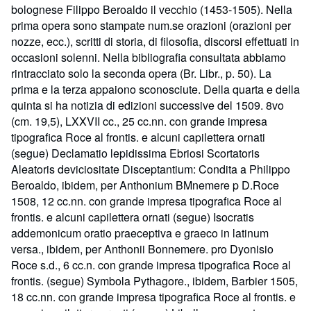
bolognese Filippo Beroaldo il vecchio (1453-1505). Nella
prima opera sono stampate num.se orazioni (orazioni per
nozze, ecc.), scritti di storia, di filosofia, discorsi effettuati in
occasioni solenni. Nella bibliografia consultata abbiamo
rintracciato solo la seconda opera (Br. Libr., p. 50). La
prima e la terza appaiono sconosciute. Della quarta e della
quinta si ha notizia di edizioni successive del 1509. 8vo
(cm. 19,5), LXXVII cc., 25 cc.nn. con grande impresa
tipografica Roce al frontis. e alcuni capilettera ornati
(segue) Declamatio lepidissima Ebriosi Scortatoris
Aleatoris deviciositate Disceptantium: Condita a Philippo
Beroaldo, ibidem, per Anthonium BMnemere p D.Roce
1508, 12 cc.nn. con grande impresa tipografica Roce al
frontis. e alcuni capilettera ornati (segue) Isocratis
addemonicum oratio praeceptiva e graeco in latinum
versa., ibidem, per Anthonii Bonnemere. pro Dyonisio
Roce s.d., 6 cc.n. con grande impresa tipografica Roce al
frontis. (segue) Symbola Pythagore., ibidem, Barbier 1505,
18 cc.nn. con grande impresa tipografica Roce al frontis. e