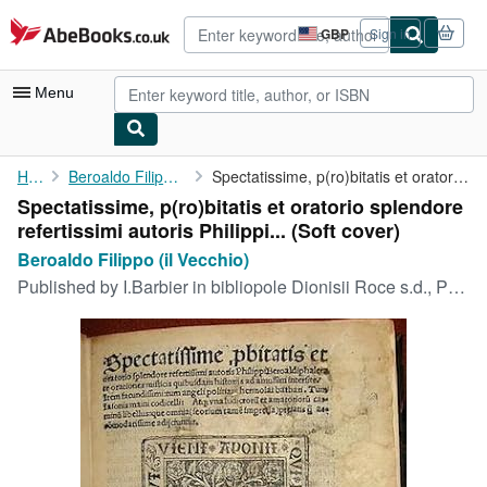
Skip to main content
AbeBooks.co.uk
GBP
Sign in
Site
shopping
preferences
Menu
My Account
Home
Beroaldo Filippo (il Vecchio)
Spectatissime, p(ro)bitatis et oratorio splendore refertissimi ...
Spectatissime, p(ro)bitatis et oratorio splendore
My Purchases
refertissimi autoris Philippi... (Soft cover)
Advanced Search
Beroaldo Filippo (il Vecchio)
Published by
I.Barbier in bibliopole Dionisii Roce s.d., Parisis
Browse Collections
Rare Books
Art & Collectables
Textbooks
Sellers
Start Selling