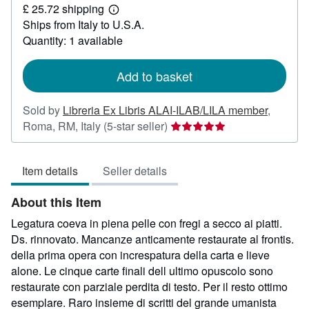
£ 25.72 shipping
5,298.58
Learn
Ships from Italy to U.S.A.
more
about
Quantity: 1 available
shipping
rates
Add to basket
Sold by
Libreria Ex Libris ALAI-ILAB/LILA member
,
Seller
Roma, RM, Italy
(5-star seller)
rating
5
Item details
Seller details
out
of
About this Item
5
stars
Legatura coeva in piena pelle con fregi a secco ai piatti.
Ds. rinnovato. Mancanze anticamente restaurate al frontis.
della prima opera con increspatura della carta e lieve
alone. Le cinque carte finali dell ultimo opuscolo sono
restaurate con parziale perdita di testo. Per il resto ottimo
esemplare. Raro insieme di scritti del grande umanista