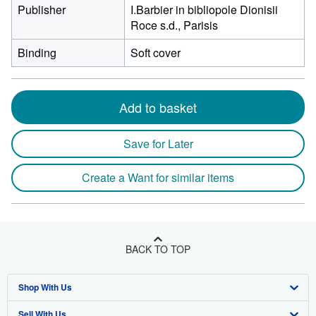
Publisher
I.Barbier in bibliopole Dionisii
Roce s.d., Parisis
Binding
Soft cover
Add to basket
Save for Later
Create a Want for similar items
BACK TO TOP
Shop With Us
Sell With Us
Advanced Search