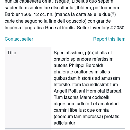
num.si capilettera ornati (segue) Libellus quo septem
sapientium sententiae discutiuntur, ibidem, per Ioannem
Barbier 1505, 12 cc. nn. (manca la carta a8 e le due(?)
carte che seguono la fine dell opuscolo) con grande
impresa tipografica Roce al frontis.
Seller Inventory # 2080
Contact seller
Report this item
Title
Spectatissime, p(ro)bitatis et
oratorio splendore refertissimi
autoris Philippi Beroaldi
phalerate orationes misticis
quibusdam historiis ad amussim
intersite. Item facundissimi: tum
Angeli Politiani Hermolai Barbari.
Tum Iasonis Maini codicelli:
atque una ludicrori et amatoriori
carmini libellus: que omnia
(seorsum tam impressa) prefatis.
adijciuntur