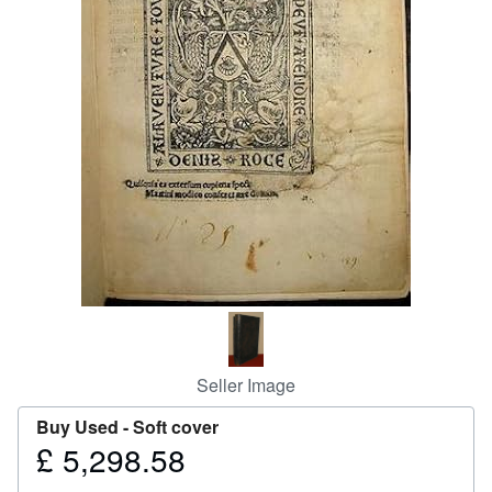
Help
CLOSE
Seller Image
Buy Used -
Soft cover
£ 5,298.58
Price
£