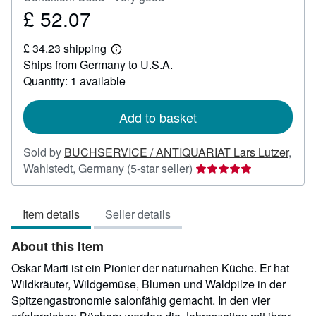
£ 52.07
Price
£
£ 34.23 shipping
52.07
Learn
Ships from Germany to U.S.A.
more
about
Quantity: 1 available
shipping
rates
Add to basket
Sold by
BUCHSERVICE / ANTIQUARIAT Lars Lutzer
,
Seller
Wahlstedt, Germany
(5-star seller)
rating
5
Item details
Seller details
out
of
About this Item
5
stars
Oskar Marti ist ein Pionier der naturnahen Küche. Er hat
Wildkräuter, Wildgemüse, Blumen und Waldpilze in der
Spitzengastronomie salonfähig gemacht. In den vier