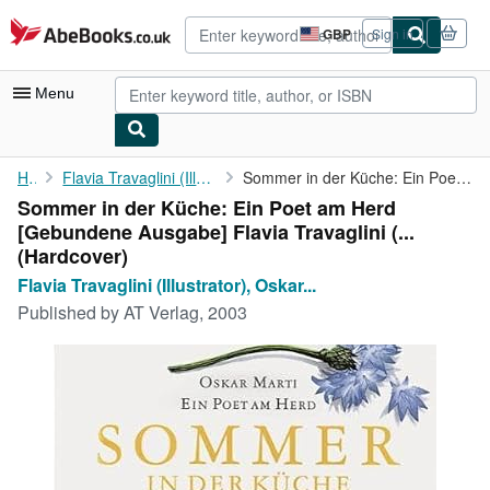
Skip to main content
AbeBooks.co.uk
GBP
Sign in
Site
shopping
preferences
Menu
My Account
Home
Flavia Travaglini (Illustrator), Oskar Marti (Autor)
Sommer in der Küche: Ein Poet am Herd [Gebundene Ausgabe] Flavia...
Sommer in der Küche: Ein Poet am Herd
My Purchases
[Gebundene Ausgabe] Flavia Travaglini (...
Advanced Search
(Hardcover)
Flavia Travaglini (Illustrator), Oskar...
Browse Collections
Published by
AT Verlag, 2003
Rare Books
Art & Collectables
Textbooks
Sellers
Start Selling