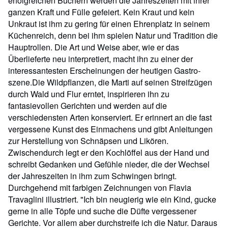
erfolgreichen Büchern werden die Jahreszeiten mit ihrer
ganzen Kraft und Fülle gefeiert. Kein Kraut und kein
Unkraut ist ihm zu gering für einen Ehrenplatz in seinem
Küchenreich, denn bei ihm spielen Natur und Tradition die
Hauptrollen. Die Art und Weise aber, wie er das
Überlieferte neu interpretiert, macht ihn zu einer der
interessantesten Erscheinungen der heutigen Gastro-
szene.Die Wildpflanzen, die Marti auf seinen Streifzügen
durch Wald und Flur erntet, inspirieren ihn zu
fantasievollen Gerichten und werden auf die
verschiedensten Arten konserviert. Er erinnert an die fast
vergessene Kunst des Einmachens und gibt Anleitungen
zur Herstellung von Schnäpsen und Likören.
Zwischendurch legt er den Kochlöffel aus der Hand und
schreibt Gedanken und Gefühle nieder, die der Wechsel
der Jahreszeiten in ihm zum Schwingen bringt.
Durchgehend mit farbigen Zeichnungen von Flavia
Travaglini illustriert. "Ich bin neugierig wie ein Kind, gucke
gerne in alle Töpfe und suche die Düfte vergessener
Gerichte. Vor allem aber durchstreife ich die Natur. Daraus