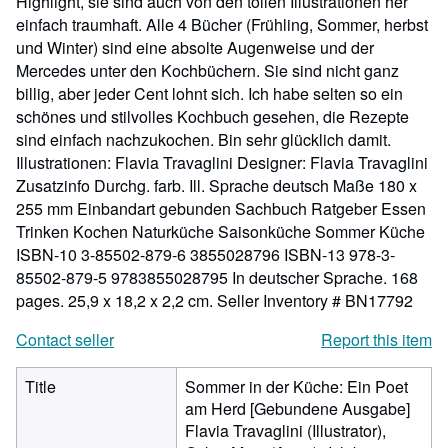
Highlight, sie sind auch von den tollen Illustrationen her
einfach traumhaft. Alle 4 Bücher (Frühling, Sommer, herbst
und Winter) sind eine absolte Augenweise und der
Mercedes unter den Kochbüchern. Sie sind nicht ganz
billig, aber jeder Cent lohnt sich. Ich habe selten so ein
schönes und stilvolles Kochbuch gesehen, die Rezepte
sind einfach nachzukochen. Bin sehr glücklich damit.
Illustrationen: Flavia Travaglini Designer: Flavia Travaglini
Zusatzinfo Durchg. farb. Ill. Sprache deutsch Maße 180 x
255 mm Einbandart gebunden Sachbuch Ratgeber Essen
Trinken Kochen Naturküche Saisonküche Sommer Küche
ISBN-10 3-85502-879-6 3855028796 ISBN-13 978-3-
85502-879-5 9783855028795 In deutscher Sprache. 168
pages. 25,9 x 18,2 x 2,2 cm.
Seller Inventory # BN17792
Contact seller
Report this item
Title
Sommer in der Küche: Ein Poet
am Herd [Gebundene Ausgabe]
Flavia Travaglini (Illustrator),