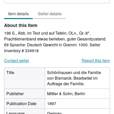
rating
5
Item details
Seller details
out
of
About this Item
5
stars
196 S., Abb. im Text und auf Tafeln, OLn., Gr.-8*.
Prachtleinenband etwas berieben, guter Gesamtzustand.
69 Sprache: Deutsch Gewicht in Gramm: 1000.
Seller
Inventory # 334918
Contact seller
Report this item
Title
Schönhausen und die Familie
von Bismarck. Bearbeitet im
Auftrage der Familie.
Publisher
Mittler & Sohn, Berlin
Publication Date
1897
Language
German