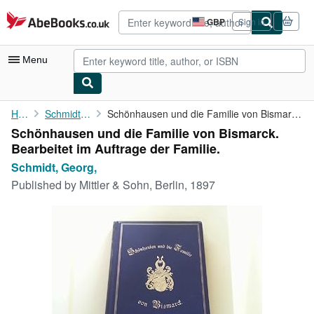
Skip to main content
AbeBooks.co.uk
GBP
Sign in
Site
shopping
preferences
Menu
My Account
Home
Schmidt, Georg,
Schönhausen und die Familie von Bismarck. Bearbeitet im Auftrage...
Schönhausen und die Familie von Bismarck.
My Purchases
Bearbeitet im Auftrage der Familie.
Advanced Search
Schmidt, Georg,
Published by
Mittler & Sohn, Berlin, 1897
Browse Collections
Rare Books
Art & Collectables
Textbooks
Sellers
Start Selling