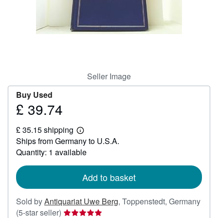
Help
CLOSE
Seller Image
Buy Used
£ 39.74
Price
£
£ 35.15 shipping
39.74
Learn
Ships from Germany to U.S.A.
more
about
Quantity: 1 available
shipping
rates
Add to basket
Sold by
Antiquariat Uwe Berg
,
Toppenstedt, Germany
Seller
(5-star seller)