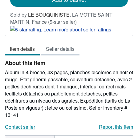
Sold by
LE BOUQUINISTE
,
LA MOTTE SAINT
Seller
MARTIN, France
(5-star seller)
rating
5
out
Item details
Seller details
of
5
About this Item
stars
Album in-4 broché, 48 pages, planches bicolores en noir et
rouge. Etat général passable, couverture détachée, avec 2
petites déchirures dont 1 manque, intérieur correct mais
feuillets détachés ou partiellement détachés, petites
déchirures au niveau des agrafes. Expédition (tarifs de La
Poste en vigueur) : lettre ou colissimo.
Seller Inventory #
13141
Contact seller
Report this item