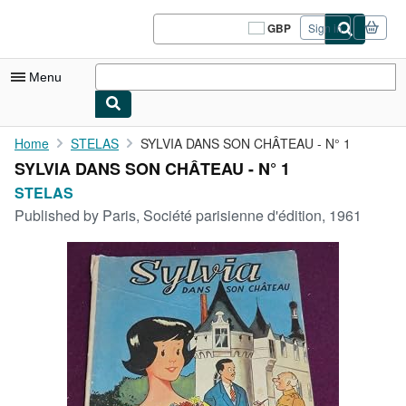
Skip to main content
AbeBooks.co.uk
GBP
Sign in
Site
shopping
preferences
Menu
My Account
Home
STELAS
SYLVIA DANS SON CHÂTEAU - N° 1
SYLVIA DANS SON CHÂTEAU - N° 1
My Purchases
STELAS
Sign Off
Published by
Paris, Société parisienne d'édition, 1961
Advanced Search
Browse Collections
Rare Books
Art & Collectables
Textbooks
Sellers