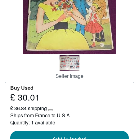
Start Selling
Help
CLOSE
Seller Image
Buy Used
£ 30.01
Price
£
£ 36.84 shipping
30.01
Learn
Ships from France to U.S.A.
more
Quantity: 1 available
about
shipping
rates
Add to basket