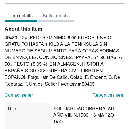
rating
5
Item details
Seller details
out
of
About this Item
5
stars
49x33. 12p. PEDIDO MINIMO, 6.00 EUROS. ENVIO
GRATUITO HASTA 1 KILO A LA PENINSULA SIN
NUMERO DE SEGUIMIENTO. PARA OTRAS FORMAS
DE ENVIO, LEA CONDICIONES. (PAYPAL +1,80 HASTA
50 , RESTO +5.95%). EN ALMACEN. HISTORIA
ESPAÑA-SIGLO XX-GUERRA CIVIL LIBRO EN
ESPAÑOL Fotgr. Ilstr. De Gallo. Colab. E. Endériz, G. De
Reparaz, F. Urales.
Seller Inventory # 50465
Contact seller
Report this item
Title
SOLIDARIDAD OBRERA. AIT.
AÑO VIII. N.1536. 16-MARZO-
1937.