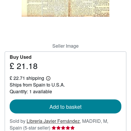
Help
CLOSE
Seller Image
Buy Used
£ 21.18
Price
£
£ 22.71 shipping
21.18
Learn
Ships from Spain to U.S.A.
more
about
Quantity: 1 available
shipping
rates
Add to basket
Sold by
Librería Javier Fernández
,
MADRID, M,
Seller
Spain
(5-star seller)