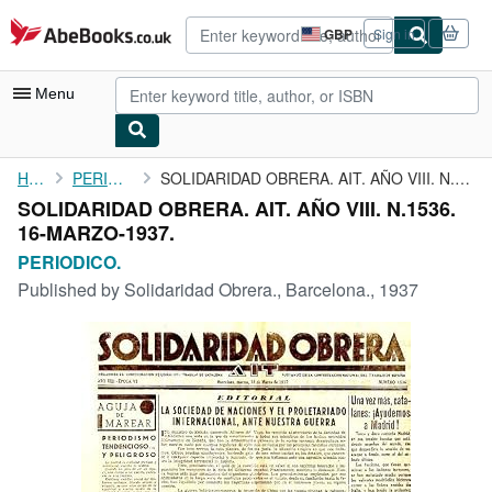
Skip to main content
AbeBooks.co.uk
GBP
Sign in
Site
shopping
preferences
Menu
My Account
Home
PERIODICO.
SOLIDARIDAD OBRERA. AIT. AÑO VIII. N.1536. 16-MARZO-1937.
SOLIDARIDAD OBRERA. AIT. AÑO VIII. N.1536.
My Purchases
16-MARZO-1937.
Advanced Search
PERIODICO.
Published by
Solidaridad Obrera., Barcelona., 1937
Browse Collections
Rare Books
Art & Collectables
Textbooks
Sellers
Start Selling