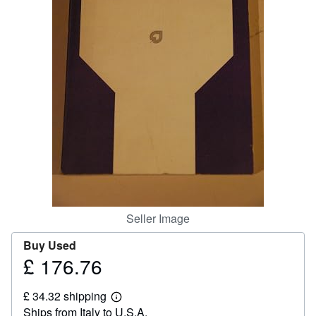
Help
CLOSE
Seller Image
Buy Used
£ 176.76
Price
£
£ 34.32 shipping
176.76
Learn
Ships from Italy to U.S.A.
more