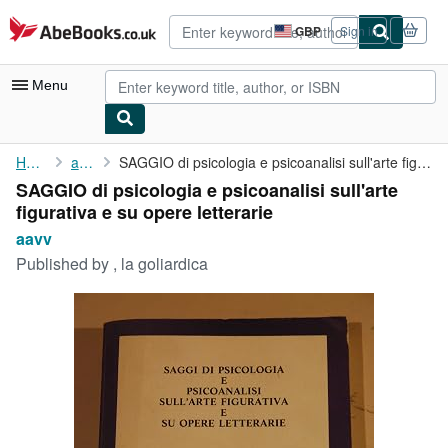
Skip to main content
AbeBooks.co.uk
GBP
Sign in
Site
shopping
preferences
Menu
My Account
Home
aavv
SAGGIO di psicologia e psicoanalisi sull'arte figurativa e su ...
SAGGIO di psicologia e psicoanalisi sull'arte
My Purchases
figurativa e su opere letterarie
Advanced Search
aavv
Published by
, la goliardica
Browse Collections
Rare Books
Art & Collectables
Textbooks
Sellers
Start Selling