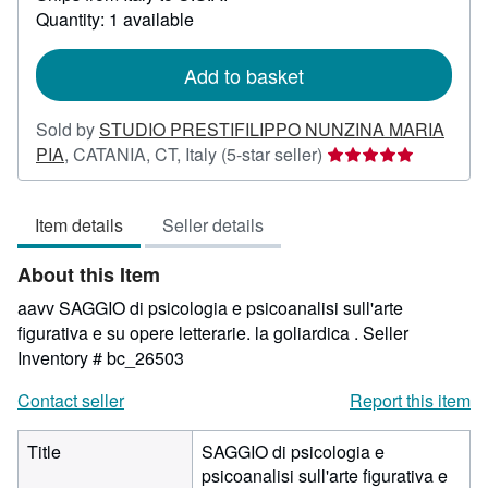
about
Quantity: 1 available
shipping
rates
Add to basket
Sold by
STUDIO PRESTIFILIPPO NUNZINA MARIA
Seller
PIA
,
CATANIA, CT, Italy
(5-star seller)
rating
5
Item details
Seller details
out
of
About this Item
5
stars
aavv SAGGIO di psicologia e psicoanalisi sull'arte
figurativa e su opere letterarie. la goliardica .
Seller
Inventory # bc_26503
Contact seller
Report this item
Title
SAGGIO di psicologia e
psicoanalisi sull'arte figurativa e