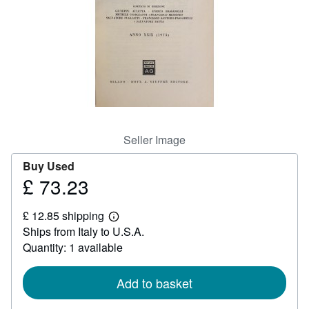
Help
CLOSE
Seller Image
Buy Used
£ 73.23
Price
£
£ 12.85 shipping
73.23
Learn
Ships from Italy to U.S.A.
more
about
Quantity: 1 available
shipping
rates
Add to basket