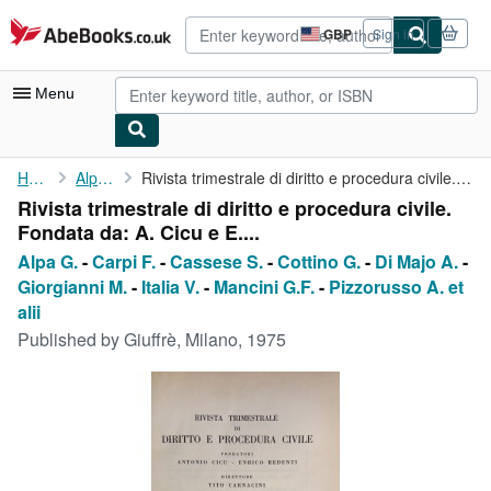
Skip to main content
AbeBooks.co.uk
GBP
Sign in
Site
shopping
preferences
Menu
My Account
Home
Alpa G.
Rivista trimestrale di diritto e procedura civile. Fondata da: A...
Rivista trimestrale di diritto e procedura civile.
My Purchases
Fondata da: A. Cicu e E....
Advanced Search
Alpa G.
-
Carpi F.
-
Cassese S.
-
Cottino G.
-
Di Majo A.
-
Giorgianni M.
-
Italia V.
-
Mancini G.F.
-
Pizzorusso A. et
Browse Collections
alii
Rare Books
Published by
Giuffrè, Milano, 1975
Art & Collectables
Textbooks
Sellers
Start Selling