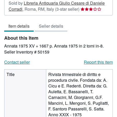
Sold by
Libreria Antiquaria Giulio Cesare di Daniele
Seller
Corradi
,
Roma, RM, Italy
(3-star seller)
rating
3
Item details
Seller details
out
of
About this Item
5
stars
Annata 1975 XV + 1667 p. Annata 1975 in 2 tomi in-8.
Seller Inventory # 50159
Contact seller
Report this item
Title
Rivista trimestrale di diritto e
procedura civile. Fondata da: A.
Cicu e E. Redenti. Diretta da: G.
Auletta, E. Bassanelli, T.
Carnacini, M. Giorgianni, G.F.
Mancini, L. Mengoni, S. Pugliatti,
F. Santoro Passarelli, S. Satta.
Anno XXIX - 1975