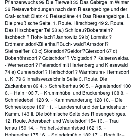
Pflanzenwuchs 99 Die Tierwelt 33 Das Gebirge im Winter
36 Reiseverbindungen nach dem Riesengebirge und der
Graf- schaft Glatz 40 Reisepläne 44 Das Riesengebirge. L
Die preußische Seite. 1. Route. Hirschberg 49 2. Route.
Das Hirschberger Tal 58 a.) Schildau?Boberstein?
lischbach ? Rohr- lach?Jannowitz 59 b) Lomnitz ?
Erdmann.sdorf-Zillerthal?Buch- wald?Arnsdor f?
Steinseiffen 63 c) Stonsdorf?Seidorf?Giersdorf 67 d)
Boberröhrsdorf ? Gotschdorf ? Voigtsdorf ? Kaiserswaldau
- Wernersdorf ? Petersdorf mit Hartenberg und Kiesewald
74 e) Cunnersdorf ? Herischdorf ? Warmbrunn- Hermsdorf
u. K. 79 6 Inhaltsverzeichnis Seite 3. Route. Die
Zackenbahn 89 4. > Schreiberhau 90 5. = Agnetendorf 100
6. = Hain 103 7. = Krummhübel und Brückenberg 108 8. =
Schmiedebeil 123 9. = Kammwanderung 128 10. = Die
Schneekoppe 189' 11. = Landeshut und der Landeshuter
Kamm. 143 II. Die böhmische Seite des Riesengebirges.
12. Route. Adersbach und Wekelsdorf 154 13. = Trau
tenau 159 14. = Freiheit-Johannisbad 162 15. =
Hohenelbe 175 16. = Spindelmühle 182 17. = Rochlitz--