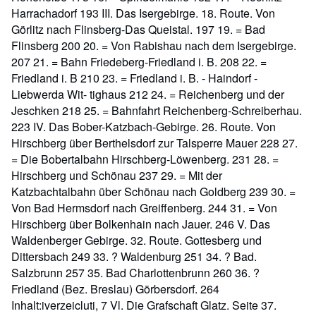
Harrachadorf 193 III. Das Isergebirge. 18. Route. Von
Görlitz nach Flinsberg-Das Queistal. 197 19. = Bad
Flinsberg 200 20. = Von Rabishau nach dem Isergebirge.
207 21. = Bahn Friedeberg-Friedland i. B. 208 22. =
Friedland i. B 210 23. = Friedland i. B. - Haindorf -
Liebwerda Wit- tighaus 212 24. = Reichenberg und der
Jeschken 218 25. = Bahnfahrt Reichenberg-Schreiberhau.
223 IV. Das Bober-Katzbach-Gebirge. 26. Route. Von
Hirschberg über Berthelsdorf zur Talsperre Mauer 228 27.
= Die Bobertalbahn Hirschberg-Löwenberg. 231 28. =
Hirschberg und Schönau 237 29. = Mit der
Katzbachtalbahn über Schönau nach Goldberg 239 30. =
Von Bad Hermsdorf nach Greiffenberg. 244 31. = Von
Hirschberg über Bolkenhain nach Jauer. 246 V. Das
Waldenberger Gebirge. 32. Route. Gottesberg und
Dittersbach 249 33. ? Waldenburg 251 34. ? Bad.
Salzbrunn 257 35. Bad Charlottenbrunn 260 36. ?
Friedland (Bez. Breslau) Görbersdorf. 264
Inhalt:iverzeicluti, 7 Vl. Die Grafschaft Glatz. Seite 37.