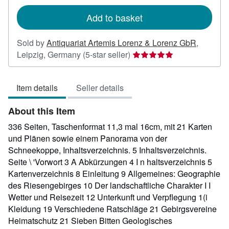
rates
Add to basket
Sold by
Antiquariat Artemis Lorenz & Lorenz GbR
,
Seller
Leipzig, Germany
(5-star seller)
rating
5
Item details
Seller details
out
of
About this Item
5
stars
336 Seiten, Taschenformat 11,3 mal 16cm, mit 21 Karten
und Plänen sowie einem Panorama von der
Schneekoppe, Inhaltsverzeichnis. 5 Inhaltsverzeichnis.
Seite \ 'Vorwort 3 A Abkürzungen 4 I n haltsverzeichnis 5
Kartenverzeichnis 8 Einleitung 9 Allgemeines: Geographie
des Riesengebirges 10 Der landschaftliche Charakter I I
Wetter und Reisezeit 12 Unterkunft und Verpflegung 1(i
Kleidung 19 Verschiedene Ratschläge 21 Gebirgsvereine
Heimatschutz 21 Sieben Bitten Geologisches