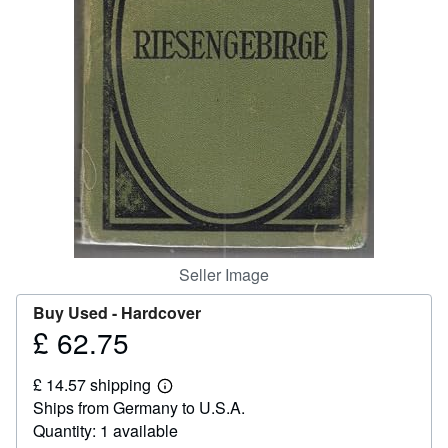
Help
CLOSE
Seller Image
Buy Used -
Hardcover
£ 62.75
Price
£
£ 14.57 shipping
62.75
Learn
Ships from Germany to U.S.A.
more
about
Quantity: 1 available
shipping