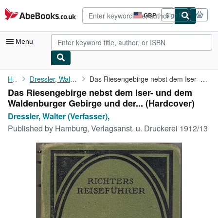
Skip to main content
AbeBooks.co.uk
GBP
Sign in
Site
shopping
preferences
Menu
My Account
Home
Dressler, Walter (Verfasser),
Das Riesengebirge nebst dem Iser- und dem Waldenburger Gebirge ...
Das Riesengebirge nebst dem Iser- und dem
My Purchases
Waldenburger Gebirge und der... (Hardcover)
Advanced Search
Dressler, Walter (Verfasser),
Published by
Hamburg, Verlagsanst. u. Druckerei 1912/13
Browse Collections
Rare Books
Art & Collectables
Textbooks
Sellers
Start Selling