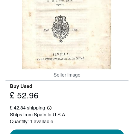
Help
CLOSE
Seller Image
Buy Used
£ 52.96
Price
£
£ 42.84 shipping
52.96
Learn
Ships from Spain to U.S.A.
more
about
Quantity: 1 available
shipping
rates