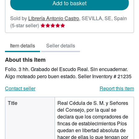
Add to basket
Sold by
Librería Antonio Castro
,
SEVILLA, SE, Spain
Seller
(5-star seller)
rating
5
Item details
Seller details
out
of
About this Item
5
stars
Folio. 3 hh. Grabado del Escudo Real. Sin encuadernar.
Algo moteado pero buen estado.
Seller Inventory # 21235
Contact seller
Report this item
Title
Real Cédula de S. M. y Señores
del Consejo, por la qual se
declara que los compradores de
fincas de establecimientos Píos
quedan en libertad absoluta de
hacer de ellas lo que tengan por