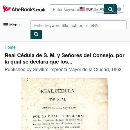
Skip to main content
AbeBooks.co.uk
GBP
Sign in
Site
shopping
preferences
Menu
My Account
Home
Real Cédula de S. M. y Señores del Consejo, por
My Purchases
la qual se declara que los...
Advanced Search
Published by
Sevilla: Imprenta Mayor de la Ciudad, 1803.
Browse Collections
Rare Books
Art & Collectables
Textbooks
Sellers
Start Selling