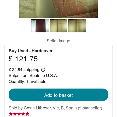
Help
CLOSE
Seller Image
Buy Used -
Hardcover
£ 121.75
Price
£
£ 24.84 shipping
121.75
Learn
Ships from Spain to U.S.A.
more
about
Quantity: 1 available
shipping
rates
Add to basket
Seller
Sold by
Costa Llibreter
,
Vic, B, Spain
(5-star seller)
rating