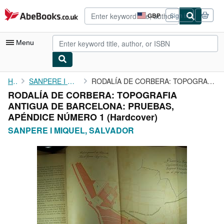
Skip to main content
AbeBooks.co.uk
GBP
Sign in
Site
shopping
preferences
Menu
My Account
Home
SANPERE I MIQUEL, SALVADOR
RODALÍA DE CORBERA: TOPOGRAFIA ANTIGUA DE BARCELONA: PRUEBAS, ...
RODALÍA DE CORBERA: TOPOGRAFIA
My Purchases
ANTIGUA DE BARCELONA: PRUEBAS,
Advanced Search
APÉNDICE NÚMERO 1 (Hardcover)
SANPERE I MIQUEL, SALVADOR
Browse Collections
Rare Books
Art & Collectables
Textbooks
Sellers
Start Selling