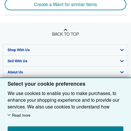
Create a Want for similar items
BACK TO TOP
Shop With Us
Sell With Us
Advanced Search
About Us
Browse Collections
Start Selling
Select your cookie preferences
Find Help
My Account
Join Our Affiliate Programme
About AbeBooks
We use cookies to enable you to make purchases, to
Other AbeBooks Companies
My Orders
Book Buyback
Media
Help
enhance your shopping experience and to provide our
Follow AbeBooks
View Basket
Refer a seller
Careers
Customer Service
AbeBooks.com
services. We also use cookies to understand how
customers use our services (for example, by measuring
Read more
Privacy Policy
AbeBooks.de
site visits) so we can make improvements. If you agree,
we'll also use third-party cookies to show relevant
Cookie Preferences
AbeBooks.fr