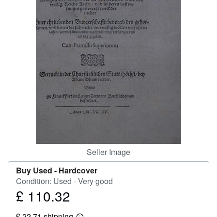
Help
CLOSE
Seller Image
Buy Used -
Hardcover
Condition: Used - Very good
£ 110.32
Price
£
£ 22.71 shipping