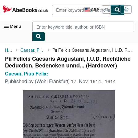
Skip to main content
AbeBooks.co.uk
GBP
Sign in
Site
shopping
preferences
Menu
My Account
Home
Caesar, Pius Felix:
Pii Felicis Caesaris Augustani, I.U.D. Rechtliche Deduction, ...
Pii Felicis Caesaris Augustani, I.U.D. Rechtliche
My Purchases
Deduction, Bedencken unnd... (Hardcover)
Advanced Search
Caesar, Pius Felix:
Published by
(Wohl Frankfurt) 17. Nov. 1614., 1614
Browse Collections
Rare Books
Art & Collectables
Textbooks
Sellers
Start Selling