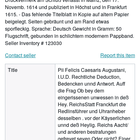
Novemb. 1614 und publiziert in Höchst und in Frankfurt
1615. - Das fehlende Titelblatt in Kopie auf altem Papier
beigelegt. Seiten gebräunt und am Rand etwas
sporfleckig. Sprache: Deutsch Gewicht in Gramm: 50
Flugschrift, gebunden in schlichtem modernem Pappband.
Seller Inventory # 123030
Contact seller
Report this item
Title
Pii Felicis Caesaris Augustani,
I.U.D. Rechtliche Deduction,
Bedencken unnd Antwort. Auff
die Frag Ob bey dem
eingerissenen unwessen in deß
Hey. ReichsStatt Franckfurt die
Redlinsführer und Uhranheber
desselben . vor der Käyserlichen
unnd deß Heylig. Reichs Aacht/
und anderen bestrafungen
gefreyet seyen Oder nicht? Einer