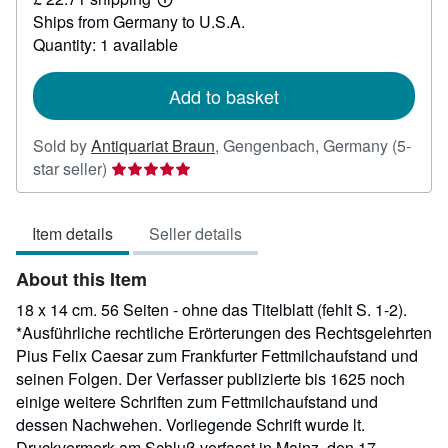
110.32
Learn
Ships from Germany to U.S.A.
more
about
Quantity: 1 available
shipping
rates
Add to basket
Sold by
Antiquariat Braun
,
Gengenbach, Germany
(5-
Seller
star seller)
rating
5
Item details
Seller details
out
of
About this Item
5
stars
18 x 14 cm. 56 Seiten - ohne das Titelblatt (fehlt S. 1-2).
*Ausführliche rechtliche Erörterungen des Rechtsgelehrten
Pius Felix Caesar zum Frankfurter Fettmilchaufstand und
seinen Folgen. Der Verfasser publizierte bis 1625 noch
einige weitere Schriften zum Fettmilchaufstand und
dessen Nachwehen. Vorliegende Schrift wurde lt.
Druckvermerk am Schluß verfasst in Mainz, den 17.