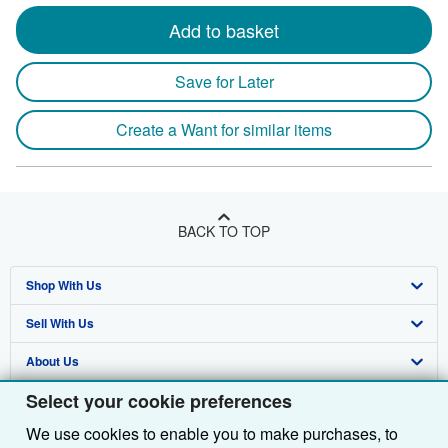
Add to basket
Save for Later
Create a Want for similar items
BACK TO TOP
Shop With Us
Sell With Us
Advanced Search
About Us
Browse Collections
Start Selling
Select your cookie preferences
Find Help
My Account
Join Our Affiliate Programme
About AbeBooks
We use cookies to enable you to make purchases, to
Other AbeBooks Companies
My Orders
Book Buyback
Media
Help