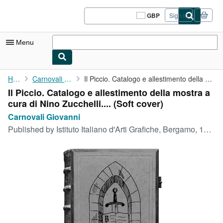
Skip to main content
AbeBooks.co.uk
GBP
Sign in
Site
shopping
preferences
Menu
My Account
Home
Carnovali Giovanni
Il Piccio. Catalogo e allestimento della mostra a cura di Nino ...
Il Piccio. Catalogo e allestimento della mostra a
My Purchases
cura di Nino Zucchelli.... (Soft cover)
Sign Off
Carnovali Giovanni
Published by
Istituto Italiano d'Arti Grafiche, Bergamo, 1952
Advanced Search
Browse Collections
Rare Books
Art & Collectables
Textbooks
Sellers