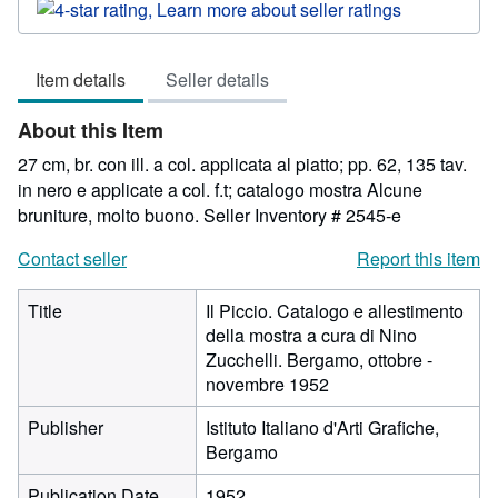
rating
4
out
Item details
Seller details
of
5
About this Item
stars
27 cm, br. con ill. a col. applicata al piatto; pp. 62, 135 tav.
in nero e applicate a col. f.t; catalogo mostra Alcune
bruniture, molto buono.
Seller Inventory # 2545-e
Contact seller
Report this item
Title
Il Piccio. Catalogo e allestimento
della mostra a cura di Nino
Zucchelli. Bergamo, ottobre -
novembre 1952
Publisher
Istituto Italiano d'Arti Grafiche,
Bergamo
Publication Date
1952