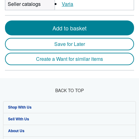
Seller catalogs
Varia
Add to basket
Save for Later
Create a Want for similar items
BACK TO TOP
Shop With Us
Sell With Us
Advanced Search
About Us
Browse Collections
Start Selling