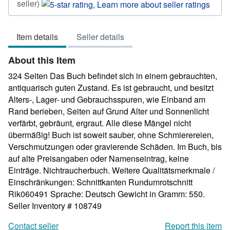
Seller
seller)
rating
5
Item details
Seller details
out
of
About this Item
5
stars
324 Seiten Das Buch befindet sich in einem gebrauchten,
antiquarisch guten Zustand. Es ist gebraucht, und besitzt
Alters-, Lager- und Gebrauchsspuren, wie Einband am
Rand berieben, Seiten auf Grund Alter und Sonnenlicht
verfärbt, gebräunt, ergraut. Alle diese Mängel nicht
übermäßig! Buch ist soweit sauber, ohne Schmierereien,
Verschmutzungen oder gravierende Schäden. Im Buch, bis
auf alte Preisangaben oder Namenseintrag, keine
Einträge. Nichtraucherbuch. Weitere Qualitätsmerkmale /
Einschränkungen: Schnittkanten Rundumrotschnitt
Rik060491 Sprache: Deutsch Gewicht in Gramm: 550.
Seller Inventory # 108749
Contact seller
Report this item