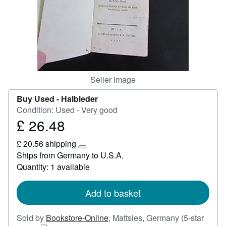
Start Selling
Help
CLOSE
Seller Image
Buy Used -
Halbleder
Condition: Used - Very good
£ 26.48
Price
£
£ 20.56 shipping
26.48
Learn
Ships from Germany to U.S.A.
more
Quantity: 1 available
about
shipping
rates
Add to basket
Sold by
Bookstore-Online
,
Mattsies, Germany
(5-star