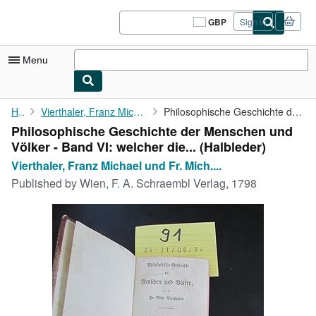
Skip to main content
AbeBooks.co.uk
GBP
Sign in
Site
shopping
preferences
Menu
My Account
Home
Vierthaler, Franz Michael und Fr. Mich. Vierthaler:
Philosophische Geschichte der Menschen und Völker - Band VI: ...
Philosophische Geschichte der Menschen und
My Purchases
Völker - Band VI: welcher die... (Halbleder)
Sign Off
Vierthaler, Franz Michael und Fr. Mich....
Published by
Wien, F. A. Schraembl Verlag, 1798
Advanced Search
Browse Collections
Rare Books
Art & Collectables
Textbooks
Sellers