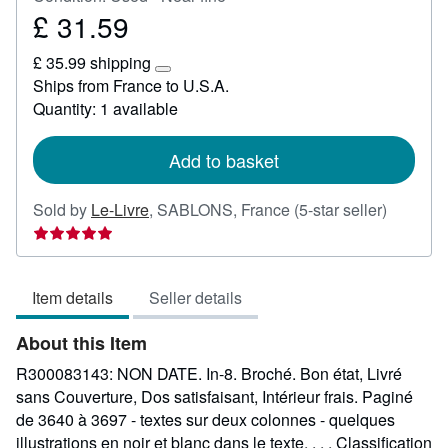
£ 31.59
Price
£
£ 35.99 shipping
31.59
Learn
Ships from France to U.S.A.
more
Quantity: 1 available
about
shipping
rates
Add to basket
Seller
Sold by
Le-Livre
,
SABLONS, France
(5-star seller)
rating
5
out
Item details
Seller details
of
5
About this Item
stars
R300083143: NON DATE. In-8. Broché. Bon état, Livré
sans Couverture, Dos satisfaisant, Intérieur frais. Paginé
de 3640 à 3697 - textes sur deux colonnes - quelques
illustrations en noir et blanc dans le texte. . . . Classification