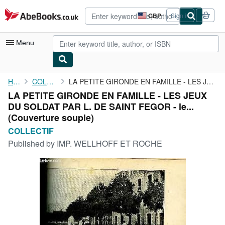
Skip to main content
AbeBooks.co.uk
GBP
Sign in
Site
shopping
preferences
Menu
My Account
Home
COLLECTIF
LA PETITE GIRONDE EN FAMILLE - LES JEUX DU SOLDAT PAR L. DE ...
LA PETITE GIRONDE EN FAMILLE - LES JEUX
My Purchases
DU SOLDAT PAR L. DE SAINT FEGOR - le...
Advanced Search
(Couverture souple)
COLLECTIF
Browse Collections
Published by
IMP. WELLHOFF ET ROCHE
Rare Books
Art & Collectables
Textbooks
Sellers
Start Selling