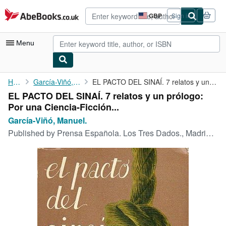
Skip to main content
AbeBooks.co.uk
GBP
Sign in
Site
shopping
preferences
Menu
My Account
Home
García-Viñó, Manuel.
EL PACTO DEL SINAÍ. 7 relatos y un prólogo: Por una ...
EL PACTO DEL SINAÍ. 7 relatos y un prólogo:
My Purchases
Por una Ciencia-Ficción...
Advanced Search
García-Viñó, Manuel.
Published by
Prensa Española. Los Tres Dados., Madrid., 1968
Browse Collections
Rare Books
Art & Collectables
Textbooks
Sellers
Start Selling