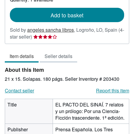
shipping
rates
Add to basket
Sold by
angeles sancha libros
,
Logroño, LO, Spain
(4-
Seller
star seller)
rating
4
Item details
Seller details
out
of
About this Item
5
stars
21 x 15. Solapas. 180 págs.
Seller Inventory # 203430
Contact seller
Report this item
Title
EL PACTO DEL SINAÍ. 7 relatos
y un prólogo: Por una Ciencia-
Ficción trascendente. 1ª edición.
Publisher
Prensa Española. Los Tres