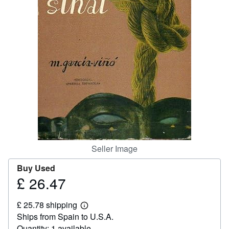
Help
CLOSE
Seller Image
Buy Used
£ 26.47
Price
£
£ 25.78 shipping
26.47
Learn
Ships from Spain to U.S.A.
more
about
Quantity: 1 available