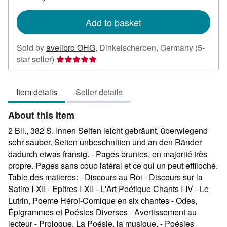
rates
Add to basket
Sold by
avelibro OHG
,
Dinkelscherben, Germany
(5-
Seller
star seller)
rating
5
Item details
Seller details
out
of
About this Item
5
stars
2 Bll., 382 S. Innen Seiten leicht gebräunt, überwiegend
sehr sauber. Seiten unbeschnitten und an den Ränder
dadurch etwas fransig. - Pages brunies, en majorité très
propre. Pages sans coup latéral et ce qui un peut effiloché.
Table des matieres: - Discours au Roi - Discours sur la
Satire I-XII - Epitres I-XII - L'Art Poétique Chants I-IV - Le
Lutrin, Poeme Héroi-Comique en six chantes - Odes,
Épigrammes et Poésies Diverses - Avertissement au
lecteur - Prologue. La Poésie, la musique. - Poésies