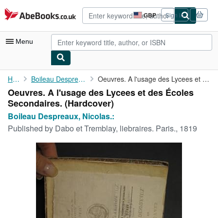
Skip to main content
AbeBooks.co.uk
GBP
Sign in
Site
shopping
preferences
Menu
My Account
Home
Boileau Despreaux, Nicolas.:
Oeuvres. A l'usage des Lycees et des Écoles Secondaires.
Oeuvres. A l'usage des Lycees et des Écoles
My Purchases
Secondaires. (Hardcover)
Advanced Search
Boileau Despreaux, Nicolas.:
Published by
Dabo et Tremblay, liebraires. Paris., 1819
Browse Collections
Rare Books
Art & Collectables
Textbooks
Sellers
Start Selling