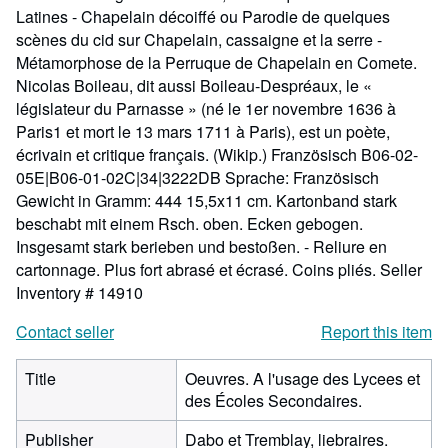
Latines - Chapelain décoiffé ou Parodie de quelques
scènes du cid sur Chapelain, cassaigne et la serre -
Métamorphose de la Perruque de Chapelain en Comete.
Nicolas Boileau, dit aussi Boileau-Despréaux, le «
législateur du Parnasse » (né le 1er novembre 1636 à
Paris1 et mort le 13 mars 1711 à Paris), est un poète,
écrivain et critique français. (Wikip.) Französisch B06-02-
05E|B06-01-02C|34|3222DB Sprache: Französisch
Gewicht in Gramm: 444 15,5x11 cm. Kartonband stark
beschabt mit einem Rsch. oben. Ecken gebogen.
Insgesamt stark berieben und bestoßen. - Reliure en
cartonnage. Plus fort abrasé et écrasé. Coins pliés.
Seller
Inventory # 14910
Contact seller
Report this item
Title
Oeuvres. A l'usage des Lycees et
des Écoles Secondaires.
Publisher
Dabo et Tremblay, liebraires.