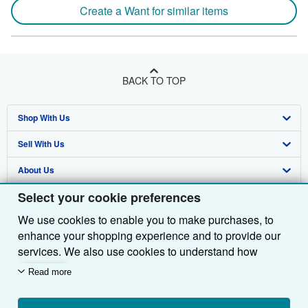
Create a Want for similar items
BACK TO TOP
Shop With Us
Sell With Us
Advanced Search
About Us
Browse Collections
Start Selling
Select your cookie preferences
Find Help
My Account
Join Our Affiliate Programme
About AbeBooks
We use cookies to enable you to make purchases, to
Other AbeBooks Companies
My Orders
Book Buyback
Media
Help
enhance your shopping experience and to provide our
Follow AbeBooks
View Basket
Refer a seller
Careers
Customer Service
AbeBooks.com
services. We also use cookies to understand how
customers use our services (for example, by measuring
Read more
Privacy Policy
AbeBooks.de
site visits) so we can make improvements. If you agree,
we'll also use third-party cookies to show relevant
Cookie Preferences
AbeBooks.fr