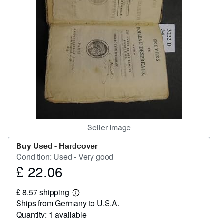
Help
CLOSE
Seller Image
Buy Used -
Hardcover
Condition: Used - Very good
£ 22.06
Price
£
£ 8.57 shipping
22.06
Learn
Ships from Germany to U.S.A.
more
about
Quantity: 1 available
shipping