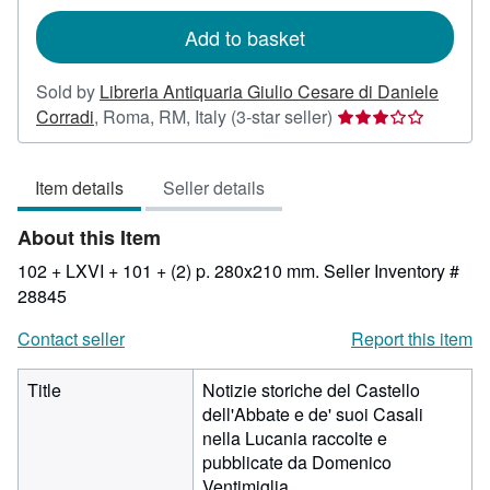
rates
Add to basket
Sold by
Libreria Antiquaria Giulio Cesare di Daniele
Seller
Corradi
,
Roma, RM, Italy
(3-star seller)
rating
3
Item details
Seller details
out
of
About this Item
5
stars
102 + LXVI + 101 + (2) p. 280x210 mm.
Seller Inventory #
28845
Contact seller
Report this item
Title
Notizie storiche del Castello
dell'Abbate e de' suoi Casali
nella Lucania raccolte e
pubblicate da Domenico
Ventimiglia