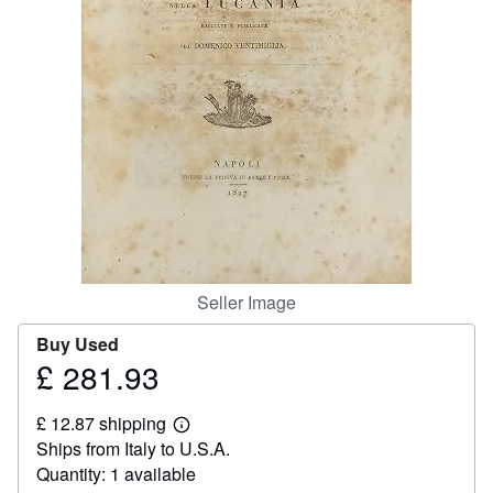
Help
CLOSE
Seller Image
Buy Used
£ 281.93
Price
£
£ 12.87 shipping
281.93
Learn
Ships from Italy to U.S.A.
more
about
Quantity: 1 available
shipping