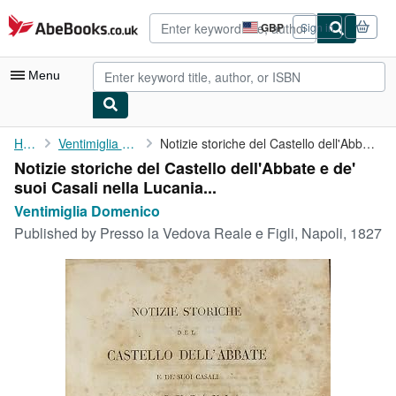
Skip to main content
AbeBooks.co.uk
GBP
Sign in
Site
shopping
preferences
Menu
My Account
Home
Ventimiglia Domenico
Notizie storiche del Castello dell'Abbate e de' suoi Casali ...
Notizie storiche del Castello dell'Abbate e de'
My Purchases
suoi Casali nella Lucania...
Advanced Search
Ventimiglia Domenico
Published by
Presso la Vedova Reale e Figli, Napoli, 1827
Browse Collections
Rare Books
Art & Collectables
Textbooks
Sellers
Start Selling