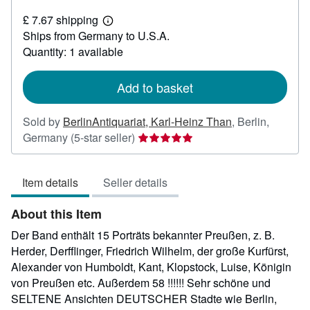
£
£ 7.67 shipping
567.72
Learn
Ships from Germany to U.S.A.
more
about
Quantity: 1 available
shipping
rates
Add to basket
Sold by
BerlinAntiquariat, Karl-Heinz Than
,
Berlin,
Seller
Germany
(5-star seller)
rating
5
Item details
Seller details
out
of
About this Item
5
stars
Der Band enthält 15 Porträts bekannter Preußen, z. B.
Herder, Derfflinger, Friedrich Wilhelm, der große Kurfürst,
Alexander von Humboldt, Kant, Klopstock, Luise, Königin
von Preußen etc. Außerdem 58 !!!!!! Sehr schöne und
SELTENE Ansichten DEUTSCHER Stadte wie Berlin,