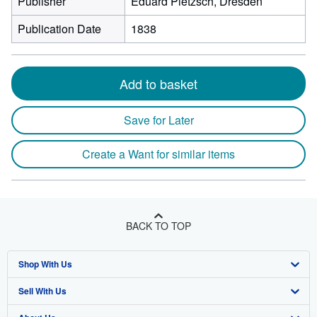
Publisher
Eduard Pietzsch, Dresden
Publication Date
1838
Add to basket
Save for Later
Create a Want for similar items
BACK TO TOP
Shop With Us
Sell With Us
Advanced Search