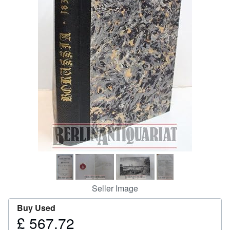
Help
CLOSE
Seller Image
Buy Used
£ 567.72
Price