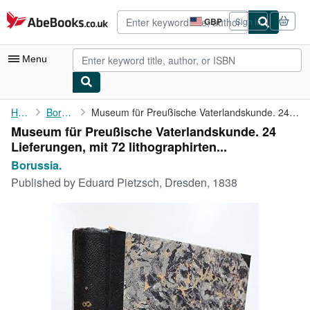
Skip to main content
AbeBooks.co.uk
GBP
Sign in
Site
shopping
preferences
Menu
My Account
Home
Borussia.
Museum für Preußische Vaterlandskunde. 24 Lieferungen, mit 72 ...
Museum für Preußische Vaterlandskunde. 24
My Purchases
Lieferungen, mit 72 lithographirten...
Advanced Search
Borussia.
Published by
Eduard Pietzsch, Dresden, 1838
Browse Collections
Rare Books
Art & Collectables
Textbooks
Sellers
Start Selling