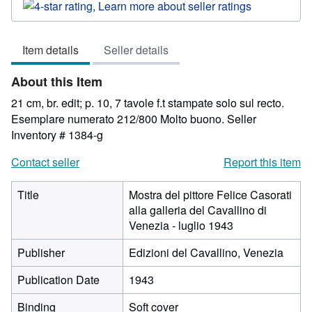
rating
4
out
Item details
Seller details
of
5
About this Item
stars
21 cm, br. edit; p. 10, 7 tavole f.t stampate solo sul recto.
Esemplare numerato 212/800 Molto buono.
Seller
Inventory # 1384-g
Contact seller
Report this item
Title
Mostra del pittore Felice Casorati
alla galleria del Cavallino di
Venezia - luglio 1943
Publisher
Edizioni del Cavallino, Venezia
Publication Date
1943
Binding
Soft cover