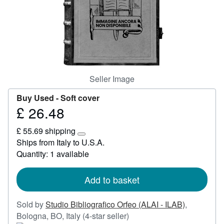
Start Selling
Help
CLOSE
Seller Image
Buy Used -
Soft cover
£ 26.48
Price
£
£ 55.69 shipping
26.48
Learn
Ships from Italy to U.S.A.
more
Quantity: 1 available
about
shipping
rates
Add to basket
Sold by
Studio Bibliografico Orfeo (ALAI - ILAB)
,
Seller
Bologna, BO, Italy
(4-star seller)