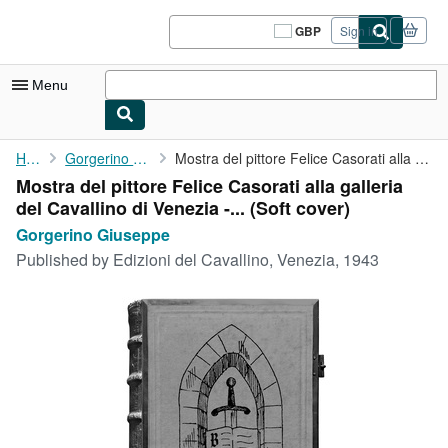
Skip to main content
AbeBooks.co.uk
GBP
Sign in
Site
shopping
preferences
Menu
My Account
Home
Gorgerino Giuseppe
Mostra del pittore Felice Casorati alla galleria del Cavallino ...
Mostra del pittore Felice Casorati alla galleria
My Purchases
del Cavallino di Venezia -... (Soft cover)
Sign Off
Gorgerino Giuseppe
Published by
Edizioni del Cavallino, Venezia, 1943
Advanced Search
Browse Collections
Rare Books
Art & Collectables
Textbooks
Sellers